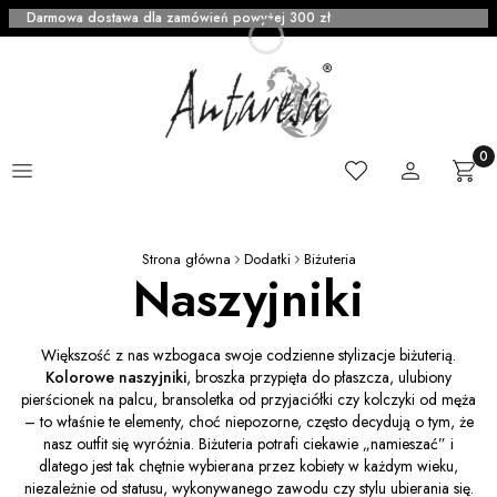
Darmowa dostawa dla zamówień powyżej 300 zł
Menu
Ulubione
Zaloguj się
Produ
Kosz
Strona główna
Dodatki
Biżuteria
Naszyjniki
Większość z nas wzbogaca swoje codzienne stylizacje biżuterią.
Kolorowe naszyjniki
, broszka przypięta do płaszcza, ulubiony
pierścionek na palcu, bransoletka od przyjaciółki czy kolczyki od męża
– to właśnie te elementy, choć niepozorne, często decydują o tym, że
nasz outfit się wyróżnia. Biżuteria potrafi ciekawie „namieszać” i
dlatego jest tak chętnie wybierana przez kobiety w każdym wieku,
niezależnie od statusu, wykonywanego zawodu czy stylu ubierania się.