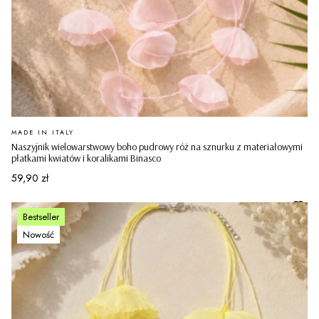
PRODUCENT
MADE IN ITALY
Naszyjnik wielowarstwowy boho pudrowy róż na sznurku z materiałowymi
płatkami kwiatów i koralikami Binasco
Cena
59,90 zł
Bestseller
Nowość