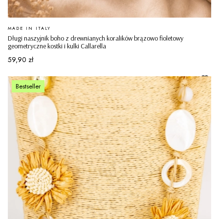
PRODUCENT
MADE IN ITALY
Długi naszyjnik boho z drewnianych koralików brązowo fioletowy
geometryczne kostki i kulki Callarella
Cena
59,90 zł
Bestseller