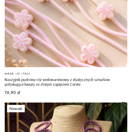
PRODUCENT
MADE IN ITALY
Naszyjnik pudrowy róż wielowarstwowy z elastycznych sznurków
połyskujące kwiaty ze złotym zapięciem Cerete
Cena
76,90 zł
Nowość