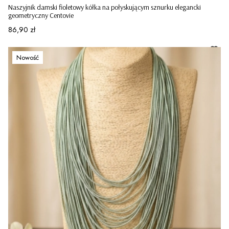
Naszyjnik damski fioletowy kółka na połyskującym sznurku elegancki
geometryczny Centovie
Cena
86,90 zł
Nowość