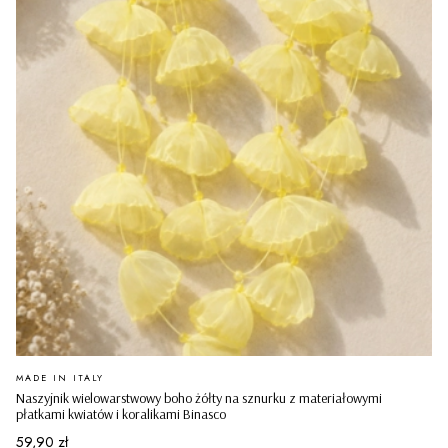
PRODUCENT
MADE IN ITALY
Naszyjnik wielowarstwowy boho żółty na sznurku z materiałowymi
płatkami kwiatów i koralikami Binasco
Cena
59,90 zł