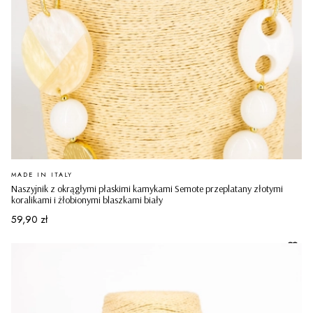
PRODUCENT
MADE IN ITALY
Naszyjnik z okrągłymi płaskimi kamykami Semote przeplatany złotymi
koralikami i żłobionymi blaszkami biały
Cena
59,90 zł