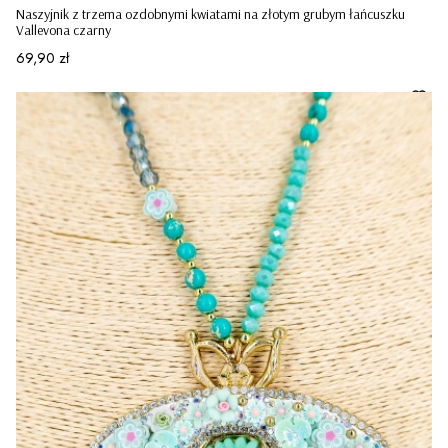
Naszyjnik z trzema ozdobnymi kwiatami na złotym grubym łańcuszku
Vallevona czarny
Cena
69,90 zł