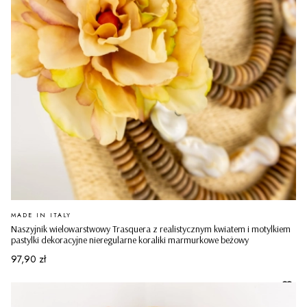
PRODUCENT
MADE IN ITALY
Naszyjnik wielowarstwowy Trasquera z realistycznym kwiatem i motylkiem
pastylki dekoracyjne nieregularne koraliki marmurkowe beżowy
Cena
97,90 zł