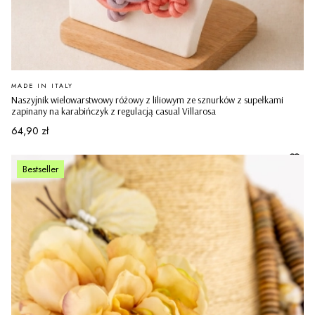
PRODUCENT
MADE IN ITALY
Naszyjnik wielowarstwowy różowy z liliowym ze sznurków z supełkami
zapinany na karabińczyk z regulacją casual Villarosa
Cena
64,90 zł
Bestseller