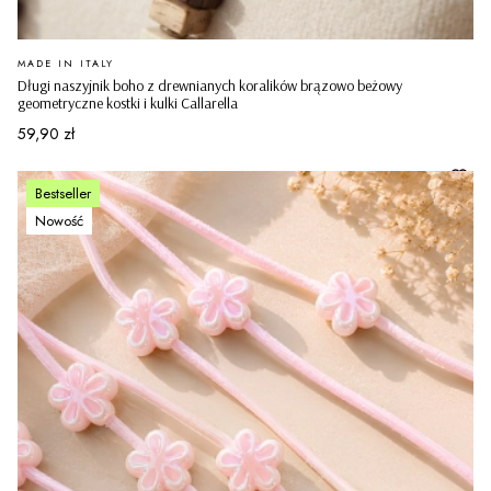
PRODUCENT
MADE IN ITALY
Długi naszyjnik boho z drewnianych koralików brązowo beżowy
geometryczne kostki i kulki Callarella
Cena
59,90 zł
Bestseller
Nowość