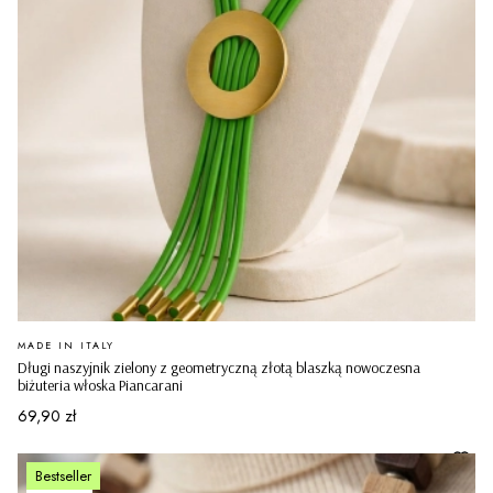
PRODUCENT
MADE IN ITALY
Długi naszyjnik zielony z geometryczną złotą blaszką nowoczesna
biżuteria włoska Piancarani
Cena
69,90 zł
Bestseller