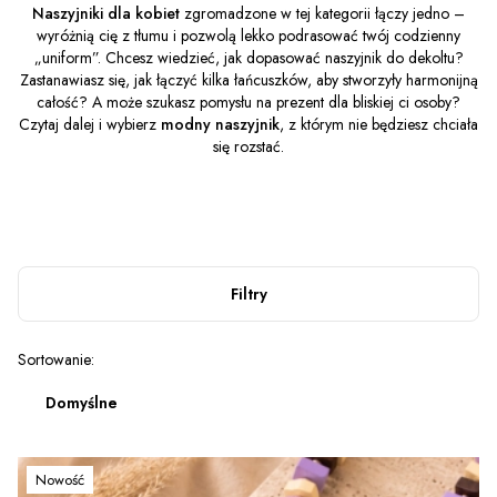
Naszyjniki dla kobiet
zgromadzone w tej kategorii łączy jedno –
wyróżnią cię z tłumu i pozwolą lekko podrasować twój codzienny
„uniform”. Chcesz wiedzieć, jak dopasować naszyjnik do dekoltu?
Zastanawiasz się, jak łączyć kilka łańcuszków, aby stworzyły harmonijną
całość? A może szukasz pomysłu na prezent dla bliskiej ci osoby?
Czytaj dalej i wybierz
modny naszyjnik
, z którym nie będziesz chciała
się rozstać.
Filtry
Lista produktów
Sortowanie:
Domyślne
Nowość