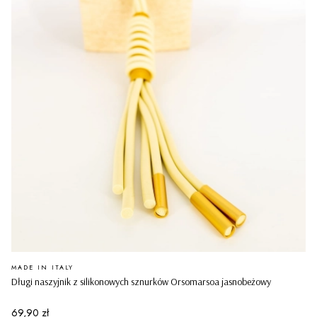
PRODUCENT
MADE IN ITALY
Długi naszyjnik z silikonowych sznurków Orsomarsoa jasnobeżowy
Cena
69,90 zł