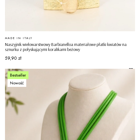
PRODUCENT
MADE IN ITALY
Naszyjnik wielowarstwowy Barbianelloa materiałowe płatki kwiatów na
sznurku z połyskującymi koralikami beżowy
Cena
59,90 zł
Bestseller
Nowość