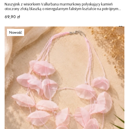
Naszyjnik z wisiorkiem Vallurbana marmurkowy połyskujący kamień
otoczony złotą blaszką o nieregularnym falistym kształcie na potrójnym
sznureczku czarny
Cena
69,90 zł
Nowość