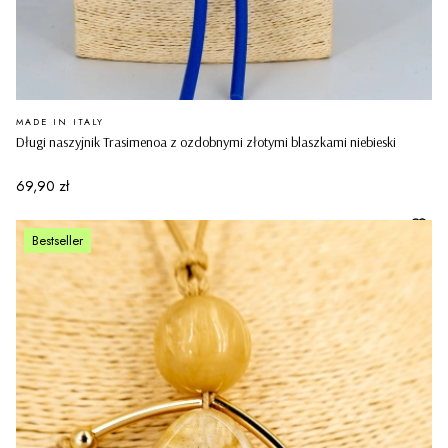
PRODUCENT
MADE IN ITALY
Długi naszyjnik Trasimenoa z ozdobnymi złotymi blaszkami niebieski
Cena
69,90 zł
Bestseller