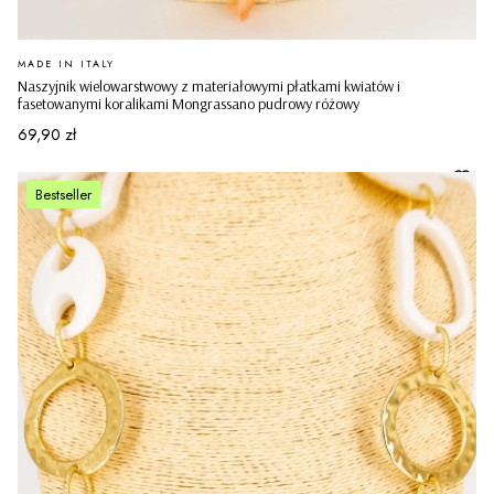
PRODUCENT
MADE IN ITALY
Naszyjnik wielowarstwowy z materiałowymi płatkami kwiatów i
fasetowanymi koralikami Mongrassano pudrowy różowy
Cena
69,90 zł
Bestseller