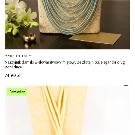
PRODUCENT
MADE IN ITALY
Naszyjnik damski wielowarstwowy miętowy ze złotą nitką elegancki długi
Bonaduce
Cena
74,90 zł
Bestseller