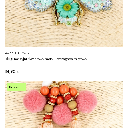
PRODUCENT
MADE IN ITALY
Długi naszyjnik kwiatowy motyl Peveragnoa miętowy
Cena
84,90 zł
Bestseller