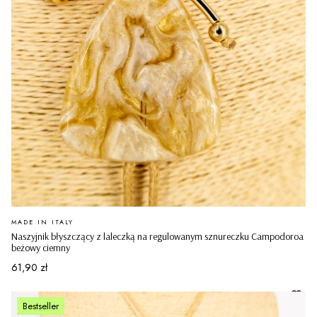
PRODUCENT
MADE IN ITALY
Naszyjnik błyszczący z laleczką na regulowanym sznureczku Campodoroa
beżowy ciemny
Cena
61,90 zł
Bestseller