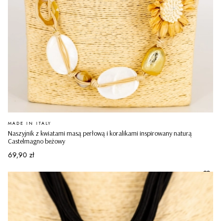
PRODUCENT
MADE IN ITALY
Naszyjnik z kwiatami masą perłową i koralikami inspirowany naturą
Castelmagno beżowy
Cena
69,90 zł