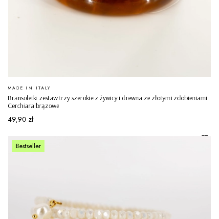
PRODUCENT
MADE IN ITALY
Bransoletki zestaw trzy szerokie z żywicy i drewna ze złotymi zdobieniami
Cerchiara brązowe
Cena
49,90 zł
Bestseller