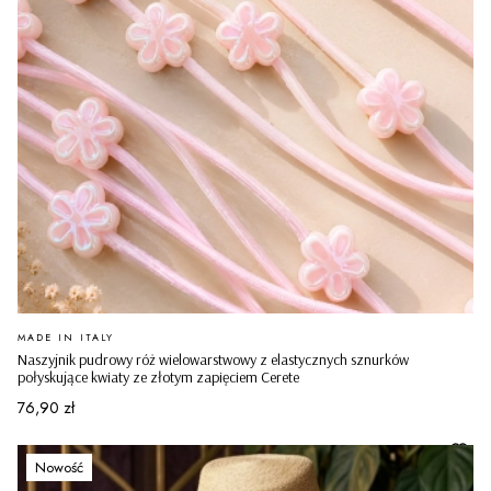
PRODUCENT
MADE IN ITALY
Naszyjnik pudrowy róż wielowarstwowy z elastycznych sznurków
połyskujące kwiaty ze złotym zapięciem Cerete
Cena
76,90 zł
Nowość