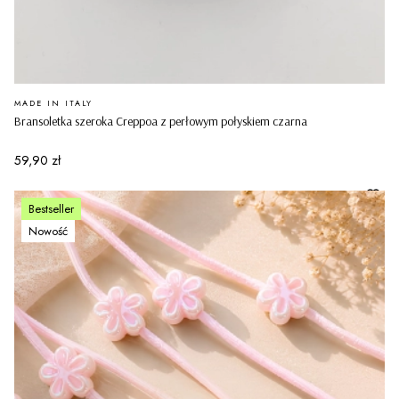
PRODUCENT
MADE IN ITALY
Bransoletka szeroka Creppoa z perłowym połyskiem czarna
Cena
59,90 zł
Bestseller
Nowość