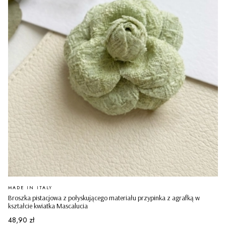
PRODUCENT
MADE IN ITALY
Broszka pistacjowa z połyskującego materiału przypinka z agrafką w
kształcie kwiatka Mascalucia
Cena
48,90 zł