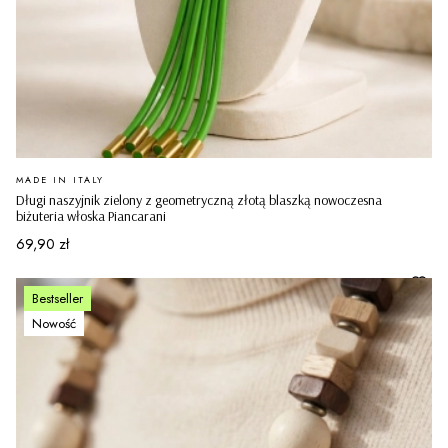
PRODUCENT
MADE IN ITALY
Długi naszyjnik zielony z geometryczną złotą blaszką nowoczesna
biżuteria włoska Piancarani
Cena
69,90 zł
Bestseller
Nowość