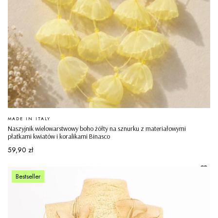
PRODUCENT
MADE IN ITALY
Naszyjnik wielowarstwowy boho żółty na sznurku z materiałowymi
płatkami kwiatów i koralikami Binasco
Cena
59,90 zł
Bestseller