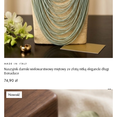
PRODUCENT
MADE IN ITALY
Naszyjnik damski wielowarstwowy miętowy ze złotą nitką elegancki długi
Bonaduce
Cena
74,90 zł
Nowość