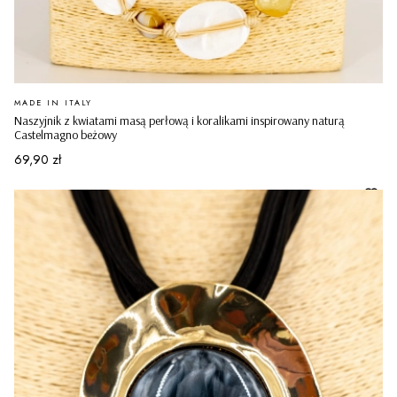
PRODUCENT
MADE IN ITALY
Naszyjnik z kwiatami masą perłową i koralikami inspirowany naturą
Castelmagno beżowy
Cena
69,90 zł