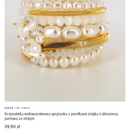
PRODUCENT
MADE IN ITALY
Bransoletka wielowarstwowa sprężynka z perełkami żmijka Valmarinoa
perłowa ze złotym
Cena
59,90 zł