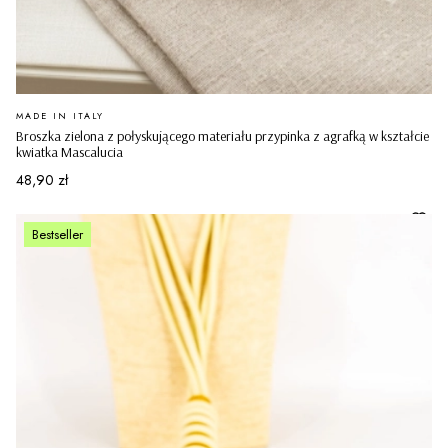
PRODUCENT
MADE IN ITALY
Broszka zielona z połyskującego materiału przypinka z agrafką w kształcie
kwiatka Mascalucia
Cena
48,90 zł
Bestseller