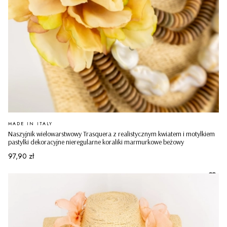
PRODUCENT
MADE IN ITALY
Naszyjnik wielowarstwowy Trasquera z realistycznym kwiatem i motylkiem
pastylki dekoracyjne nieregularne koraliki marmurkowe beżowy
Cena
97,90 zł