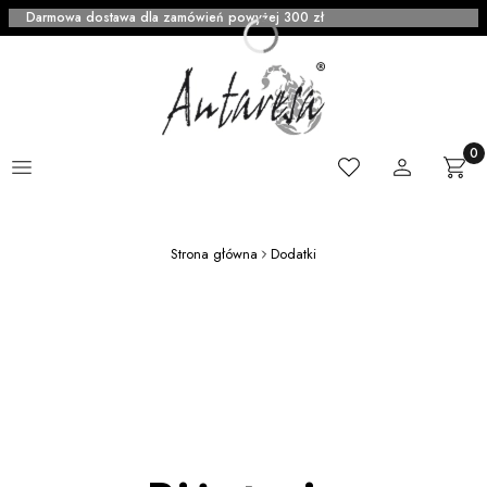
Darmowa dostawa dla zamówień powyżej 300 zł
Menu
Ulubione
Zaloguj się
Produ
Kosz
Strona główna
Dodatki