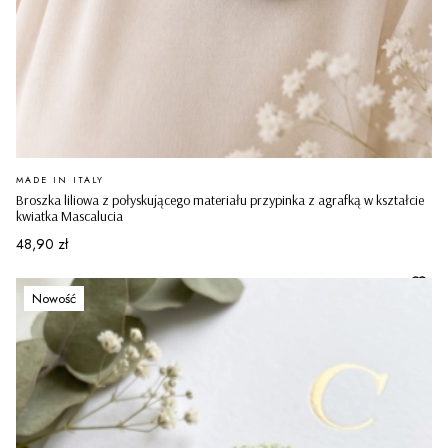
PRODUCENT
MADE IN ITALY
Broszka liliowa z połyskującego materiału przypinka z agrafką w kształcie
kwiatka Mascalucia
Cena
48,90 zł
Nowość