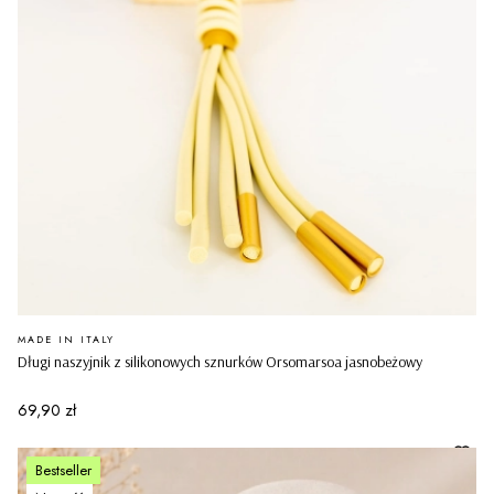
PRODUCENT
MADE IN ITALY
Długi naszyjnik z silikonowych sznurków Orsomarsoa jasnobeżowy
Cena
69,90 zł
Bestseller