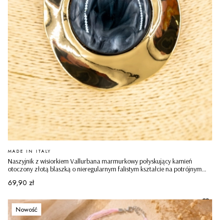
PRODUCENT
MADE IN ITALY
Naszyjnik z wisiorkiem Vallurbana marmurkowy połyskujący kamień
otoczony złotą blaszką o nieregularnym falistym kształcie na potrójnym
sznureczku czarny
Cena
69,90 zł
Nowość