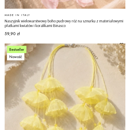
PRODUCENT
MADE IN ITALY
Naszyjnik wielowarstwowy boho pudrowy róż na sznurku z materiałowymi
płatkami kwiatów i koralikami Binasco
Cena
59,90 zł
Bestseller
Nowość