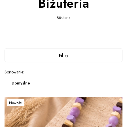
Biżuteria
Biżuteria
Filtry
Lista produktów
Sortowanie:
Domyślne
Nowość