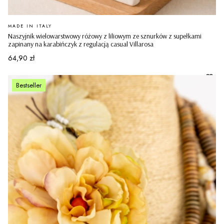
PRODUCENT
MADE IN ITALY
Naszyjnik wielowarstwowy różowy z liliowym ze sznurków z supełkami
zapinany na karabińczyk z regulacją casual Villarosa
Cena
64,90 zł
Bestseller