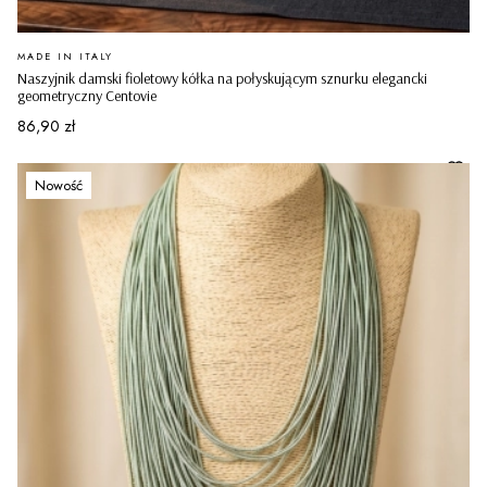
PRODUCENT
MADE IN ITALY
Naszyjnik damski fioletowy kółka na połyskującym sznurku elegancki
geometryczny Centovie
Cena
86,90 zł
Nowość