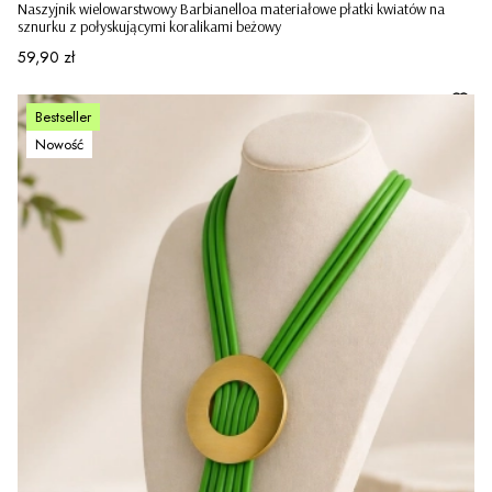
Naszyjnik wielowarstwowy Barbianelloa materiałowe płatki kwiatów na
sznurku z połyskującymi koralikami beżowy
Cena
59,90 zł
Bestseller
Nowość