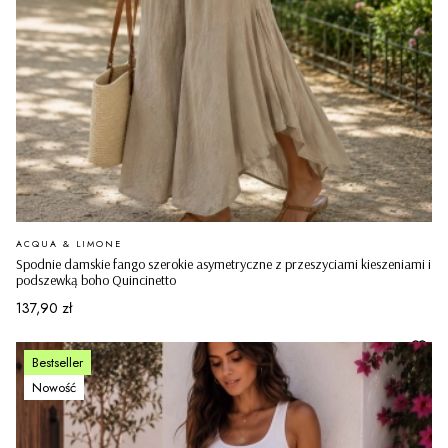
PRODUCENT
ACQUA & LIMONE
Spodnie damskie fango szerokie asymetryczne z przeszyciami kieszeniami i
podszewką boho Quincinetto
Cena
137,90 zł
Bestseller
Nowość