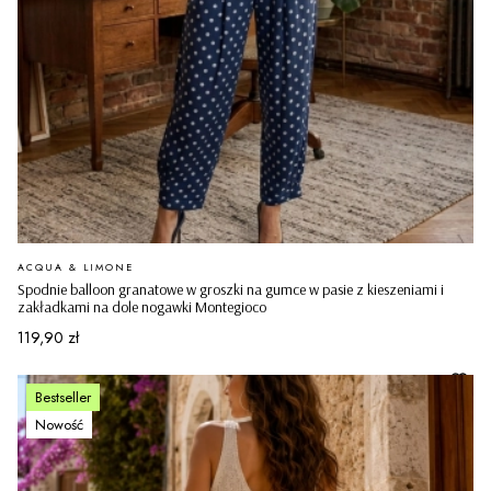
PRODUCENT
ACQUA & LIMONE
Spodnie balloon granatowe w groszki na gumce w pasie z kieszeniami i
zakładkami na dole nogawki Montegioco
Cena
119,90 zł
Bestseller
Nowość