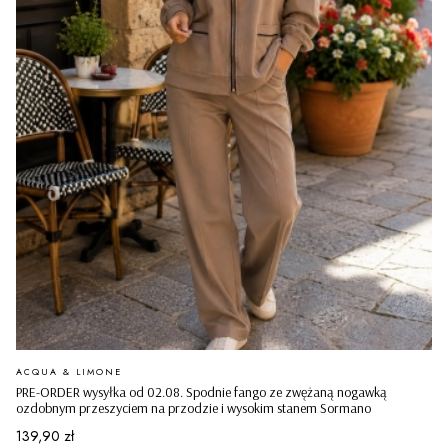
PRODUCENT
ACQUA & LIMONE
PRE-ORDER wysyłka od 02.08. Spodnie fango ze zwężaną nogawką
ozdobnym przeszyciem na przodzie i wysokim stanem Sormano
Cena
139,90 zł