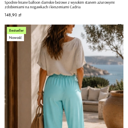
Spodnie lniane balloon damskie beżowe z wysokim stanem ażurowymi
zdobieniami na nogawkach i kieszeniami Cadria
Cena
148,90 zł
Bestseller
Nowość