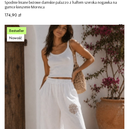
Spodnie lniane beżowe damskie palazzo z haftem szeroka nogawka na
gumce kieszenie Moresca
Cena
174,90 zł
Bestseller
Nowość