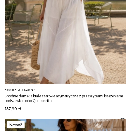
PRODUCENT
ACQUA & LIMONE
Spodnie damskie białe szerokie asymetryczne z przeszyciami kieszeniami i
podszewką boho Quincinetto
Cena
137,90 zł
Nowość