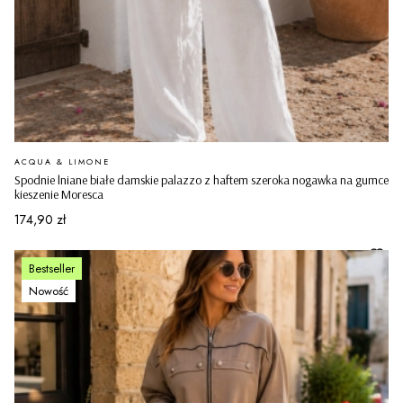
PRODUCENT
ACQUA & LIMONE
Spodnie lniane białe damskie palazzo z haftem szeroka nogawka na gumce
kieszenie Moresca
Cena
174,90 zł
Bestseller
Nowość