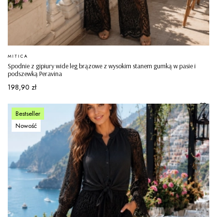
PRODUCENT
MITICA
Spodnie z gipiury wide leg brązowe z wysokim stanem gumką w pasie i
podszewką Peravina
Cena
198,90 zł
Bestseller
Nowość