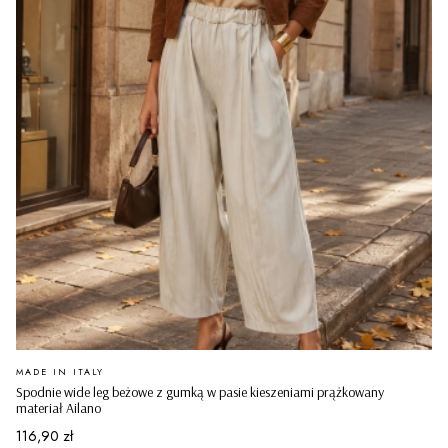
PRODUCENT
MADE IN ITALY
Spodnie wide leg beżowe z gumką w pasie kieszeniami prążkowany
materiał Ailano
Cena
116,90 zł