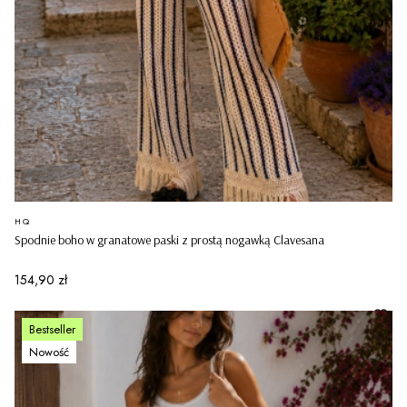
PRODUCENT
HQ
Spodnie boho w granatowe paski z prostą nogawką Clavesana
Cena
154,90 zł
Bestseller
Nowość