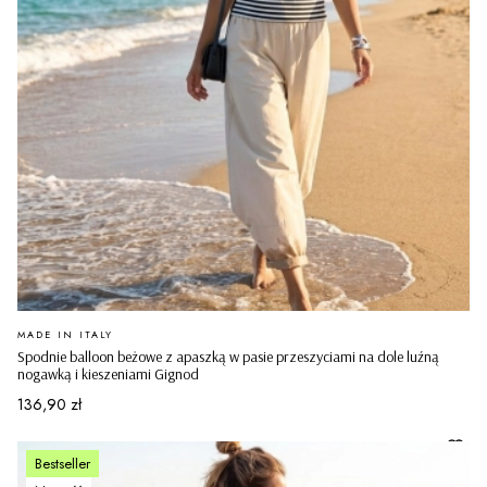
PRODUCENT
MADE IN ITALY
Spodnie balloon beżowe z apaszką w pasie przeszyciami na dole luźną
nogawką i kieszeniami Gignod
Cena
136,90 zł
Bestseller