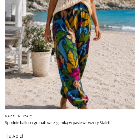
PRODUCENT
MADE IN ITALY
Spodnie balloon granatowe z gumką w pasie we wzory Staletti
Cena
116,90 zł