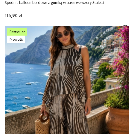
Spodnie balloon bordowe z gumką w pasie we wzory Staletti
Cena
116,90 zł
Bestseller
Nowość