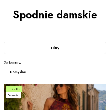
Spodnie damskie
Filtry
Lista produktów
Sortowanie:
Domyślne
Bestseller
Nowość