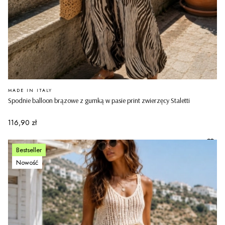
PRODUCENT
MADE IN ITALY
Spodnie balloon brązowe z gumką w pasie print zwierzęcy Staletti
Cena
116,90 zł
Bestseller
Nowość