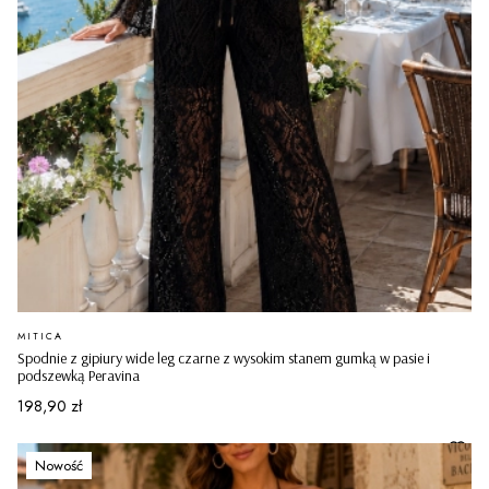
PRODUCENT
MITICA
Spodnie z gipiury wide leg czarne z wysokim stanem gumką w pasie i
podszewką Peravina
Cena
198,90 zł
Nowość