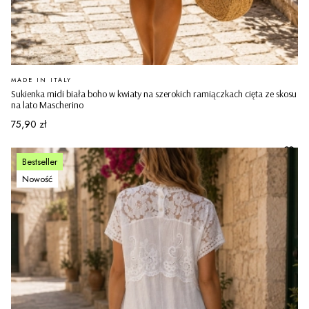
PRODUCENT
MADE IN ITALY
Sukienka midi biała boho w kwiaty na szerokich ramiączkach cięta ze skosu
na lato Mascherino
Cena
75,90 zł
Bestseller
Nowość