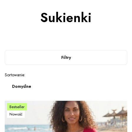
Sukienki
Filtry
Lista produktów
Sortowanie:
Domyślne
Bestseller
Nowość