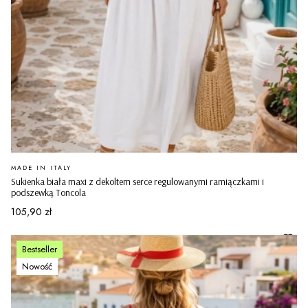
PRODUCENT
MADE IN ITALY
Sukienka biała maxi z dekoltem serce regulowanymi ramiączkami i
podszewką Toncola
Cena
105,90 zł
Bestseller
Nowość