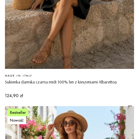
PRODUCENT
MADE IN ITALY
Sukienka damska czarna midi 100% len z kieszeniami Albarettoa
Cena
124,90 zł
Bestseller
Nowość