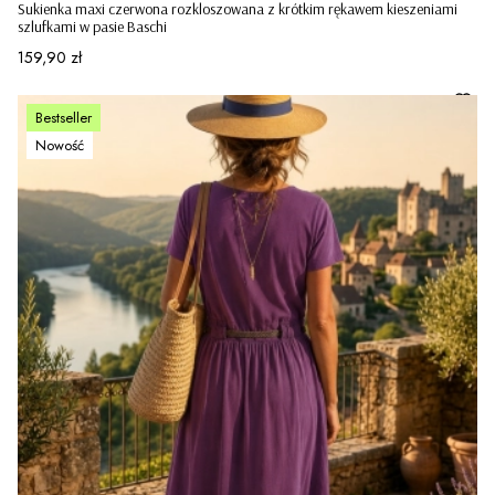
Sukienka maxi czerwona rozkloszowana z krótkim rękawem kieszeniami
szlufkami w pasie Baschi
Cena
159,90 zł
Bestseller
Nowość