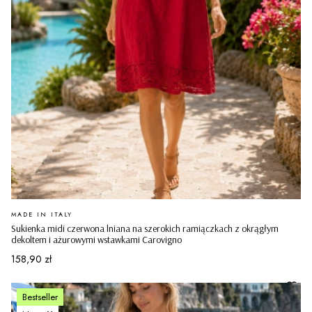
PRODUCENT
MADE IN ITALY
Sukienka midi czerwona lniana na szerokich ramiączkach z okrągłym
dekoltem i ażurowymi wstawkami Carovigno
Cena
158,90 zł
Bestseller