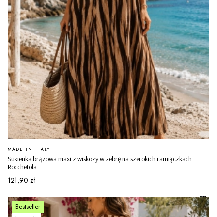
PRODUCENT
MADE IN ITALY
Sukienka brązowa maxi z wiskozy w zebrę na szerokich ramiączkach
Rocchetola
Cena
121,90 zł
Bestseller