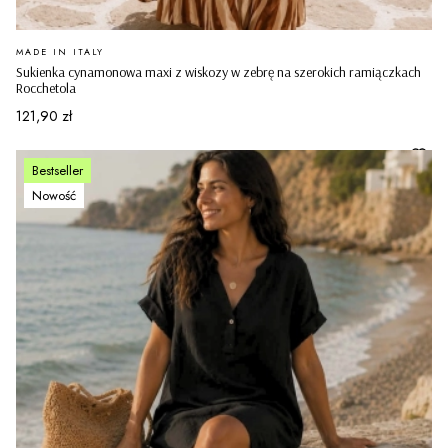
PRODUCENT
MADE IN ITALY
Sukienka cynamonowa maxi z wiskozy w zebrę na szerokich ramiączkach
Rocchetola
Cena
121,90 zł
Bestseller
Nowość