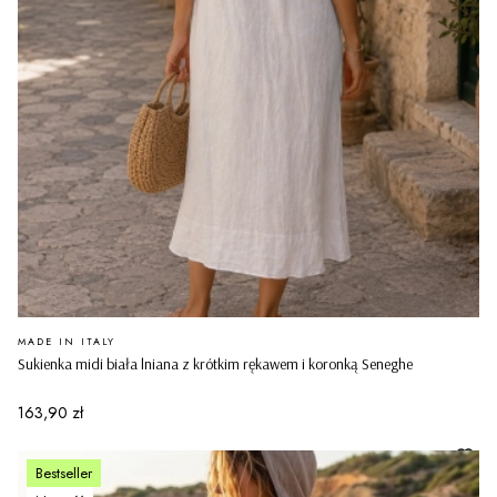
PRODUCENT
MADE IN ITALY
Sukienka midi biała lniana z krótkim rękawem i koronką Seneghe
Cena
163,90 zł
Bestseller