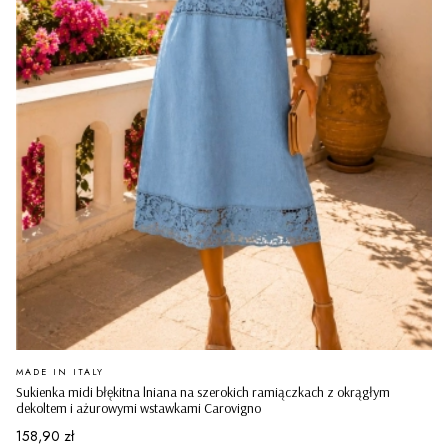
PRODUCENT
MADE IN ITALY
Sukienka midi błękitna lniana na szerokich ramiączkach z okrągłym
dekoltem i ażurowymi wstawkami Carovigno
Cena
158,90 zł