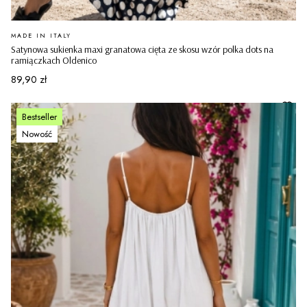
PRODUCENT
MADE IN ITALY
Satynowa sukienka maxi granatowa cięta ze skosu wzór polka dots na
ramiączkach Oldenico
Cena
89,90 zł
Bestseller
Nowość