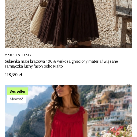
PRODUCENT
MADE IN ITALY
Sukienka maxi brązowa 100% wiskoza gnieciony materiał wiązane
ramiączka luźny fason boho Rialto
Cena
118,90 zł
Bestseller
Nowość