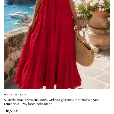
PRODUCENT
MADE IN ITALY
Sukienka maxi czerwona 100% wiskoza gnieciony materiał wiązane
ramiączka luźny fason boho Rialto
Cena
118,90 zł