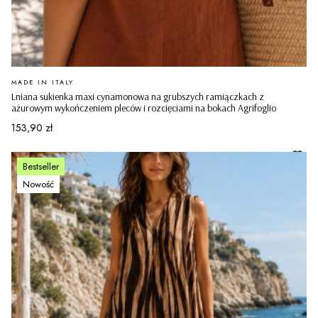
PRODUCENT
MADE IN ITALY
Lniana sukienka maxi cynamonowa na grubszych ramiączkach z
ażurowym wykończeniem pleców i rozcięciami na bokach Agrifoglio
Cena
153,90 zł
Bestseller
Nowość