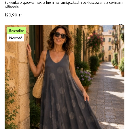
Sukienka brązowa maxi z lnem na ramiączkach rozkloszowana z cekinami
Alfianola
Cena
129,90 zł
Bestseller
Nowość