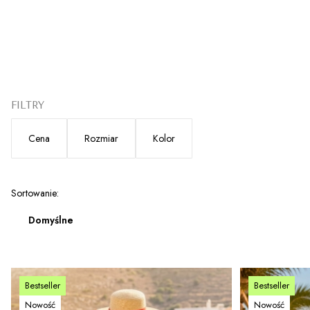
FILTRY
Cena
Rozmiar
Kolor
Koniec filtrów
Lista produktów
Sortowanie:
Domyślne
Bestseller
Bestseller
Nowość
Nowość