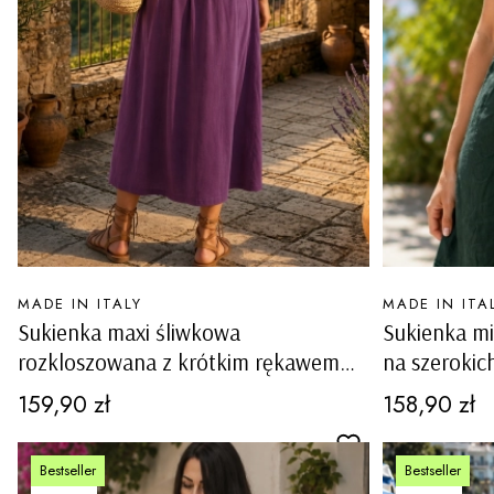
PRODUCENT
PRODUCENT
MADE IN ITALY
MADE IN ITA
Sukienka maxi śliwkowa
Sukienka mi
rozkloszowana z krótkim rękawem
na szerokic
kieszeniami szlufkami w pasie Baschi
dekoltem i
Cena
Cena
159,90 zł
158,90 zł
Carovigno
Bestseller
Bestseller