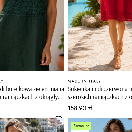
PRODUCENT
LY
MADE IN ITALY
di butelkowa zieleń lniana
Sukienka midi czerwona l
h ramiączkach z okrągłym
szerokich ramiączkach z 
 ażurowymi wstawkami
dekoltem i ażurowymi ws
Cena
158,90 zł
Carovigno
Bestseller