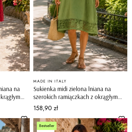
PRODUCENT
MADE IN ITALY
niana na
Sukienka midi zielona lniana na
okrągłym
szerokich ramiączkach z okrągłym
tawkami
dekoltem i ażurowymi wstawkami
Cena
158,90 zł
Carovigno
Bestseller