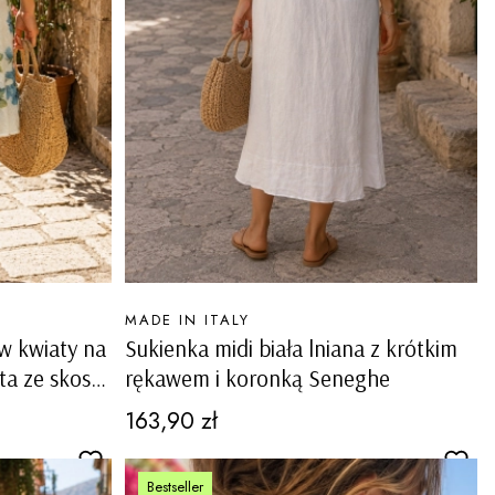
PRODUCENT
MADE IN ITALY
 w kwiaty na
Sukienka midi biała lniana z krótkim
ta ze skosu
rękawem i koronką Seneghe
Cena
163,90 zł
Bestseller