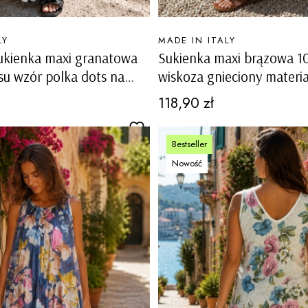
PRODUCENT
LY
MADE IN ITALY
ukienka maxi granatowa
Sukienka maxi brązowa 
osu wzór polka dots na
wiskoza gnieciony materi
h Oldenico
ramiączka luźny fason bo
Cena
118,90 zł
Bestseller
Nowość