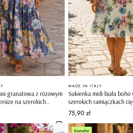
PRODUCENT
LY
MADE IN ITALY
axi granatowa z różowym
Sukienka midi biała boho
ersize na szerokich
szerokich ramiączkach cię
ramiączkach z kieszeniami Maslianico
na lato Mascherino
Cena
75,90 zł
Bestseller