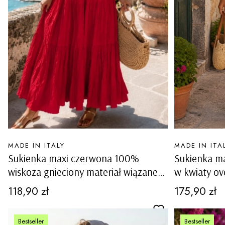
PRODUCENT
PRODUCENT
MADE IN ITALY
MADE IN ITA
Sukienka maxi czerwona 100%
Sukienka m
wiskoza gnieciony materiał wiązane
w kwiaty ov
ramiączka luźny fason boho Rialto
Cena
Cena
118,90 zł
175,90 zł
Bestseller
Bestseller