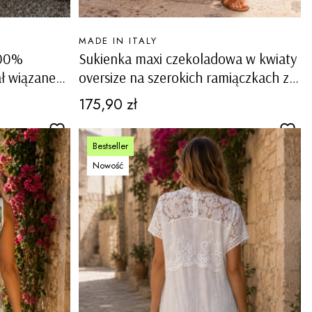
PRODUCENT
MADE IN ITALY
100%
Sukienka maxi czekoladowa w kwiaty
ał wiązane
oversize na szerokich ramiączkach z
ho Rialto
kieszeniami Maslianico
Cena
175,90 zł
Bestseller
Nowość