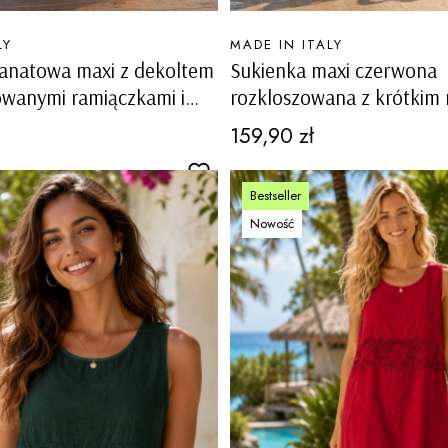
PRODUCENT
LY
MADE IN ITALY
ranatowa maxi z dekoltem
Sukienka maxi czerwona
owanymi ramiączkami i
rozkloszowana z krótkim
Toncola
kieszeniami szlufkami w p
Cena
159,90 zł
Bestseller
Nowość