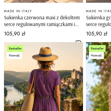
PRODUCENT
PRODUCENT
MADE IN ITALY
MADE IN ITA
Sukienka czerwona maxi z dekoltem
Sukienka g
serce regulowanymi ramiączkami i
serce regul
podszewką Toncola
podszewką 
Cena
Cena
105,90 zł
105,90 zł
Bestseller
Bestseller
Nowość
Nowość