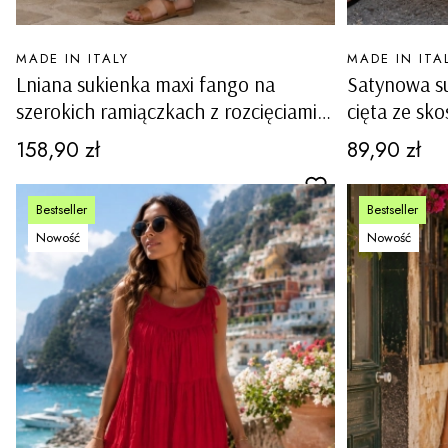
PRODUCENT
PRODUCENT
MADE IN ITALY
MADE IN ITA
Lniana sukienka maxi fango na
Satynowa s
szerokich ramiączkach z rozcięciami
cięta ze sk
po bokach i kieszeniami Altolia
ramiączkac
Cena
Cena
158,90 zł
89,90 zł
Bestseller
Bestseller
Nowość
Nowość