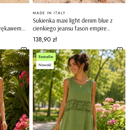
PRODUCENT
MADE IN ITALY
Sukienka maxi light denim blue z
 rękawem
cienkiego jeansu fason empire
asie Baschi
marszczona góra na ramiączkach
Cena
138,90 zł
Forio
Bestseller
Nowość