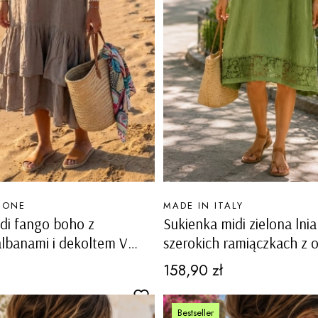
PRODUCENT
MONE
MADE IN ITALY
di fango boho z
Sukienka midi zielona lni
lbanami i dekoltem V
szerokich ramiączkach z 
dekoltem i ażurowymi ws
Cena
158,90 zł
Carovigno
Bestseller