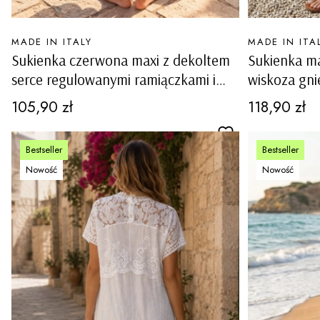
PRODUCENT
PRODUCENT
MADE IN ITALY
MADE IN ITA
Sukienka czerwona maxi z dekoltem
Sukienka m
serce regulowanymi ramiączkami i
wiskoza gni
podszewką Toncola
ramiączka l
Cena
Cena
105,90 zł
118,90 zł
Bestseller
Bestseller
Nowość
Nowość