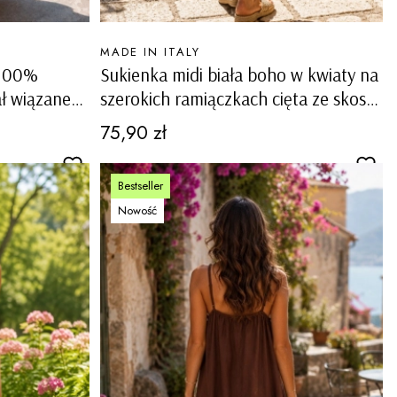
PRODUCENT
MADE IN ITALY
 100%
Sukienka midi biała boho w kwiaty na
ał wiązane
szerokich ramiączkach cięta ze skosu
ho Rialto
na lato Mascherino
Cena
75,90 zł
Bestseller
Nowość