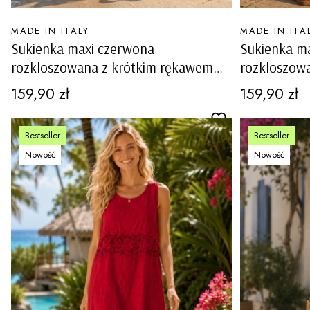
PRODUCENT
PRODUCENT
MADE IN ITALY
MADE IN ITA
Sukienka maxi czerwona
Sukienka ma
rozkloszowana z krótkim rękawem
rozkloszow
kieszeniami szlufkami w pasie Baschi
kieszeniami
Cena
Cena
159,90 zł
159,90 zł
Bestseller
Bestseller
Nowość
Nowość