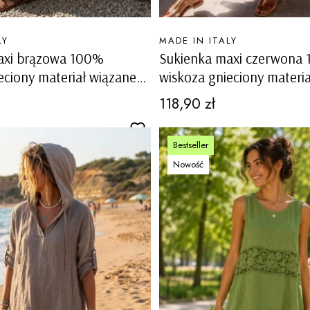
PRODUCENT
LY
MADE IN ITALY
axi brązowa 100%
Sukienka maxi czerwona
eciony materiał wiązane
wiskoza gnieciony materi
uźny fason boho Rialto
ramiączka luźny fason bo
Cena
118,90 zł
Bestseller
Nowość