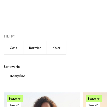
FILTRY
Cena
Rozmiar
Kolor
Koniec filtrów
Lista produktów
Sortowanie:
Domyślne
Bestseller
Bestseller
Nowość
Nowość