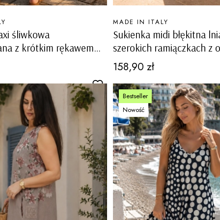
PRODUCENT
LY
MADE IN ITALY
xi śliwkowa
Sukienka midi błękitna ln
ana z krótkim rękawem
szerokich ramiączkach z 
 szlufkami w pasie Baschi
dekoltem i ażurowymi ws
Cena
158,90 zł
Carovigno
Bestseller
Nowość