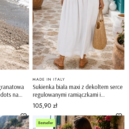
PRODUCENT
MADE IN ITALY
granatowa
Sukienka biała maxi z dekoltem serce
 dots na
regulowanymi ramiączkami i
podszewką Toncola
Cena
105,90 zł
Bestseller