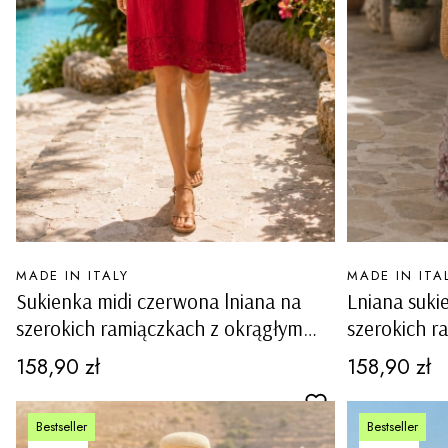
PRODUCENT
PRODUCENT
MADE IN ITALY
MADE IN ITA
Sukienka midi czerwona lniana na
Lniana suki
szerokich ramiączkach z okrągłym
szerokich r
dekoltem i ażurowymi wstawkami
po bokach i 
Cena
Cena
158,90 zł
158,90 zł
Carovigno
Bestseller
Bestseller