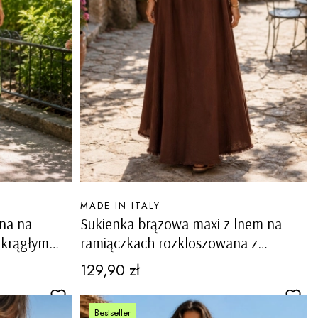
PRODUCENT
MADE IN ITALY
ana na
Sukienka brązowa maxi z lnem na
okrągłym
ramiączkach rozkloszowana z
tawkami
cekinami Alfianola
Cena
129,90 zł
Bestseller