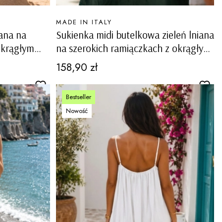
PRODUCENT
MADE IN ITALY
iana na
Sukienka midi butelkowa zieleń lniana
okrągłym
na szerokich ramiączkach z okrągłym
tawkami
dekoltem i ażurowymi wstawkami
Cena
158,90 zł
Carovigno
Bestseller
Nowość