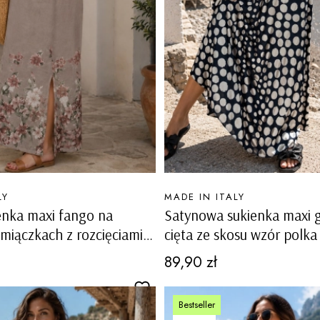
PRODUCENT
LY
MADE IN ITALY
enka maxi fango na
Satynowa sukienka maxi 
amiączkach z rozcięciami
cięta ze skosu wzór polka
kieszeniami Altolia
ramiączkach Oldenico
Cena
89,90 zł
Bestseller