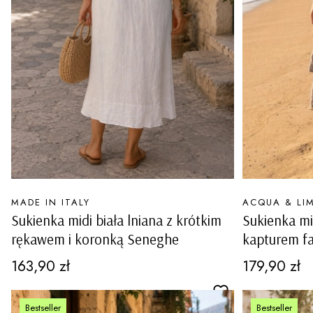
PRODUCENT
PRODUCENT
MADE IN ITALY
ACQUA & LI
Sukienka midi biała lniana z krótkim
Sukienka mi
rękawem i koronką Seneghe
kapturem fa
Lavaiano
Cena
Cena
163,90 zł
179,90 zł
Bestseller
Bestseller