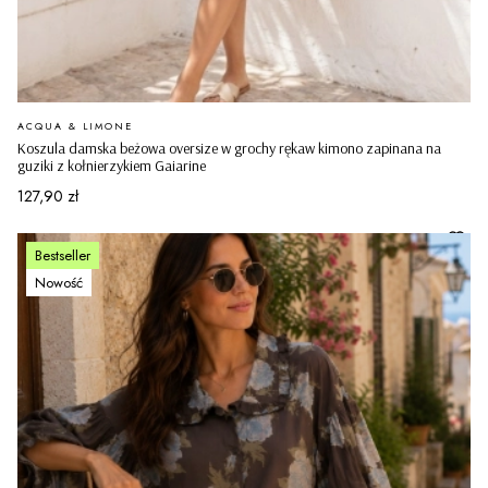
PRODUCENT
ACQUA & LIMONE
Koszula damska beżowa oversize w grochy rękaw kimono zapinana na
guziki z kołnierzykiem Gaiarine
Cena
127,90 zł
Bestseller
Nowość