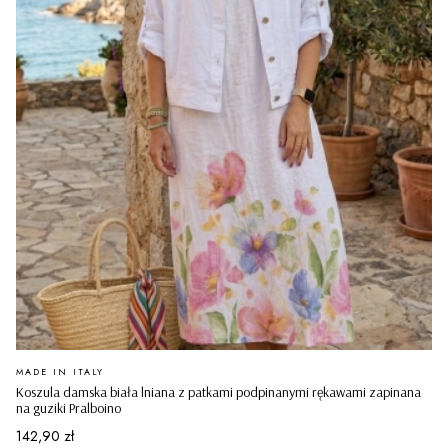
PRODUCENT
MADE IN ITALY
Koszula damska biała lniana z patkami podpinanymi rękawami zapinana
na guziki Pralboino
Cena
142,90 zł