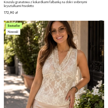
Koszula granatowa z kokardkami falbanką na dole i srebrnymi
kryształkami Povoletto
Cena
172,90 zł
Bestseller
Nowość