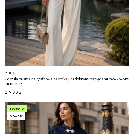
PRODUCENT
MIHOS
Koszula orientalna grafitowa ze stójką i ozdobnymi zapięciami pętelkowymi
Montenars
Cena
219,90 zł
Bestseller
Nowość