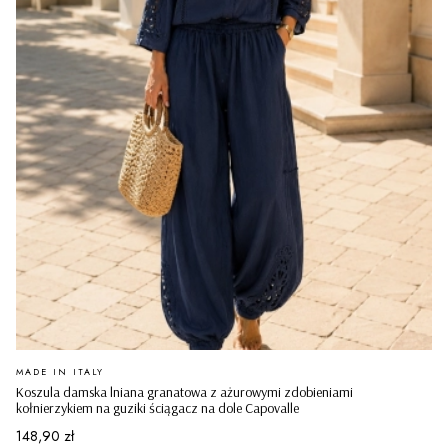
PRODUCENT
MADE IN ITALY
Koszula damska lniana granatowa z ażurowymi zdobieniami
kołnierzykiem na guziki ściągacz na dole Capovalle
Cena
148,90 zł