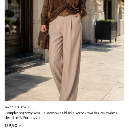
PRODUCENT
MADE IN ITALY
Komplet brązowy koszula satynowa i bluzka koronkowa bez rękawów z
dekoltem V Formazza
Cena
139,90 zł