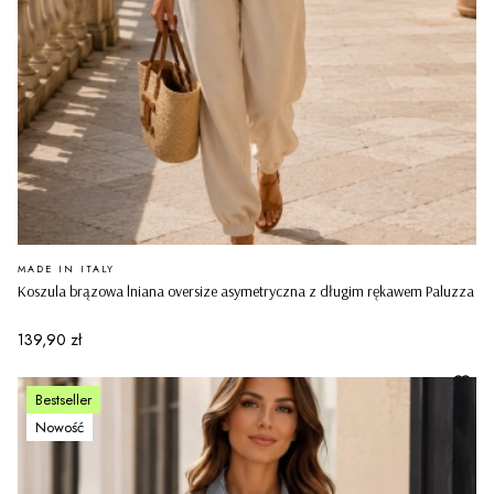
PRODUCENT
MADE IN ITALY
Koszula brązowa lniana oversize asymetryczna z długim rękawem Paluzza
Cena
139,90 zł
Bestseller
Nowość