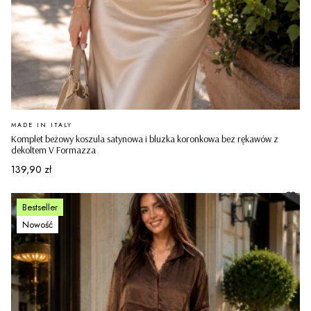
PRODUCENT
MADE IN ITALY
Komplet beżowy koszula satynowa i bluzka koronkowa bez rękawów z
dekoltem V Formazza
Cena
139,90 zł
Bestseller
Nowość