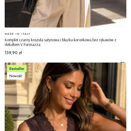
PRODUCENT
MADE IN ITALY
Komplet czarny koszula satynowa i bluzka koronkowa bez rękawów z
dekoltem V Formazza
Cena
139,90 zł
Bestseller
Nowość