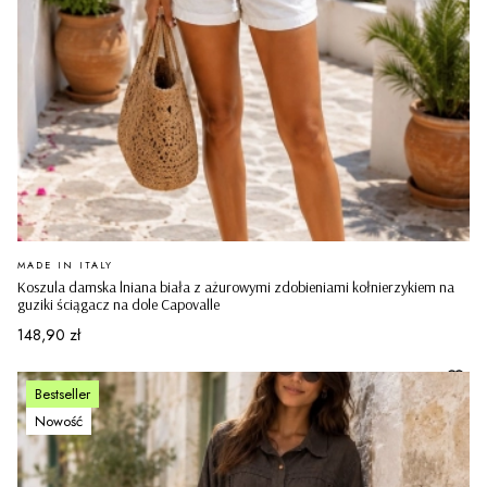
PRODUCENT
MADE IN ITALY
Koszula damska lniana biała z ażurowymi zdobieniami kołnierzykiem na
guziki ściągacz na dole Capovalle
Cena
148,90 zł
Bestseller
Nowość