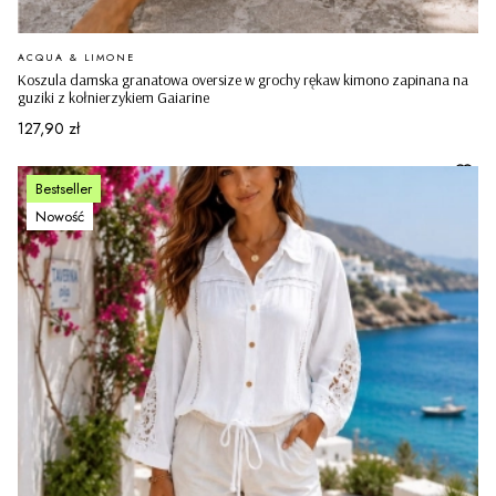
PRODUCENT
ACQUA & LIMONE
Koszula damska granatowa oversize w grochy rękaw kimono zapinana na
guziki z kołnierzykiem Gaiarine
Cena
127,90 zł
Bestseller
Nowość