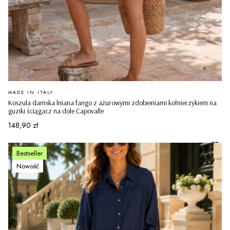
PRODUCENT
MADE IN ITALY
Koszula damska lniana fango z ażurowymi zdobieniami kołnierzykiem na
guziki ściągacz na dole Capovalle
Cena
148,90 zł
Bestseller
Nowość