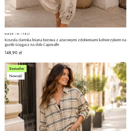
PRODUCENT
MADE IN ITALY
Koszula damska lniana beżowa z ażurowymi zdobieniami kołnierzykiem na
guziki ściągacz na dole Capovalle
Cena
148,90 zł
Bestseller
Nowość