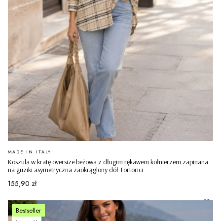
PRODUCENT
MADE IN ITALY
Koszula w kratę oversize beżowa z długim rękawem kołnierzem zapinana
na guziki asymetryczna zaokrąglony dół Tortorici
Cena
155,90 zł
Bestseller