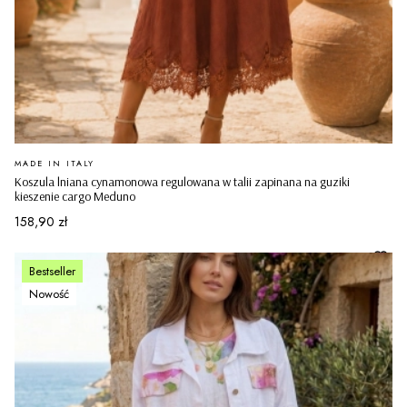
PRODUCENT
MADE IN ITALY
Koszula lniana cynamonowa regulowana w talii zapinana na guziki
kieszenie cargo Meduno
Cena
158,90 zł
Bestseller
Nowość