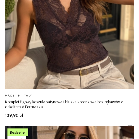
PRODUCENT
MADE IN ITALY
Komplet figowy koszula satynowa i bluzka koronkowa bez rękawów z
dekoltem V Formazza
Cena
139,90 zł
Bestseller