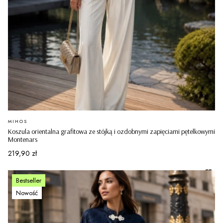
PRODUCENT
MIHOS
Koszula orientalna grafitowa ze stójką i ozdobnymi zapięciami pętelkowymi
Montenars
Cena
219,90 zł
Bestseller
Nowość