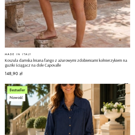
PRODUCENT
MADE IN ITALY
Koszula damska lniana fango z ażurowymi zdobieniami kołnierzykiem na
guziki ściągacz na dole Capovalle
Cena
148,90 zł
Bestseller
Nowość