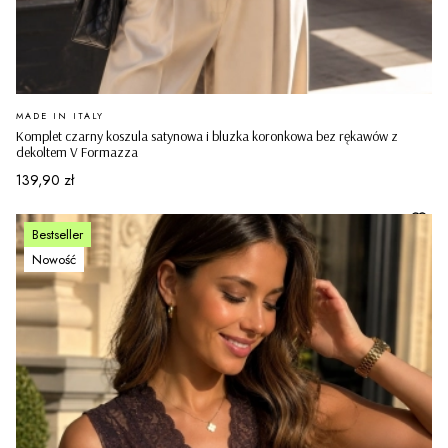
PRODUCENT
MADE IN ITALY
Komplet czarny koszula satynowa i bluzka koronkowa bez rękawów z
dekoltem V Formazza
Cena
139,90 zł
Bestseller
Nowość