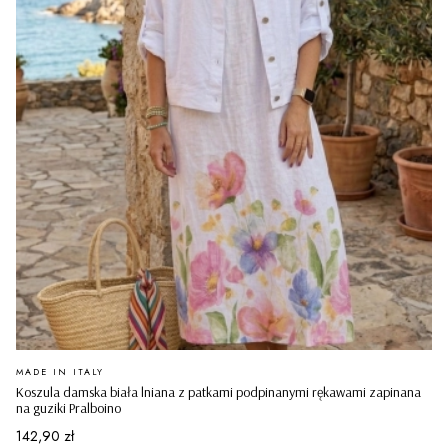
PRODUCENT
MADE IN ITALY
Koszula damska biała lniana z patkami podpinanymi rękawami zapinana
na guziki Pralboino
Cena
142,90 zł