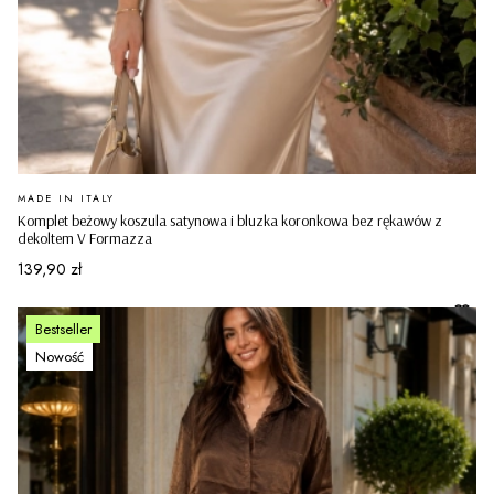
PRODUCENT
MADE IN ITALY
Komplet beżowy koszula satynowa i bluzka koronkowa bez rękawów z
dekoltem V Formazza
Cena
139,90 zł
Bestseller
Nowość