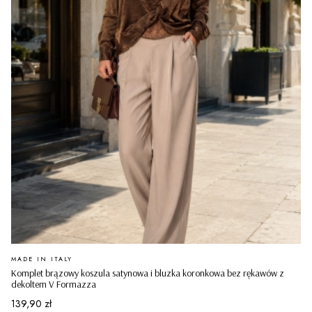
PRODUCENT
MADE IN ITALY
Komplet brązowy koszula satynowa i bluzka koronkowa bez rękawów z
dekoltem V Formazza
Cena
139,90 zł