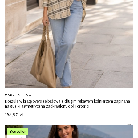
PRODUCENT
MADE IN ITALY
Koszula w kratę oversize beżowa z długim rękawem kołnierzem zapinana
na guziki asymetryczna zaokrąglony dół Tortorici
Cena
155,90 zł
Bestseller