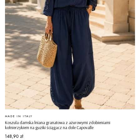
PRODUCENT
MADE IN ITALY
Koszula damska lniana granatowa z ażurowymi zdobieniami
kołnierzykiem na guziki ściągacz na dole Capovalle
Cena
148,90 zł