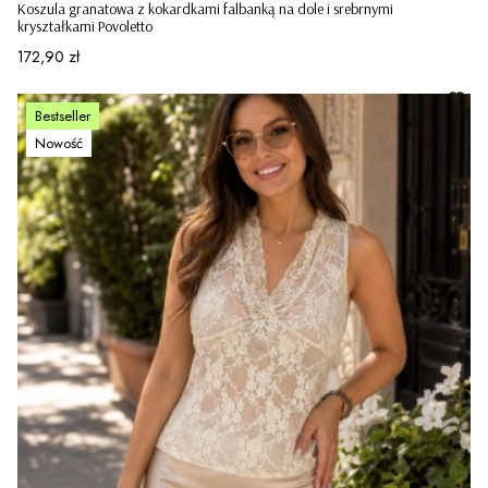
Koszula granatowa z kokardkami falbanką na dole i srebrnymi
kryształkami Povoletto
Cena
172,90 zł
Bestseller
Nowość