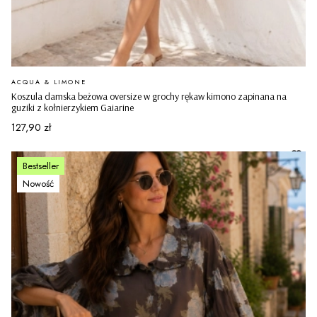
PRODUCENT
ACQUA & LIMONE
Koszula damska beżowa oversize w grochy rękaw kimono zapinana na
guziki z kołnierzykiem Gaiarine
Cena
127,90 zł
Bestseller
Nowość