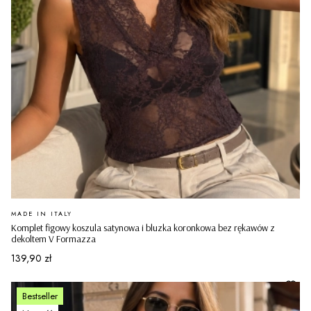
PRODUCENT
MADE IN ITALY
Komplet figowy koszula satynowa i bluzka koronkowa bez rękawów z
dekoltem V Formazza
Cena
139,90 zł
Bestseller