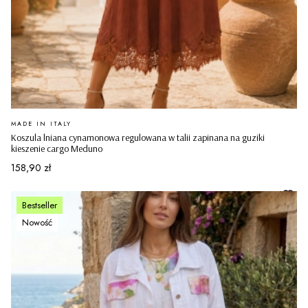
PRODUCENT
MADE IN ITALY
Koszula lniana cynamonowa regulowana w talii zapinana na guziki
kieszenie cargo Meduno
Cena
158,90 zł
Bestseller
Nowość