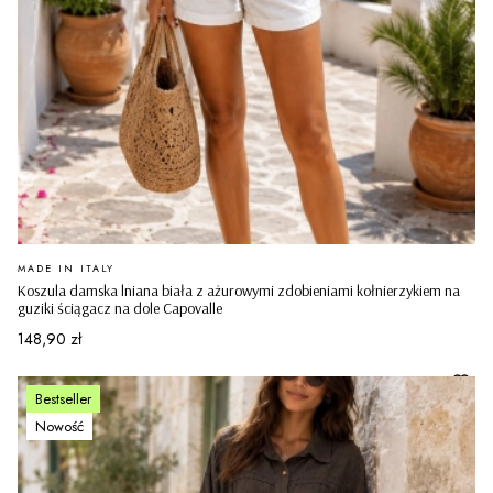
PRODUCENT
MADE IN ITALY
Koszula damska lniana biała z ażurowymi zdobieniami kołnierzykiem na
guziki ściągacz na dole Capovalle
Cena
148,90 zł
Bestseller
Nowość