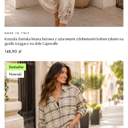
PRODUCENT
MADE IN ITALY
Koszula damska lniana beżowa z ażurowymi zdobieniami kołnierzykiem na
guziki ściągacz na dole Capovalle
Cena
148,90 zł
Bestseller
Nowość