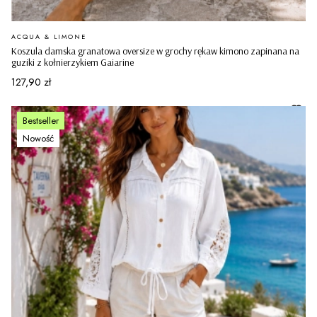
PRODUCENT
ACQUA & LIMONE
Koszula damska granatowa oversize w grochy rękaw kimono zapinana na
guziki z kołnierzykiem Gaiarine
Cena
127,90 zł
Bestseller
Nowość