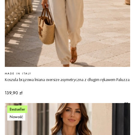
PRODUCENT
MADE IN ITALY
Koszula brązowa lniana oversize asymetryczna z długim rękawem Paluzza
Cena
139,90 zł
Bestseller
Nowość