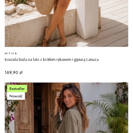
PRODUCENT
MITICA
Koszula biała na lato z krótkim rękawem i gipiurą Lanuza
Cena
169,90 zł
Bestseller
Nowość