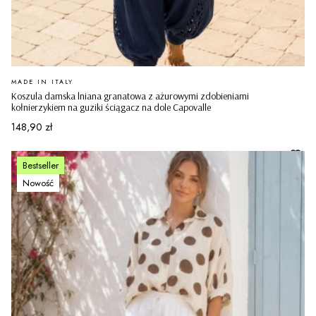
PRODUCENT
MADE IN ITALY
Koszula damska lniana granatowa z ażurowymi zdobieniami
kołnierzykiem na guziki ściągacz na dole Capovalle
Cena
148,90 zł
Bestseller
Nowość