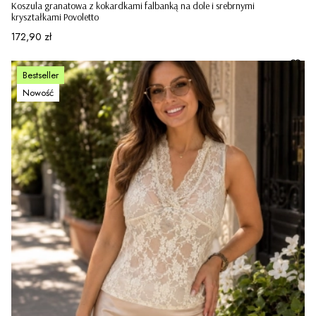
Koszula granatowa z kokardkami falbanką na dole i srebrnymi
kryształkami Povoletto
Cena
172,90 zł
Bestseller
Nowość