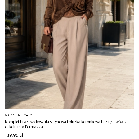
PRODUCENT
MADE IN ITALY
Komplet brązowy koszula satynowa i bluzka koronkowa bez rękawów z
dekoltem V Formazza
Cena
139,90 zł