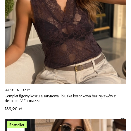
PRODUCENT
MADE IN ITALY
Komplet figowy koszula satynowa i bluzka koronkowa bez rękawów z
dekoltem V Formazza
Cena
139,90 zł
Bestseller