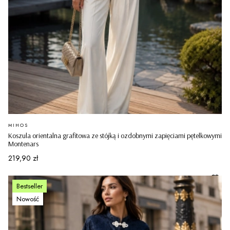
PRODUCENT
MIHOS
Koszula orientalna grafitowa ze stójką i ozdobnymi zapięciami pętelkowymi
Montenars
Cena
219,90 zł
Bestseller
Nowość