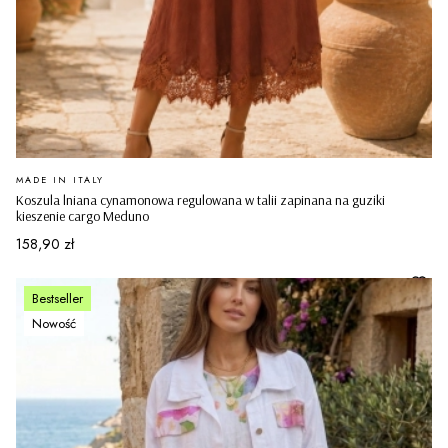
PRODUCENT
MADE IN ITALY
Koszula lniana cynamonowa regulowana w talii zapinana na guziki
kieszenie cargo Meduno
Cena
158,90 zł
Bestseller
Nowość