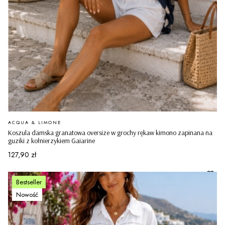
PRODUCENT
ACQUA & LIMONE
Koszula damska granatowa oversize w grochy rękaw kimono zapinana na
guziki z kołnierzykiem Gaiarine
Cena
127,90 zł
Bestseller
Nowość