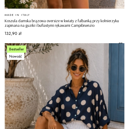
PRODUCENT
MADE IN ITALY
Koszula damska brązowa oversize w kwiaty z falbanką przy kołnierzyku
zapinana na guziki i bufiastymi rękawami Campibisenzio
Cena
132,90 zł
Bestseller
Nowość