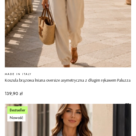
PRODUCENT
MADE IN ITALY
Koszula brązowa lniana oversize asymetryczna z długim rękawem Paluzza
Cena
139,90 zł
Bestseller
Nowość