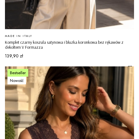
PRODUCENT
MADE IN ITALY
Komplet czarny koszula satynowa i bluzka koronkowa bez rękawów z
dekoltem V Formazza
Cena
139,90 zł
Bestseller
Nowość