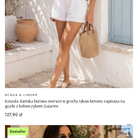
PRODUCENT
ACQUA & LIMONE
Koszula damska beżowa oversize w grochy rękaw kimono zapinana na
guziki z kołnierzykiem Gaiarine
Cena
127,90 zł
Bestseller