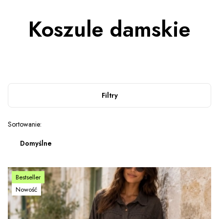
Koszule damskie
Filtry
Lista produktów
Sortowanie:
Domyślne
Bestseller
Nowość