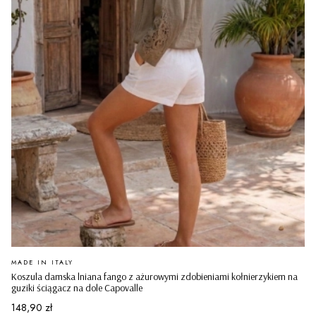
PRODUCENT
MADE IN ITALY
Koszula damska lniana fango z ażurowymi zdobieniami kołnierzykiem na
guziki ściągacz na dole Capovalle
Cena
148,90 zł