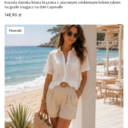
Koszula damska lniana brązowa z ażurowymi zdobieniami kołnierzykiem
na guziki ściągacz na dole Capovalle
Cena
148,90 zł
Nowość