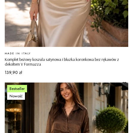
PRODUCENT
MADE IN ITALY
Komplet beżowy koszula satynowa i bluzka koronkowa bez rękawów z
dekoltem V Formazza
Cena
139,90 zł
Bestseller
Nowość