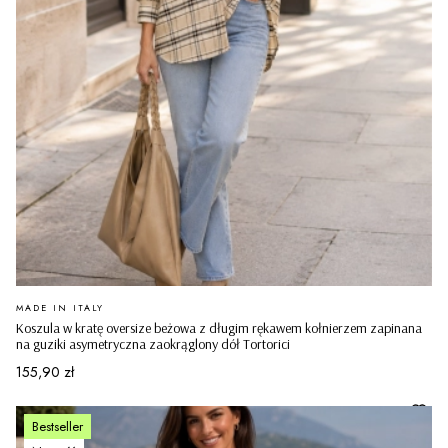
PRODUCENT
MADE IN ITALY
Koszula w kratę oversize beżowa z długim rękawem kołnierzem zapinana
na guziki asymetryczna zaokrąglony dół Tortorici
Cena
155,90 zł
Bestseller