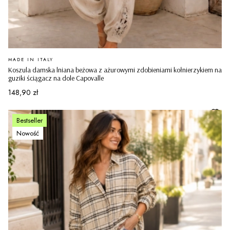
PRODUCENT
MADE IN ITALY
Koszula damska lniana beżowa z ażurowymi zdobieniami kołnierzykiem na
guziki ściągacz na dole Capovalle
Cena
148,90 zł
Bestseller
Nowość