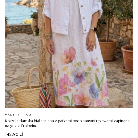
PRODUCENT
MADE IN ITALY
Koszula damska biała lniana z patkami podpinanymi rękawami zapinana
na guziki Pralboino
Cena
142,90 zł