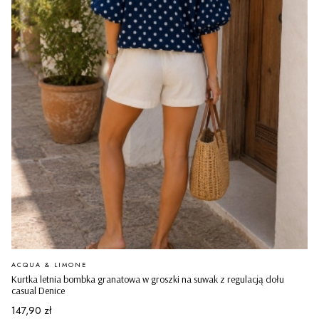
PRODUCENT
ACQUA & LIMONE
Kurtka letnia bombka granatowa w groszki na suwak z regulacją dołu
casual Denice
Cena
147,90 zł