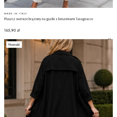
PRODUCENT
MADE IN ITALY
Płaszcz oversize brązowy na guziki z kieszeniami Tavagnacco
Cena
165,90 zł
Nowość