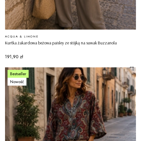
PRODUCENT
ACQUA & LIMONE
Kurtka żakardowa beżowa paisley ze stójką na suwak Buzzanola
Cena
191,90 zł
Bestseller
Nowość