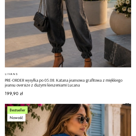
PRODUCENT
LIVANS
PRE-ORDER wysyłka po 05.08. Katana jeansowa grafitowa z miękkiego
jeansu oversize z dużymi kieszeniami Lucana
Cena
199,90 zł
Bestseller
Nowość