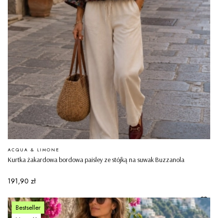
PRODUCENT
ACQUA & LIMONE
Kurtka żakardowa bordowa paisley ze stójką na suwak Buzzanola
Cena
191,90 zł
Bestseller