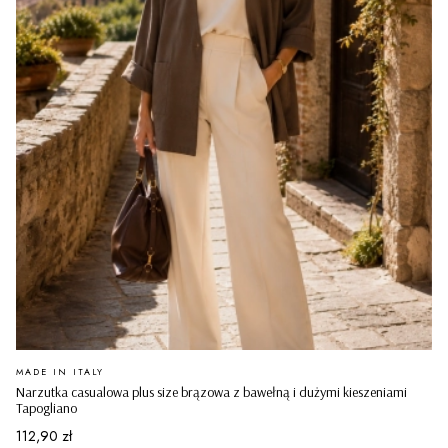
PRODUCENT
MADE IN ITALY
Narzutka casualowa plus size brązowa z bawełną i dużymi kieszeniami
Tapogliano
Cena
112,90 zł