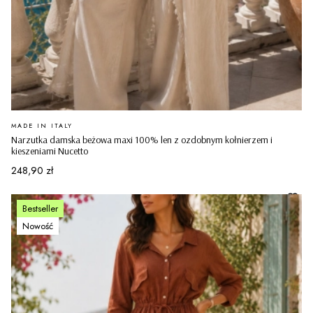
PRODUCENT
MADE IN ITALY
Narzutka damska beżowa maxi 100% len z ozdobnym kołnierzem i
kieszeniami Nucetto
Cena
248,90 zł
Bestseller
Nowość