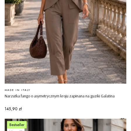
PRODUCENT
MADE IN ITALY
Narzutka fango o asymetrycznym kroju zapinana na guziki Galatina
Cena
145,90 zł
Bestseller