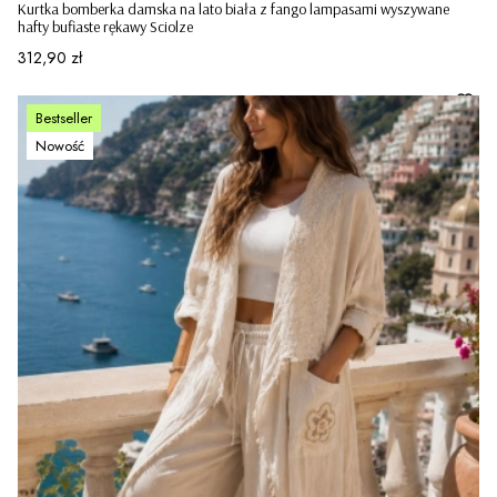
Kurtka bomberka damska na lato biała z fango lampasami wyszywane
hafty bufiaste rękawy Sciolze
Cena
312,90 zł
Bestseller
Nowość