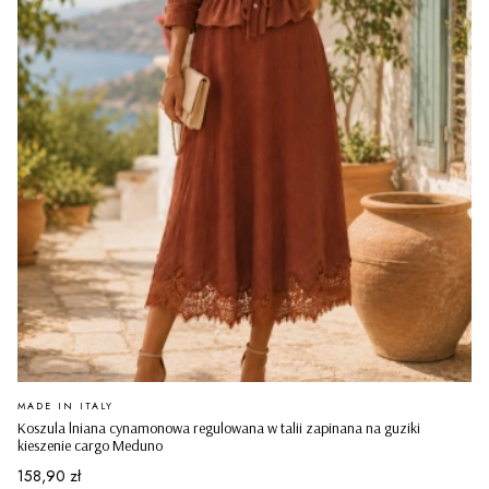
PRODUCENT
MADE IN ITALY
Koszula lniana cynamonowa regulowana w talii zapinana na guziki
kieszenie cargo Meduno
Cena
158,90 zł