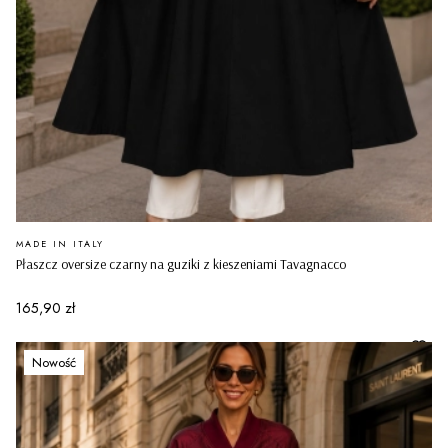
PRODUCENT
MADE IN ITALY
Płaszcz oversize czarny na guziki z kieszeniami Tavagnacco
Cena
165,90 zł
Nowość