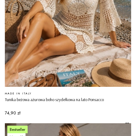
PRODUCENT
MADE IN ITALY
Tunika beżowa ażurowa boho szydełkowa na lato Ponsacco
Cena
74,90 zł
Bestseller