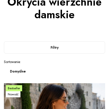
Okrycia wierzchnie
damskie
Filtry
Lista produktów
Sortowanie:
Domyślne
Bestseller
Nowość