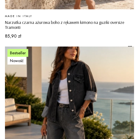
PRODUCENT
MADE IN ITALY
Narzutka czarna ażurowa boho z rękawem kimono na guziki oversize
Tramonti
Cena
85,90 zł
Bestseller
Nowość