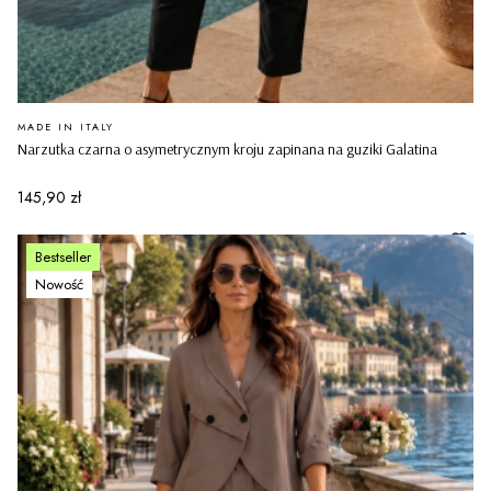
PRODUCENT
MADE IN ITALY
Narzutka czarna o asymetrycznym kroju zapinana na guziki Galatina
Cena
145,90 zł
Bestseller
Nowość