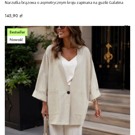
Narzutka brązowa o asymetrycznym kroju zapinana na guziki Galatina
Cena
145,90 zł
Bestseller
Nowość