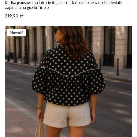
Kurtka jeansowa na lato cienki jeans dark denim blue w drobne kwiaty
zapinana na guziki Tiriolo
Cena
219,90 zł
Nowość