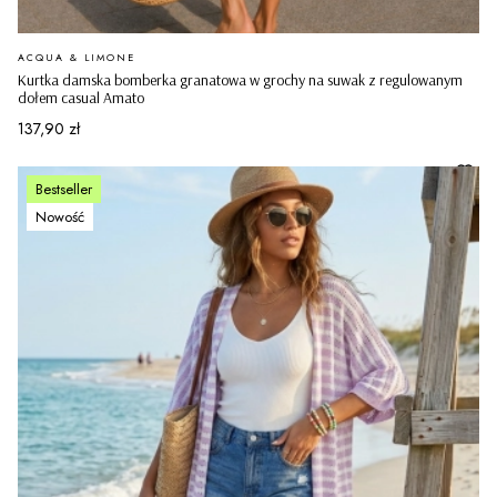
PRODUCENT
ACQUA & LIMONE
Kurtka damska bomberka granatowa w grochy na suwak z regulowanym
dołem casual Amato
Cena
137,90 zł
Bestseller
Nowość