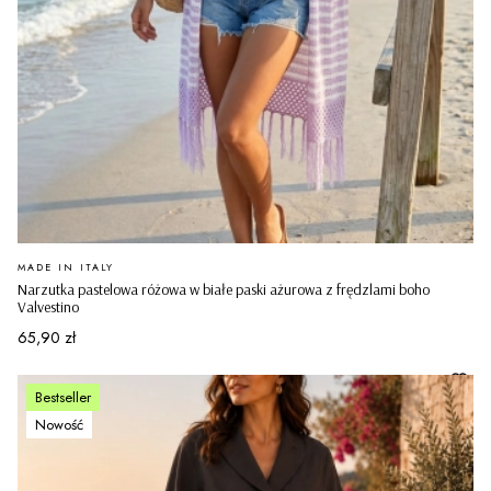
PRODUCENT
MADE IN ITALY
Narzutka pastelowa różowa w białe paski ażurowa z frędzlami boho
Valvestino
Cena
65,90 zł
Bestseller
Nowość