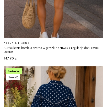
PRODUCENT
ACQUA & LIMONE
Kurtka letnia bombka czarna w groszki na suwak z regulacją dołu casual
Denice
Cena
147,90 zł
Bestseller
Nowość