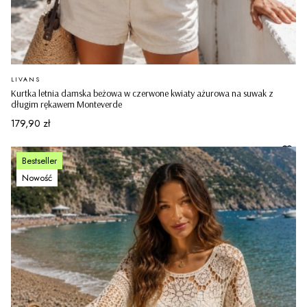
PRODUCENT
LIVANS
Kurtka letnia damska beżowa w czerwone kwiaty ażurowa na suwak z
długim rękawem Monteverde
Cena
179,90 zł
Bestseller
Nowość