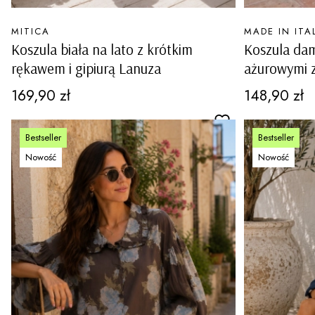
PRODUCENT
PRODUCENT
MITICA
MADE IN ITA
Koszula biała na lato z krótkim
Koszula dam
rękawem i gipiurą Lanuza
ażurowymi z
na guziki ś
Cena
Cena
169,90 zł
148,90 zł
Bestseller
Bestseller
Nowość
Nowość