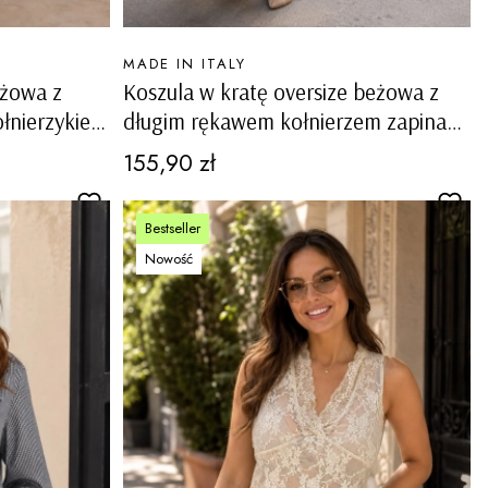
PRODUCENT
MADE IN ITALY
eżowa z
Koszula w kratę oversize beżowa z
łnierzykiem
długim rękawem kołnierzem zapinana
e Capovalle
na guziki asymetryczna zaokrąglony
Cena
155,90 zł
dół Tortorici
Bestseller
Nowość