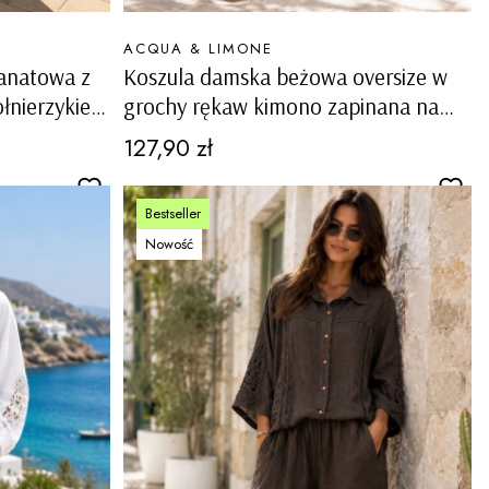
PRODUCENT
ACQUA & LIMONE
ranatowa z
Koszula damska beżowa oversize w
łnierzykiem
grochy rękaw kimono zapinana na
e Capovalle
guziki z kołnierzykiem Gaiarine
Cena
127,90 zł
Bestseller
Nowość