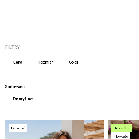
FILTRY
Cena
Rozmiar
Kolor
Koniec filtrów
Lista produktów
Sortowanie:
Domyślne
Nowość
Bestseller
Nowość