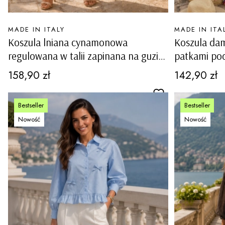
PRODUCENT
PRODUCENT
MADE IN ITALY
MADE IN ITA
Koszula lniana cynamonowa
Koszula dam
regulowana w talii zapinana na guziki
patkami po
kieszenie cargo Meduno
zapinana na
Cena
Cena
158,90 zł
142,90 zł
Bestseller
Bestseller
Nowość
Nowość