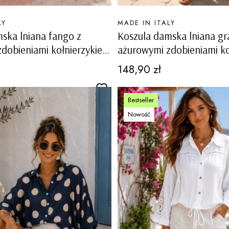
PRODUCENT
LY
MADE IN ITALY
ska lniana fango z
Koszula damska lniana g
dobieniami kołnierzykiem
ażurowymi zdobieniami ko
ciągacz na dole Capovalle
na guziki ściągacz na dol
Cena
148,90 zł
Bestseller
Nowość