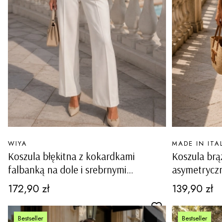
PRODUCENT
PRODUCENT
WIYA
MADE IN ITA
Koszula błękitna z kokardkami
Koszula brą
falbanką na dole i srebrnymi
asymetrycz
kryształkami Povoletto
Paluzza
Cena
Cena
172,90 zł
139,90 zł
Bestseller
Bestseller