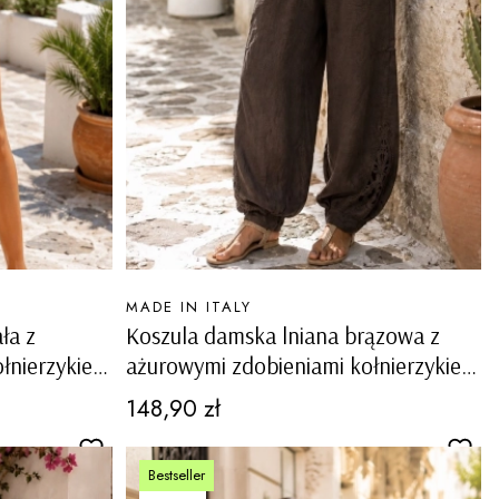
PRODUCENT
MADE IN ITALY
ła z
Koszula damska lniana brązowa z
łnierzykiem
ażurowymi zdobieniami kołnierzykiem
e Capovalle
na guziki ściągacz na dole Capovalle
Cena
148,90 zł
Bestseller