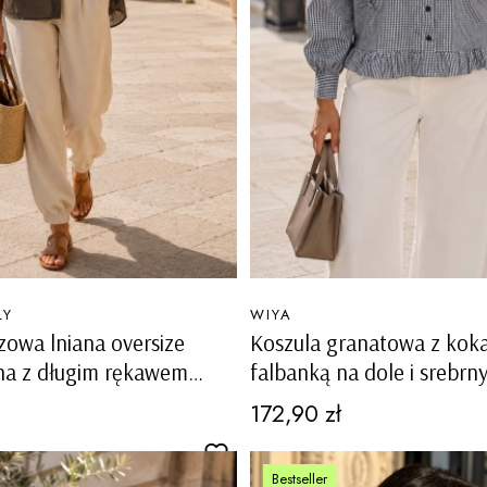
PRODUCENT
LY
WIYA
zowa lniana oversize
Koszula granatowa z kok
na z długim rękawem
falbanką na dole i srebrn
kryształkami Povoletto
Cena
172,90 zł
Bestseller