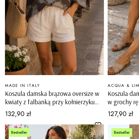
PRODUCENT
PRODUCENT
MADE IN ITALY
ACQUA & LI
Koszula damska brązowa oversize w
Koszula da
kwiaty z falbanką przy kołnierzyku
w grochy r
zapinana na guziki i bufiastymi
guziki z koł
Cena
Cena
132,90 zł
127,90 zł
rękawami Campibisenzio
Bestseller
Bestseller