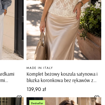
PRODUCENT
MADE IN ITALY
ardkami
Komplet beżowy koszula satynowa i
ymi
bluzka koronkowa bez rękawów z
dekoltem V Formazza
Cena
139,90 zł
Bestseller