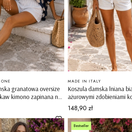
PRODUCENT
MONE
MADE IN ITALY
mska granatowa oversize
Koszula damska lniana bia
ękaw kimono zapinana na
ażurowymi zdobieniami ko
nierzykiem Gaiarine
na guziki ściągacz na dol
Cena
148,90 zł
Bestseller