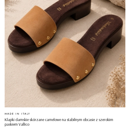
PRODUCENT
MADE IN ITALY
Klapki damskie skórzane camelowe na stabilnym obcasie z szerokim
paskiem Vallico