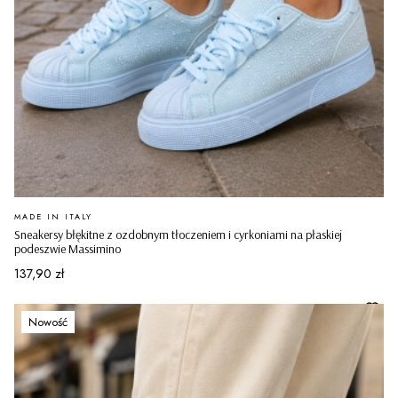
PRODUCENT
MADE IN ITALY
Sneakersy błękitne z ozdobnym tłoczeniem i cyrkoniami na płaskiej
podeszwie Massimino
Cena
137,90 zł
Nowość