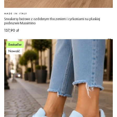
PRODUCENT
MADE IN ITALY
Sneakersy beżowe z ozdobnym tłoczeniem i cyrkoniami na płaskiej
podeszwie Massimino
Cena
137,90 zł
Bestseller
Nowość