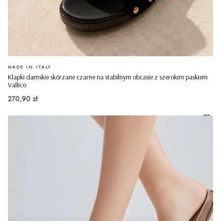
PRODUCENT
MADE IN ITALY
Klapki damskie skórzane czarne na stabilnym obcasie z szerokim paskiem
Vallico
Cena
270,90 zł