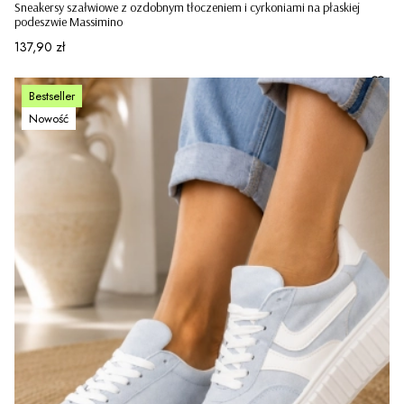
Sneakersy szałwiowe z ozdobnym tłoczeniem i cyrkoniami na płaskiej
podeszwie Massimino
Cena
137,90 zł
Bestseller
Nowość