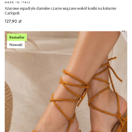
PRODUCENT
MADE IN ITALY
Ażurowe espadryle damskie czarne wiązane wokół kostki na koturnie
Carlopoli
Cena
127,90 zł
Bestseller
Nowość