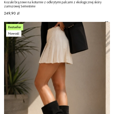
Kozaki brązowe na koturnie z odkrytymi palcami z ekologicznej skóry
zamszowej Semestene
Cena
249,90 zł
Bestseller
Nowość