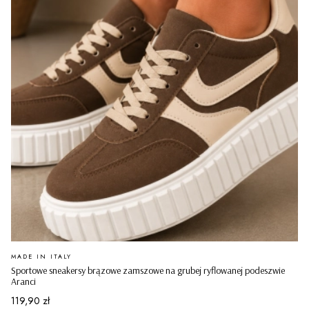
PRODUCENT
MADE IN ITALY
Sportowe sneakersy brązowe zamszowe na grubej ryflowanej podeszwie
Aranci
Cena
119,90 zł