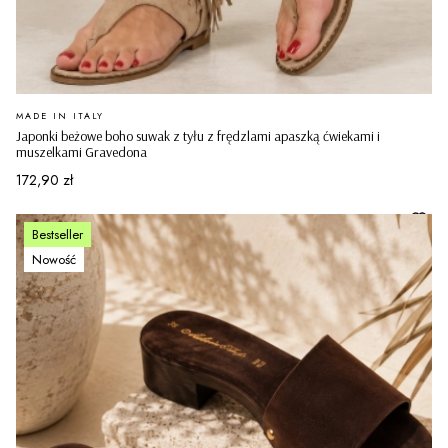
PRODUCENT
MADE IN ITALY
Japonki beżowe boho suwak z tyłu z frędzlami apaszką ćwiekami i
muszelkami Gravedona
Cena
172,90 zł
Bestseller
Nowość