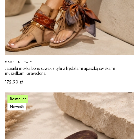
PRODUCENT
MADE IN ITALY
Japonki mokka boho suwak z tyłu z frędzlami apaszką ćwiekami i
muszelkami Gravedona
Cena
172,90 zł
Bestseller
Nowość