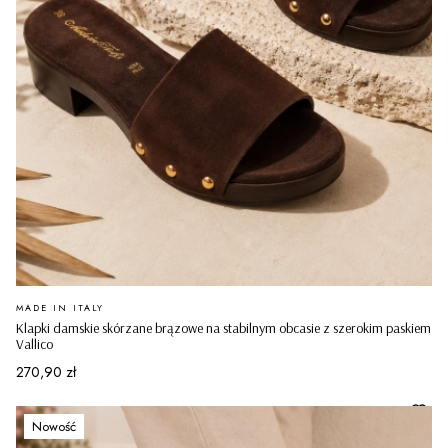
PRODUCENT
MADE IN ITALY
Klapki damskie skórzane brązowe na stabilnym obcasie z szerokim paskiem
Vallico
Cena
270,90 zł
Nowość