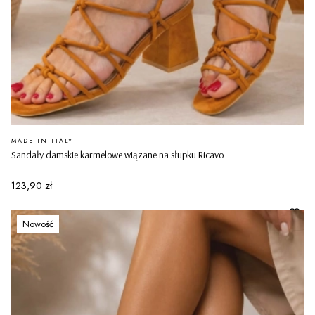
PRODUCENT
MADE IN ITALY
Sandały damskie karmelowe wiązane na słupku Ricavo
Cena
123,90 zł
Nowość