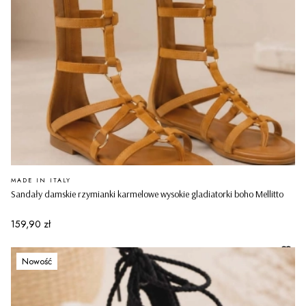
PRODUCENT
MADE IN ITALY
Sandały damskie rzymianki karmelowe wysokie gladiatorki boho Mellitto
Cena
159,90 zł
Nowość