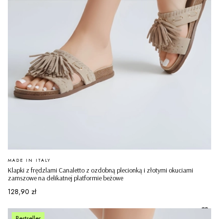
PRODUCENT
MADE IN ITALY
Klapki z frędzlami Canaletto z ozdobną plecionką i złotymi okuciami
zamszowe na delikatnej platformie beżowe
Cena
128,90 zł
Bestseller