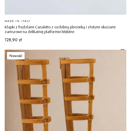
PRODUCENT
MADE IN ITALY
Klapki z frędzlami Canaletto z ozdobną plecionką i złotymi okuciami
zamszowe na delikatnej platformie błękitne
Cena
128,90 zł
Nowość