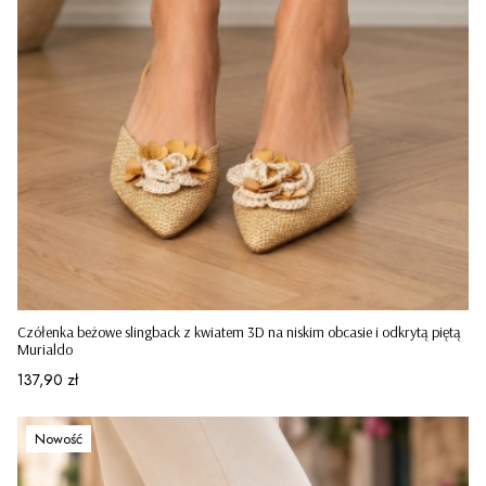
Czółenka beżowe slingback z kwiatem 3D na niskim obcasie i odkrytą piętą
Murialdo
Cena
137,90 zł
Nowość