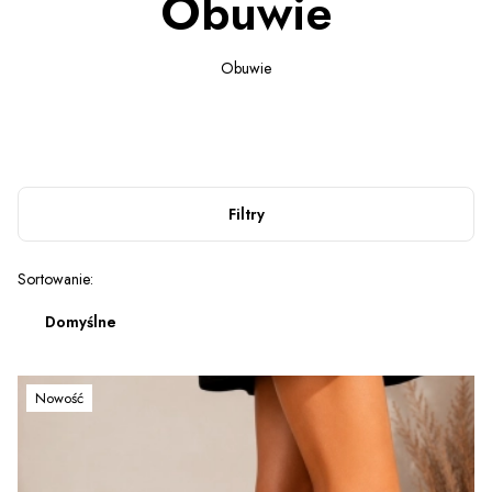
Obuwie
Obuwie
Filtry
Lista produktów
Sortowanie:
Domyślne
Nowość