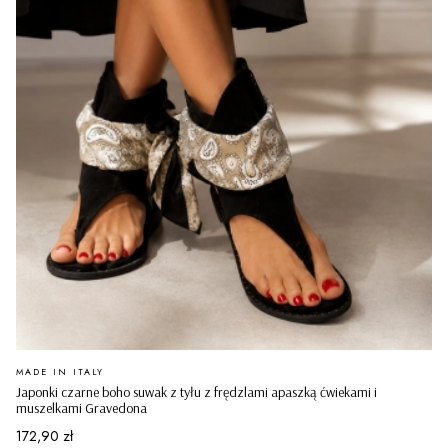
PRODUCENT
MADE IN ITALY
Japonki czarne boho suwak z tyłu z frędzlami apaszką ćwiekami i
muszelkami Gravedona
Cena
172,90 zł