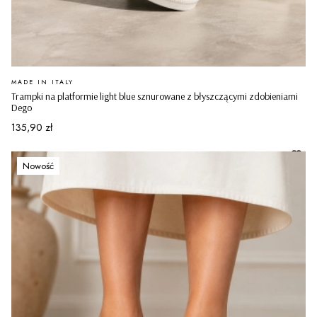
PRODUCENT
MADE IN ITALY
Trampki na platformie light blue sznurowane z błyszczącymi zdobieniami
Dego
Cena
135,90 zł
Nowość