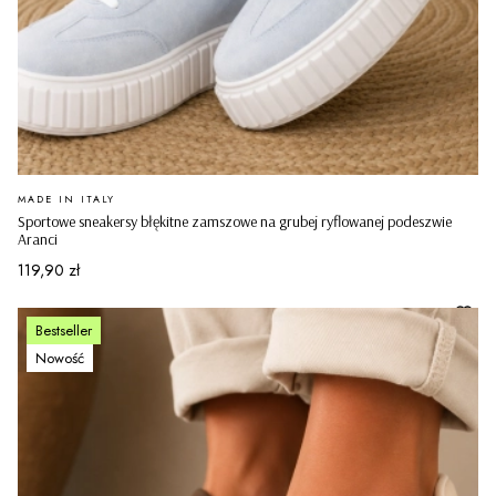
PRODUCENT
MADE IN ITALY
Sportowe sneakersy błękitne zamszowe na grubej ryflowanej podeszwie
Aranci
Cena
119,90 zł
Bestseller
Nowość