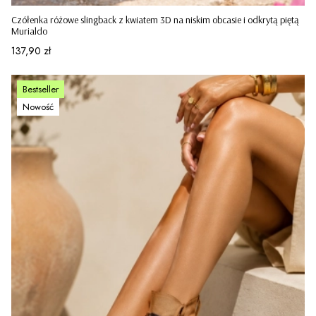
Czółenka różowe slingback z kwiatem 3D na niskim obcasie i odkrytą piętą
Murialdo
Cena
137,90 zł
Bestseller
Nowość