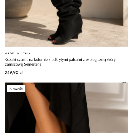
PRODUCENT
MADE IN ITALY
Kozaki czarne na koturnie z odkrytymi palcami z ekologicznej skóry
zamszowej Semestene
Cena
249,90 zł
Nowość