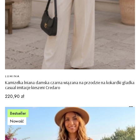
PRODUCENT
LUMINA
Kamizelka lniana damska czarna wiązana na przodzie na kokardki gładka
casual imitacje kieszeni Credaro
Cena
220,90 zł
Bestseller
Nowość