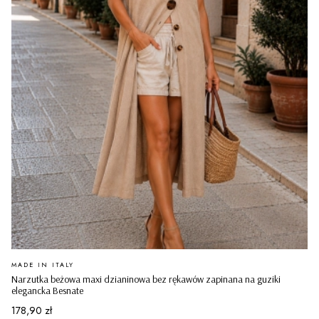
PRODUCENT
MADE IN ITALY
Narzutka beżowa maxi dzianinowa bez rękawów zapinana na guziki
elegancka Besnate
Cena
178,90 zł