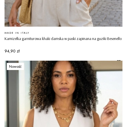
PRODUCENT
MADE IN ITALY
Kamizelka garniturowa khaki damska w paski zapinana na guziki Besenello
Cena
94,90 zł
Nowość