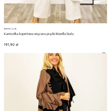
PRODUCENT
MANILLA
Kamizelka kopertowa wiązana prążki Manilla biała
Cena
191,90 zł