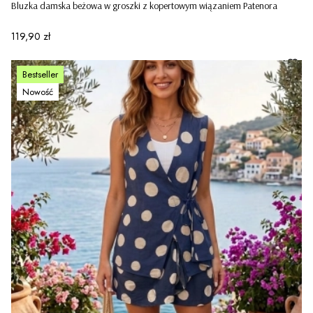
Bluzka damska beżowa w groszki z kopertowym wiązaniem Patenora
Cena
119,90 zł
Bestseller
Nowość