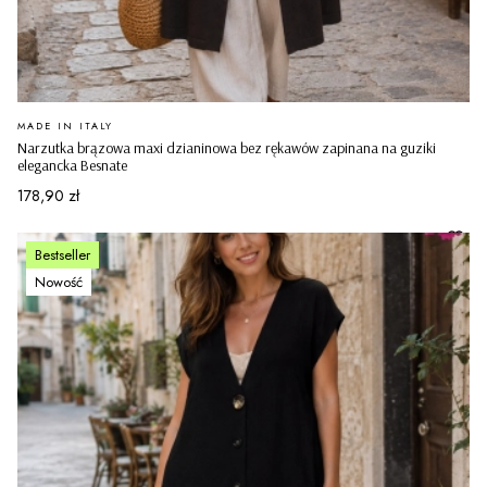
PRODUCENT
MADE IN ITALY
Narzutka brązowa maxi dzianinowa bez rękawów zapinana na guziki
elegancka Besnate
Cena
178,90 zł
Bestseller
Nowość