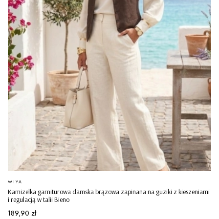
PRODUCENT
WIYA
Kamizelka garniturowa damska brązowa zapinana na guziki z kieszeniami
i regulacją w talii Bieno
Cena
189,90 zł