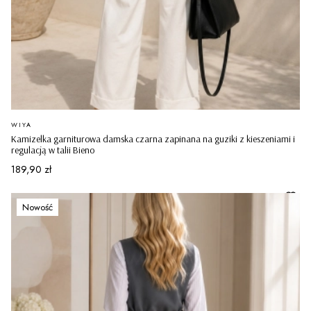
PRODUCENT
WIYA
Kamizelka garniturowa damska czarna zapinana na guziki z kieszeniami i
regulacją w talii Bieno
Cena
189,90 zł
Nowość