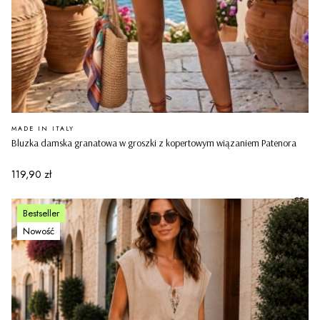
PRODUCENT
MADE IN ITALY
Bluzka damska granatowa w groszki z kopertowym wiązaniem Patenora
Cena
119,90 zł
Bestseller
Nowość