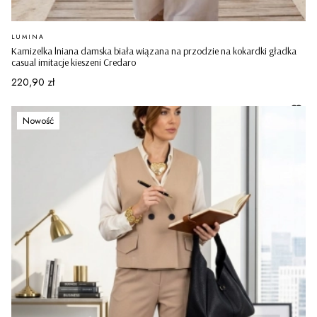
PRODUCENT
LUMINA
Kamizelka lniana damska biała wiązana na przodzie na kokardki gładka
casual imitacje kieszeni Credaro
Cena
220,90 zł
Nowość