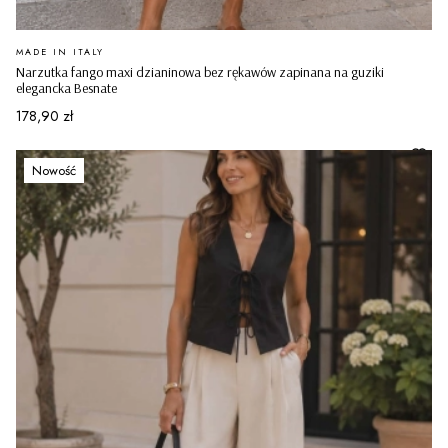
PRODUCENT
MADE IN ITALY
Narzutka fango maxi dzianinowa bez rękawów zapinana na guziki
elegancka Besnate
Cena
178,90 zł
Nowość