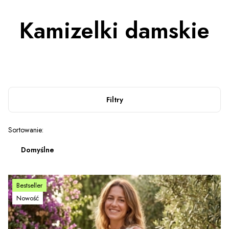
Kamizelki damskie
Filtry
Lista produktów
Sortowanie:
Domyślne
Bestseller
Nowość