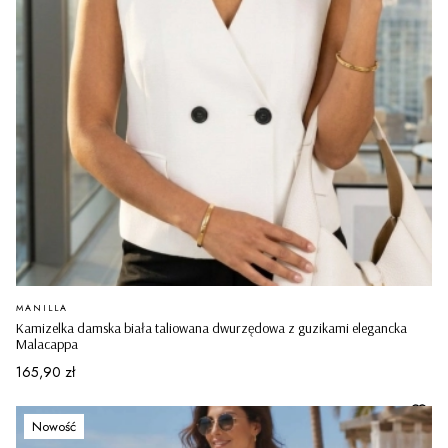
PRODUCENT
MANILLA
Kamizelka damska biała taliowana dwurzędowa z guzikami elegancka
Malacappa
Cena
165,90 zł
Nowość