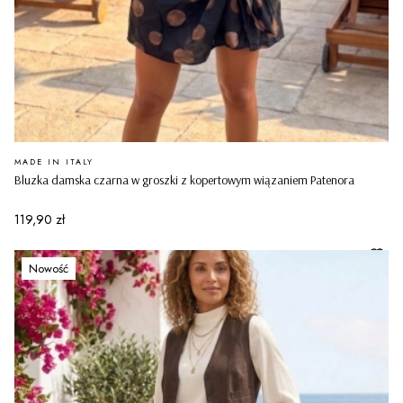
PRODUCENT
MADE IN ITALY
Bluzka damska czarna w groszki z kopertowym wiązaniem Patenora
Cena
119,90 zł
Nowość