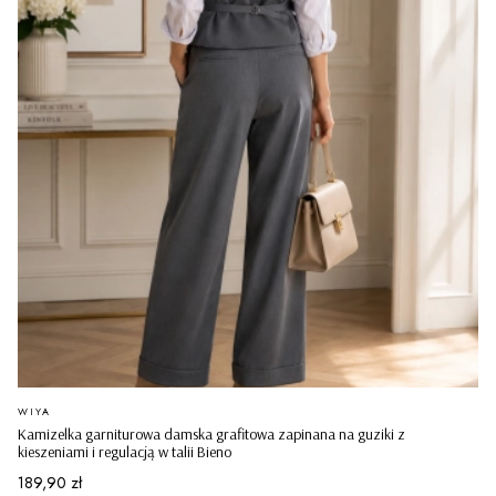
PRODUCENT
WIYA
Kamizelka garniturowa damska grafitowa zapinana na guziki z
kieszeniami i regulacją w talii Bieno
Cena
189,90 zł