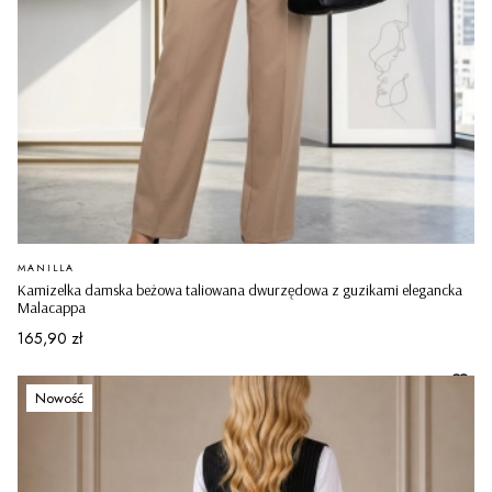
PRODUCENT
MANILLA
Kamizelka damska beżowa taliowana dwurzędowa z guzikami elegancka
Malacappa
Cena
165,90 zł
Nowość