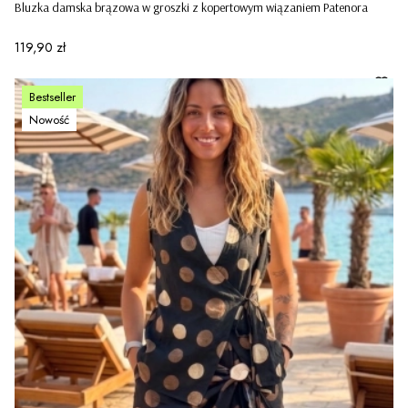
Bluzka damska brązowa w groszki z kopertowym wiązaniem Patenora
Cena
119,90 zł
Bestseller
Nowość