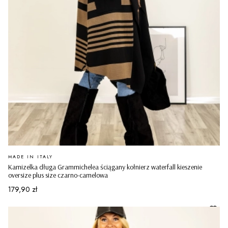
PRODUCENT
MADE IN ITALY
Kamizelka długa Grammichelea ściągany kołnierz waterfall kieszenie
oversize plus size czarno-camelowa
Cena
179,90 zł