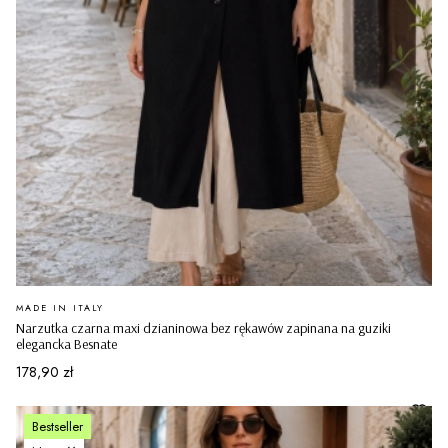
PRODUCENT
MADE IN ITALY
Narzutka czarna maxi dzianinowa bez rękawów zapinana na guziki
elegancka Besnate
Cena
178,90 zł
Bestseller