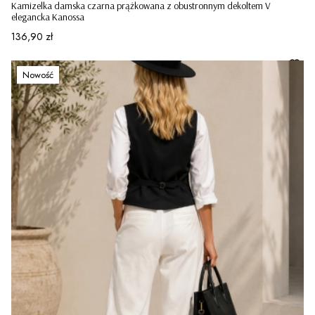
Kamizelka damska czarna prążkowana z obustronnym dekoltem V
elegancka Kanossa
Cena
136,90 zł
Nowość