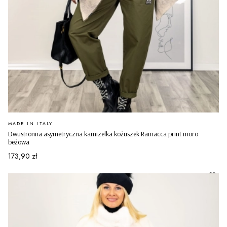
PRODUCENT
MADE IN ITALY
Dwustronna asymetryczna kamizelka kożuszek Ramacca print moro
beżowa
Cena
173,90 zł