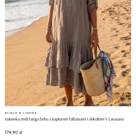
PRODUCENT
ACQUA & LIMONE
Sukienka midi fango boho z kapturem falbanami i dekoltem V Lavaiano
Cena
179,90 zł