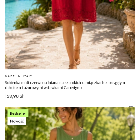
PRODUCENT
MADE IN ITALY
Sukienka midi czerwona lniana na szerokich ramiączkach z okrągłym
dekoltem i ażurowymi wstawkami Carovigno
Cena
158,90 zł
Bestseller
Nowość