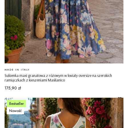
PRODUCENT
MADE IN ITALY
Sukienka maxi granatowa z różowym w kwiaty oversize na szerokich
ramiączkach z kieszeniami Maslianico
Cena
175,90 zł
Bestseller
Nowość