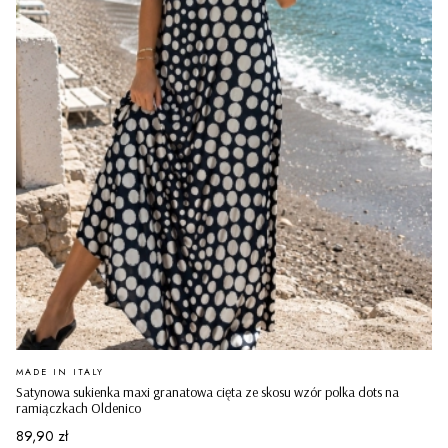
PRODUCENT
MADE IN ITALY
Satynowa sukienka maxi granatowa cięta ze skosu wzór polka dots na
ramiączkach Oldenico
Cena
89,90 zł