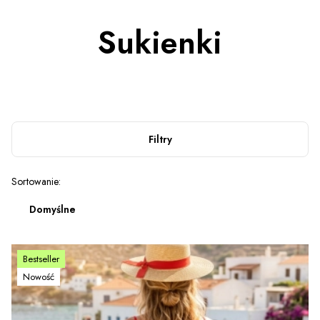
Sukienki
Filtry
Lista produktów
Sortowanie:
Domyślne
Bestseller
Nowość