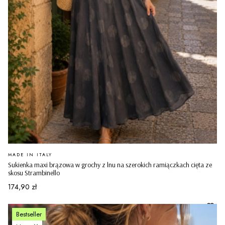
PRODUCENT
MADE IN ITALY
Sukienka maxi brązowa w grochy z lnu na szerokich ramiączkach cięta ze
skosu Strambinello
Cena
174,90 zł
Bestseller