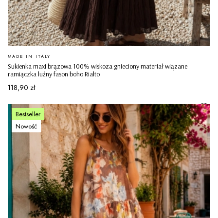
PRODUCENT
MADE IN ITALY
Sukienka maxi brązowa 100% wiskoza gnieciony materiał wiązane
ramiączka luźny fason boho Rialto
Cena
118,90 zł
Bestseller
Nowość