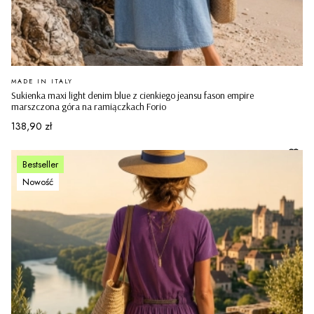
PRODUCENT
MADE IN ITALY
Sukienka maxi light denim blue z cienkiego jeansu fason empire
marszczona góra na ramiączkach Forio
Cena
138,90 zł
Bestseller
Nowość