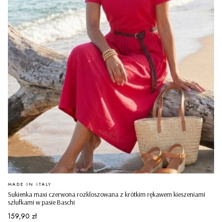
PRODUCENT
MADE IN ITALY
Sukienka maxi czerwona rozkloszowana z krótkim rękawem kieszeniami
szlufkami w pasie Baschi
Cena
159,90 zł