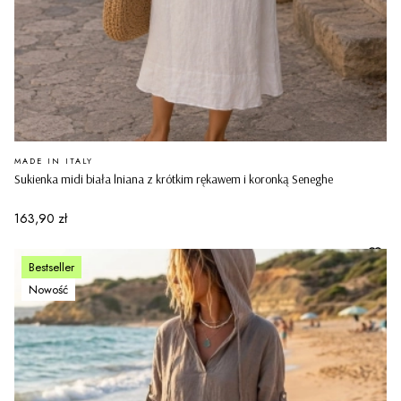
PRODUCENT
MADE IN ITALY
Sukienka midi biała lniana z krótkim rękawem i koronką Seneghe
Cena
163,90 zł
Bestseller
Nowość