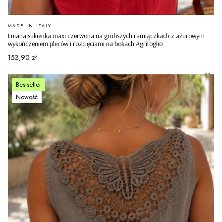
PRODUCENT
MADE IN ITALY
Lniana sukienka maxi czerwona na grubszych ramiączkach z ażurowym
wykończeniem pleców i rozcięciami na bokach Agrifoglio
Cena
153,90 zł
Bestseller
Nowość