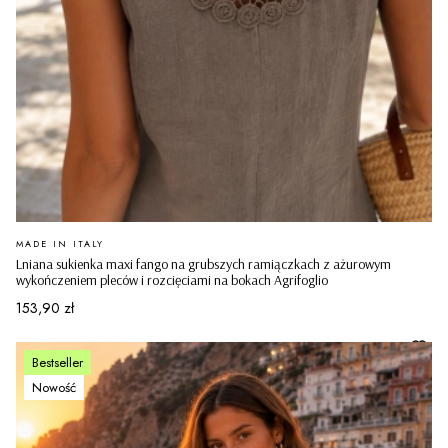
PRODUCENT
MADE IN ITALY
Lniana sukienka maxi fango na grubszych ramiączkach z ażurowym
wykończeniem pleców i rozcięciami na bokach Agrifoglio
Cena
153,90 zł
Bestseller
Nowość