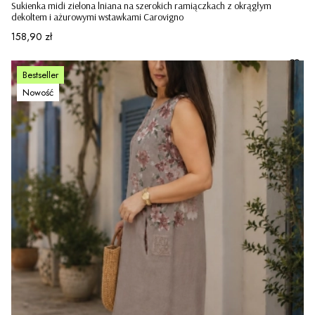
Sukienka midi zielona lniana na szerokich ramiączkach z okrągłym
dekoltem i ażurowymi wstawkami Carovigno
Cena
158,90 zł
Bestseller
Nowość