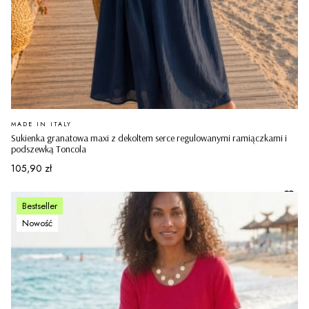
PRODUCENT
MADE IN ITALY
Sukienka granatowa maxi z dekoltem serce regulowanymi ramiączkami i
podszewką Toncola
Cena
105,90 zł
Bestseller
Nowość