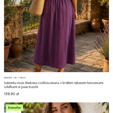
PRODUCENT
MADE IN ITALY
Sukienka maxi śliwkowa rozkloszowana z krótkim rękawem kieszeniami
szlufkami w pasie Baschi
Cena
159,90 zł
Bestseller