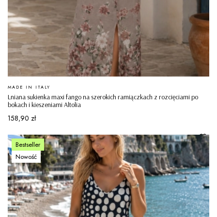
PRODUCENT
MADE IN ITALY
Lniana sukienka maxi fango na szerokich ramiączkach z rozcięciami po
bokach i kieszeniami Altolia
Cena
158,90 zł
Bestseller
Nowość