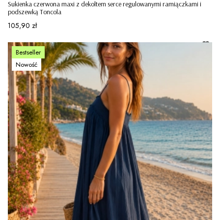
Sukienka czerwona maxi z dekoltem serce regulowanymi ramiączkami i
podszewką Toncola
Cena
105,90 zł
Bestseller
Nowość