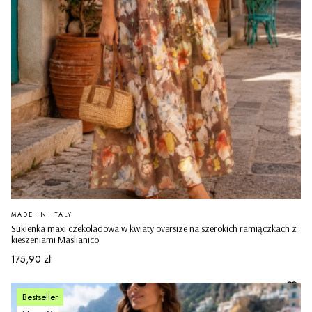
PRODUCENT
MADE IN ITALY
Sukienka maxi czekoladowa w kwiaty oversize na szerokich ramiączkach z
kieszeniami Maslianico
Cena
175,90 zł
Bestseller