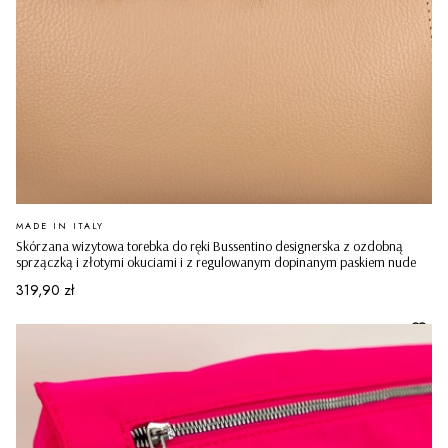
PRODUCENT
MADE IN ITALY
Skórzana wizytowa torebka do ręki Bussentino designerska z ozdobną
sprzączką i złotymi okuciami i z regulowanym dopinanym paskiem nude
Cena
319,90 zł