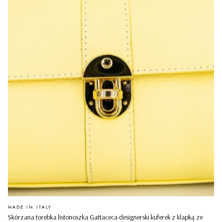
PRODUCENT
MADE IN ITALY
Skórzana torebka listonoszka Gattaceca designerski kuferek z klapką ze