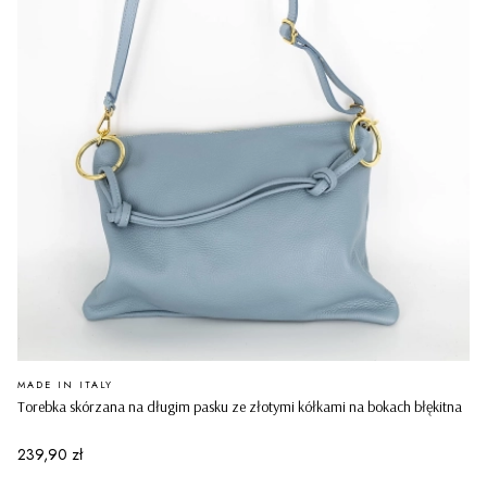
PRODUCENT
MADE IN ITALY
Torebka skórzana na długim pasku ze złotymi kółkami na bokach błękitna
Cena
239,90 zł