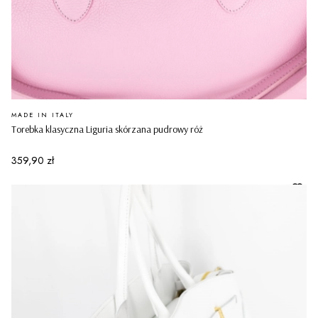
PRODUCENT
MADE IN ITALY
Torebka klasyczna Liguria skórzana pudrowy róż
Cena
359,90 zł