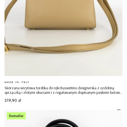
PRODUCENT
MADE IN ITALY
Skórzana wizytowa torebka do ręki Bussentino designerska z ozdobną
sprzączką i złotymi okuciami i z regulowanym dopinanym paskiem beżowa
ciemna
Cena
319,90 zł
Bestseller