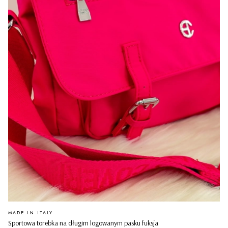
PRODUCENT
MADE IN ITALY
Sportowa torebka na długim logowanym pasku fuksja