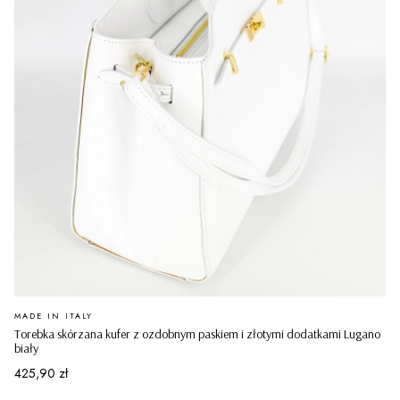
PRODUCENT
MADE IN ITALY
Torebka skórzana kufer z ozdobnym paskiem i złotymi dodatkami Lugano
biały
Cena
425,90 zł