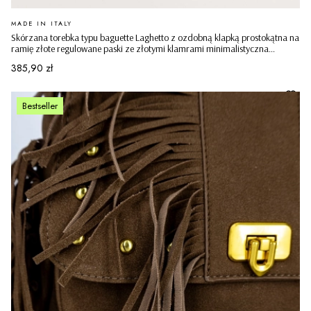
PRODUCENT
MADE IN ITALY
Skórzana torebka typu baguette Laghetto z ozdobną klapką prostokątna na
ramię złote regulowane paski ze złotymi klamrami minimalistyczna
casualowa pudrowy róż
Cena
385,90 zł
Bestseller