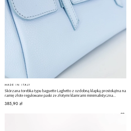
PRODUCENT
MADE IN ITALY
Skórzana torebka typu baguette Laghetto z ozdobną klapką prostokątna na
ramię złote regulowane paski ze złotymi klamrami minimalistyczna
casualowa błękitna
Cena
385,90 zł