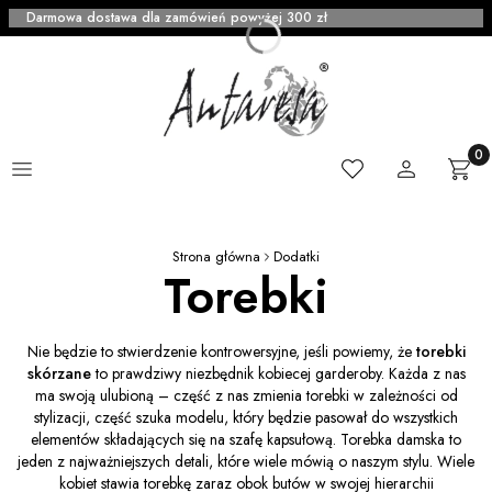
Darmowa dostawa dla zamówień powyżej 300 zł
Menu
Ulubione
Zaloguj się
Produ
Kosz
Strona główna
Dodatki
Torebki
Nie będzie to stwierdzenie kontrowersyjne, jeśli powiemy, że
torebki
skórzane
to prawdziwy niezbędnik kobiecej garderoby. Każda z nas
ma swoją ulubioną – część z nas zmienia torebki w zależności od
stylizacji, część szuka modelu, który będzie pasował do wszystkich
elementów składających się na szafę kapsułową. Torebka damska to
jeden z najważniejszych detali, które wiele mówią o naszym stylu. Wiele
kobiet stawia torebkę zaraz obok butów w swojej hierarchii