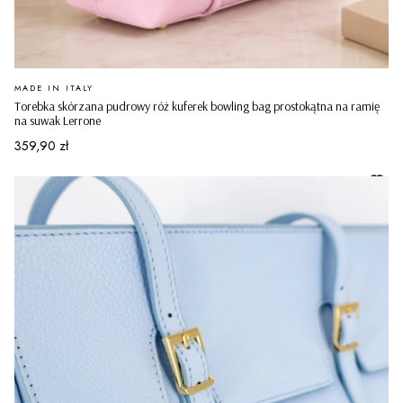
PRODUCENT
MADE IN ITALY
Torebka skórzana pudrowy róż kuferek bowling bag prostokątna na ramię
na suwak Lerrone
Cena
359,90 zł