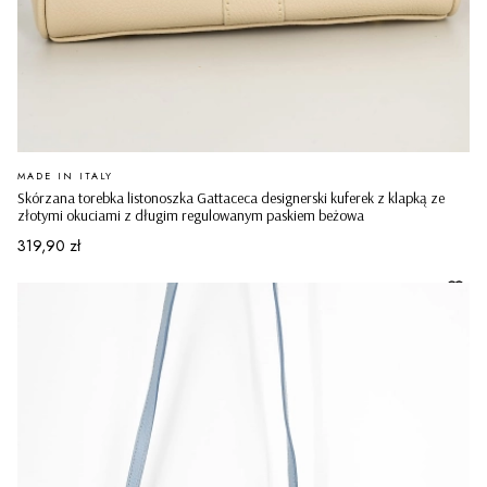
PRODUCENT
MADE IN ITALY
Skórzana torebka listonoszka Gattaceca designerski kuferek z klapką ze
złotymi okuciami z długim regulowanym paskiem beżowa
Cena
319,90 zł