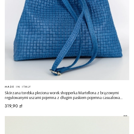
PRODUCENT
MADE IN ITALY
Skórzana torebka pleciona worek shopperka Martellona z brązowymi
regulowanymi uszami pojemna z długim paskiem pojemna casualowa
niebieska
Cena
319,90 zł