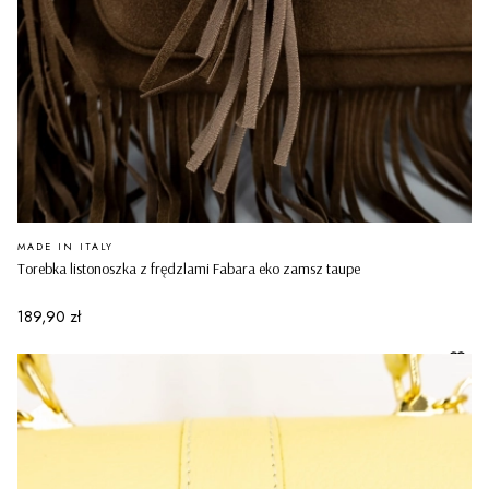
PRODUCENT
MADE IN ITALY
Torebka listonoszka z frędzlami Fabara eko zamsz taupe
Cena
189,90 zł