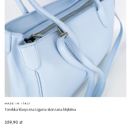
PRODUCENT
MADE IN ITALY
Torebka klasyczna Liguria skórzana błękitna
Cena
359,90 zł