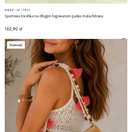
PRODUCENT
MADE IN ITALY
Sportowa torebka na długim logowanym pasku malachitowa
Cena
162,90 zł
Nowość