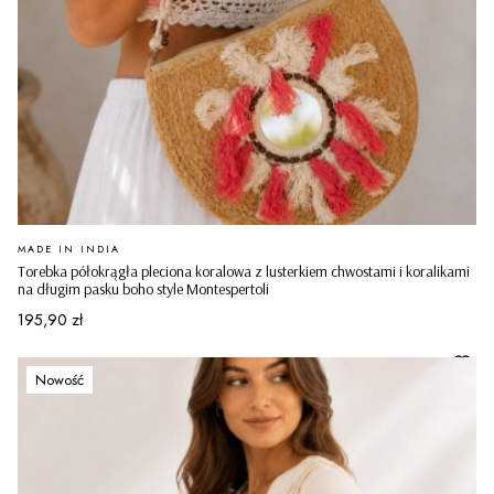
PRODUCENT
MADE IN INDIA
Torebka półokrągła pleciona koralowa z lusterkiem chwostami i koralikami
na długim pasku boho style Montespertoli
Cena
195,90 zł
Nowość