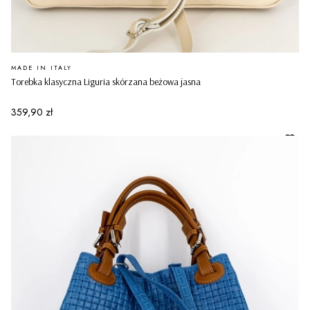
PRODUCENT
MADE IN ITALY
Torebka klasyczna Liguria skórzana beżowa jasna
Cena
359,90 zł