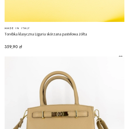
PRODUCENT
MADE IN ITALY
Torebka klasyczna Liguria skórzana pastelowa żółta
Cena
359,90 zł