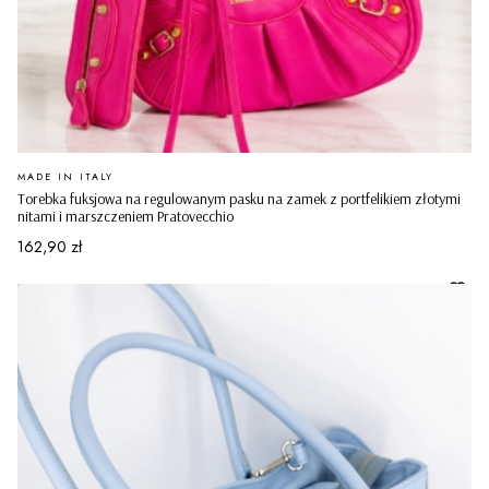
PRODUCENT
MADE IN ITALY
Torebka fuksjowa na regulowanym pasku na zamek z portfelikiem złotymi
nitami i marszczeniem Pratovecchio
Cena
162,90 zł