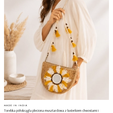
PRODUCENT
MADE IN INDIA
Torebka półokrągła pleciona musztardowa z lusterkiem chwostami i