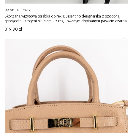
PRODUCENT
MADE IN ITALY
Skórzana wizytowa torebka do ręki Bussentino designerska z ozdobną
sprzączką i złotymi okuciami i z regulowanym dopinanym paskiem czarna
Cena
319,90 zł