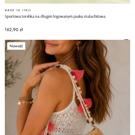
PRODUCENT
MADE IN ITALY
Sportowa torebka na długim logowanym pasku malachitowa
Cena
162,90 zł
Nowość