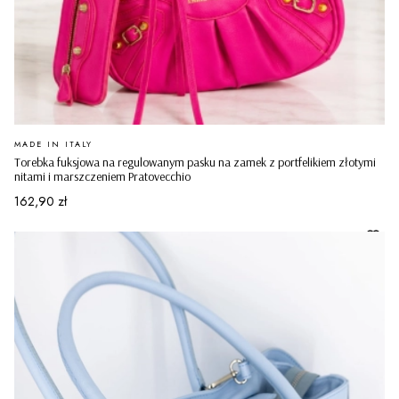
PRODUCENT
MADE IN ITALY
Torebka fuksjowa na regulowanym pasku na zamek z portfelikiem złotymi
nitami i marszczeniem Pratovecchio
Cena
162,90 zł