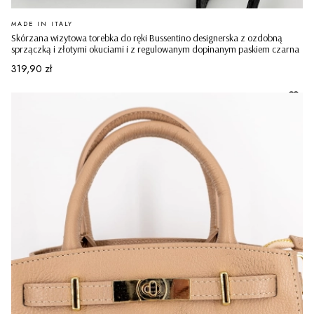
PRODUCENT
MADE IN ITALY
Skórzana wizytowa torebka do ręki Bussentino designerska z ozdobną
sprzączką i złotymi okuciami i z regulowanym dopinanym paskiem czarna
Cena
319,90 zł