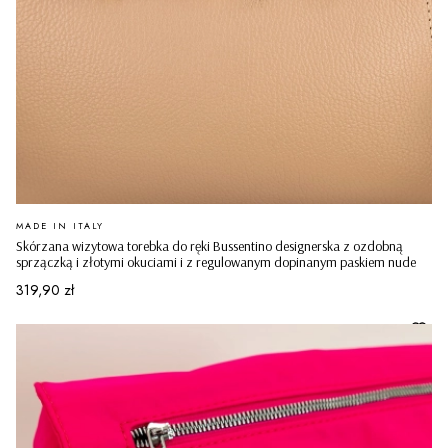
PRODUCENT
MADE IN ITALY
Skórzana wizytowa torebka do ręki Bussentino designerska z ozdobną
sprzączką i złotymi okuciami i z regulowanym dopinanym paskiem nude
Cena
319,90 zł