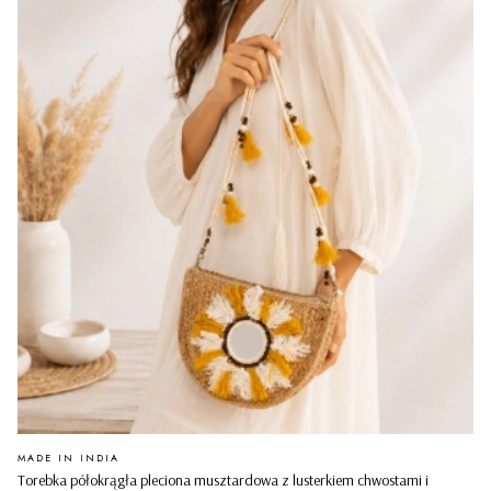
PRODUCENT
MADE IN INDIA
Torebka półokrągła pleciona musztardowa z lusterkiem chwostami i