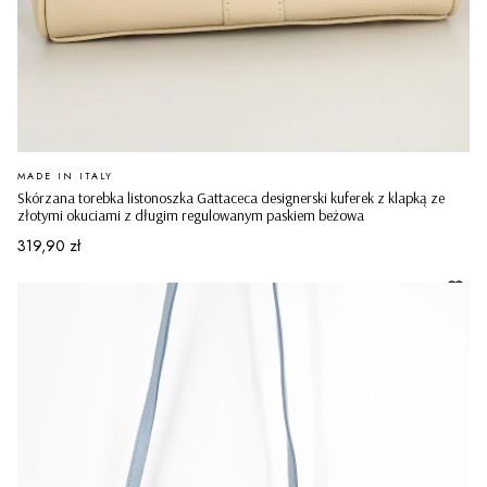
PRODUCENT
MADE IN ITALY
Skórzana torebka listonoszka Gattaceca designerski kuferek z klapką ze
złotymi okuciami z długim regulowanym paskiem beżowa
Cena
319,90 zł