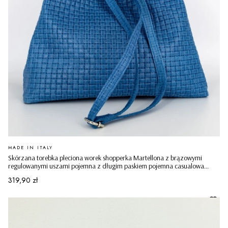
PRODUCENT
MADE IN ITALY
Skórzana torebka pleciona worek shopperka Martellona z brązowymi
regulowanymi uszami pojemna z długim paskiem pojemna casualowa
niebieska
Cena
319,90 zł