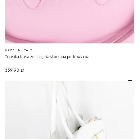
PRODUCENT
MADE IN ITALY
Torebka klasyczna Liguria skórzana pudrowy róż
Cena
359,90 zł