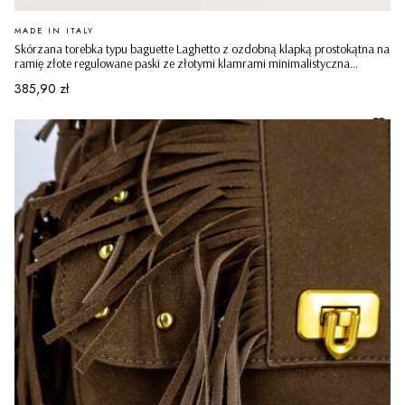
PRODUCENT
MADE IN ITALY
Skórzana torebka typu baguette Laghetto z ozdobną klapką prostokątna na
ramię złote regulowane paski ze złotymi klamrami minimalistyczna
casualowa pudrowy róż
Cena
385,90 zł