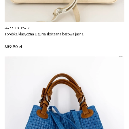
PRODUCENT
MADE IN ITALY
Torebka klasyczna Liguria skórzana beżowa jasna
Cena
359,90 zł