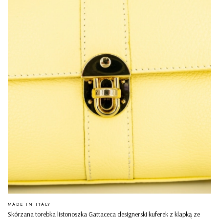
PRODUCENT
MADE IN ITALY
Skórzana torebka listonoszka Gattaceca designerski kuferek z klapką ze