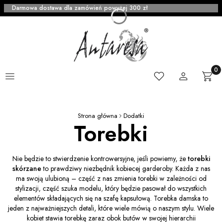
Darmowa dostawa dla zamówień powyżej 300 zł
Menu
Ulubione
Zaloguj się
Produ
Kosz
Strona główna
Dodatki
Torebki
Nie będzie to stwierdzenie kontrowersyjne, jeśli powiemy, że
torebki
skórzane
to prawdziwy niezbędnik kobiecej garderoby. Każda z nas
ma swoją ulubioną – część z nas zmienia torebki w zależności od
stylizacji, część szuka modelu, który będzie pasował do wszystkich
elementów składających się na szafę kapsułową. Torebka damska to
jeden z najważniejszych detali, które wiele mówią o naszym stylu. Wiele
kobiet stawia torebkę zaraz obok butów w swojej hierarchii