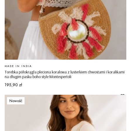
PRODUCENT
MADE IN INDIA
Torebka półokrągła pleciona koralowa z lusterkiem chwostami i koralikami
na długim pasku boho style Montespertoli
Cena
195,90 zł
Nowość