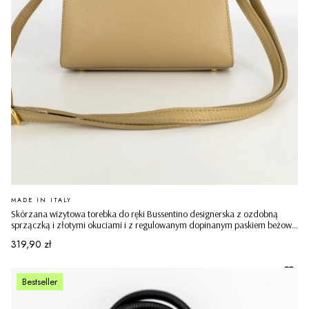
PRODUCENT
MADE IN ITALY
Skórzana wizytowa torebka do ręki Bussentino designerska z ozdobną
sprzączką i złotymi okuciami i z regulowanym dopinanym paskiem beżowa
ciemna
Cena
319,90 zł
Bestseller