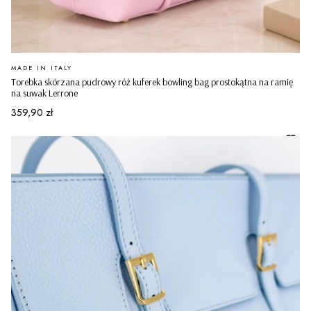
PRODUCENT
MADE IN ITALY
Torebka skórzana pudrowy róż kuferek bowling bag prostokątna na ramię
na suwak Lerrone
Cena
359,90 zł