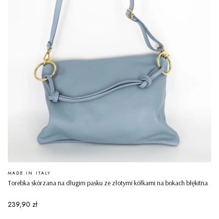
PRODUCENT
MADE IN ITALY
Torebka skórzana na długim pasku ze złotymi kółkami na bokach błękitna
Cena
239,90 zł