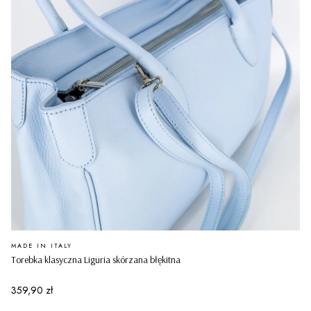
PRODUCENT
MADE IN ITALY
Torebka klasyczna Liguria skórzana błękitna
Cena
359,90 zł