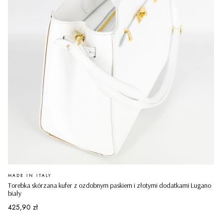
PRODUCENT
MADE IN ITALY
Torebka skórzana kufer z ozdobnym paskiem i złotymi dodatkami Lugano
biały
Cena
425,90 zł