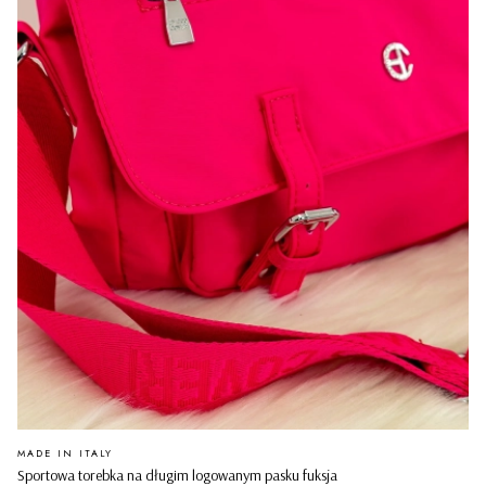
PRODUCENT
MADE IN ITALY
Sportowa torebka na długim logowanym pasku fuksja