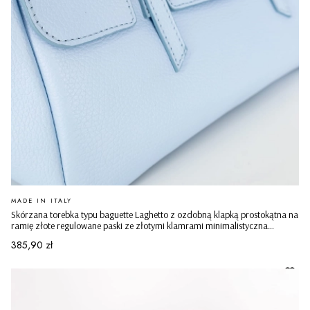
PRODUCENT
MADE IN ITALY
Skórzana torebka typu baguette Laghetto z ozdobną klapką prostokątna na
ramię złote regulowane paski ze złotymi klamrami minimalistyczna
casualowa błękitna
Cena
385,90 zł