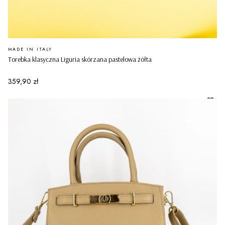
PRODUCENT
MADE IN ITALY
Torebka klasyczna Liguria skórzana pastelowa żółta
Cena
359,90 zł