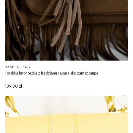
PRODUCENT
MADE IN ITALY
Torebka listonoszka z frędzlami Fabara eko zamsz taupe
Cena
189,90 zł