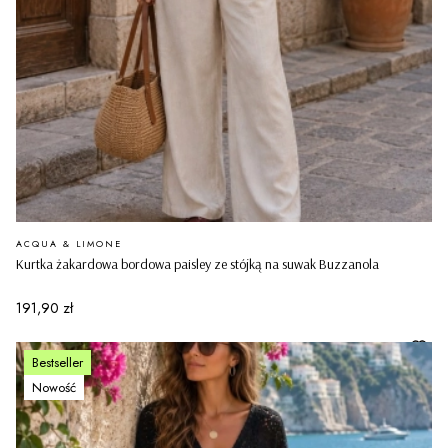
PRODUCENT
ACQUA & LIMONE
Kurtka żakardowa bordowa paisley ze stójką na suwak Buzzanola
Cena
191,90 zł
Bestseller
Nowość