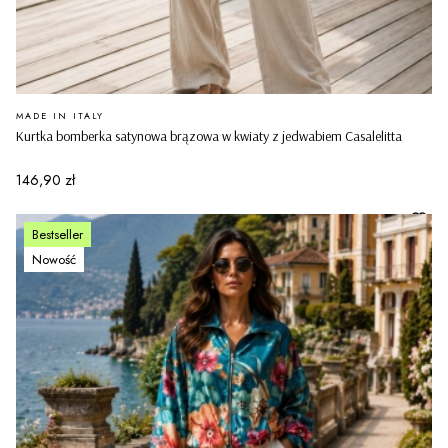
PRODUCENT
MADE IN ITALY
Kurtka bomberka satynowa brązowa w kwiaty z jedwabiem Casalelitta
Cena
146,90 zł
Bestseller
Nowość