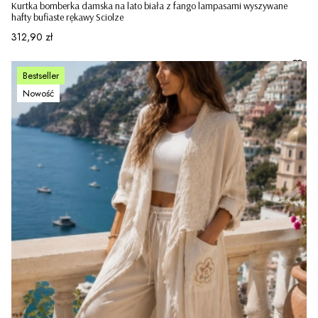
Kurtka bomberka damska na lato biała z fango lampasami wyszywane
hafty bufiaste rękawy Sciolze
Cena
312,90 zł
Bestseller
Nowość