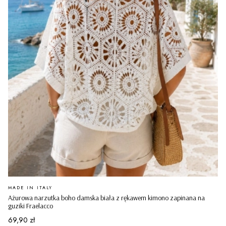
PRODUCENT
MADE IN ITALY
Ażurowa narzutka boho damska biała z rękawem kimono zapinana na
guziki Fraelacco
Cena
69,90 zł