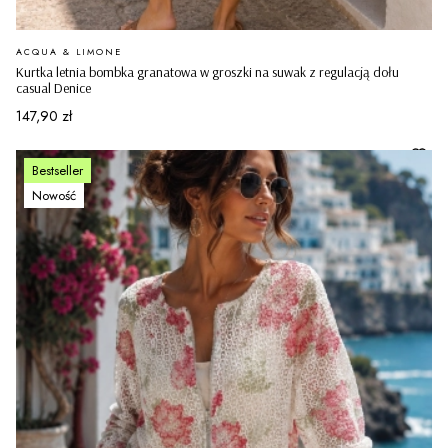
PRODUCENT
ACQUA & LIMONE
Kurtka letnia bombka granatowa w groszki na suwak z regulacją dołu
casual Denice
Cena
147,90 zł
Bestseller
Nowość