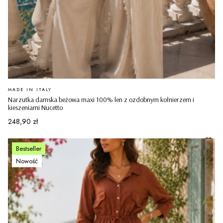
PRODUCENT
MADE IN ITALY
Narzutka damska beżowa maxi 100% len z ozdobnym kołnierzem i
kieszeniami Nucetto
Cena
248,90 zł
Bestseller
Nowość