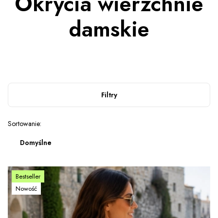
Okrycia wierzchnie
damskie
Filtry
Lista produktów
Sortowanie:
Domyślne
Bestseller
Nowość