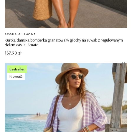
PRODUCENT
ACQUA & LIMONE
Kurtka damska bomberka granatowa w grochy na suwak z regulowanym
dołem casual Amato
Cena
137,90 zł
Bestseller
Nowość