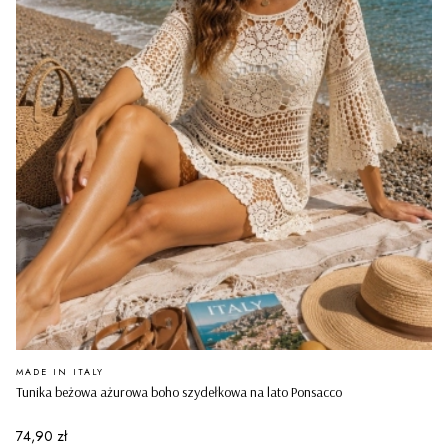
PRODUCENT
MADE IN ITALY
Tunika beżowa ażurowa boho szydełkowa na lato Ponsacco
Cena
74,90 zł