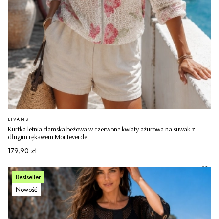
PRODUCENT
LIVANS
Kurtka letnia damska beżowa w czerwone kwiaty ażurowa na suwak z
długim rękawem Monteverde
Cena
179,90 zł
Bestseller
Nowość