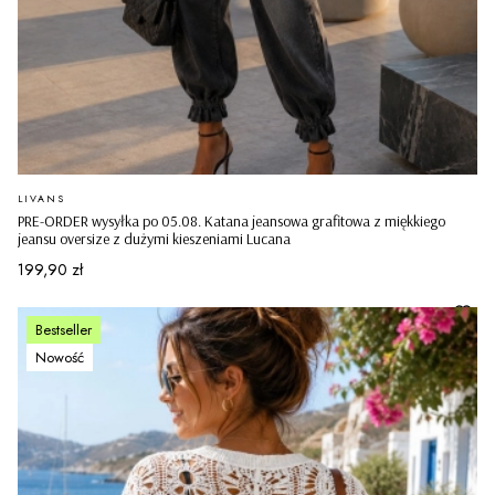
PRODUCENT
LIVANS
PRE-ORDER wysyłka po 05.08. Katana jeansowa grafitowa z miękkiego
jeansu oversize z dużymi kieszeniami Lucana
Cena
199,90 zł
Bestseller
Nowość