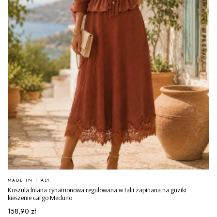
PRODUCENT
MADE IN ITALY
Koszula lniana cynamonowa regulowana w talii zapinana na guziki
kieszenie cargo Meduno
Cena
158,90 zł