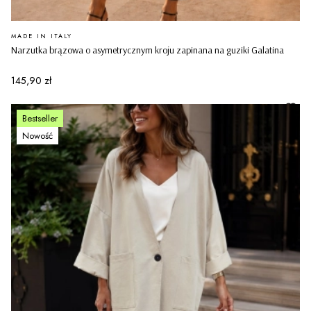
PRODUCENT
MADE IN ITALY
Narzutka brązowa o asymetrycznym kroju zapinana na guziki Galatina
Cena
145,90 zł
Bestseller
Nowość