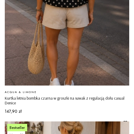
PRODUCENT
ACQUA & LIMONE
Kurtka letnia bombka czarna w groszki na suwak z regulacją dołu casual
Denice
Cena
147,90 zł
Bestseller