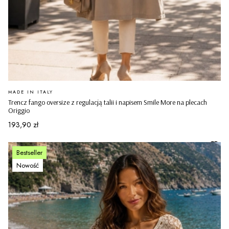
PRODUCENT
MADE IN ITALY
Trencz fango oversize z regulacją talii i napisem Smile More na plecach
Origgio
Cena
193,90 zł
Bestseller
Nowość