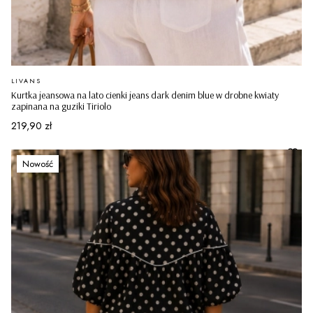
PRODUCENT
LIVANS
Kurtka jeansowa na lato cienki jeans dark denim blue w drobne kwiaty
zapinana na guziki Tiriolo
Cena
219,90 zł
Nowość