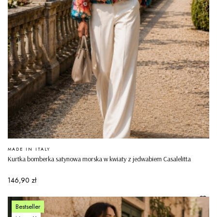
PRODUCENT
MADE IN ITALY
Kurtka bomberka satynowa morska w kwiaty z jedwabiem Casalelitta
Cena
146,90 zł
Bestseller