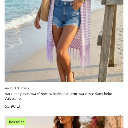
PRODUCENT
MADE IN ITALY
Narzutka pastelowa różowa w białe paski ażurowa z frędzlami boho
Valvestino
Cena
65,90 zł
Bestseller