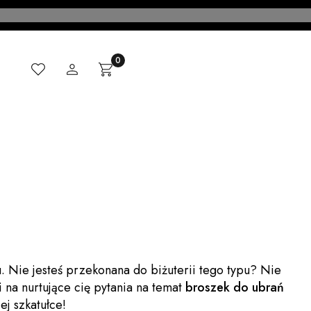
Ulubione
Zaloguj się
Produkty w koszyku: 0. Zobacz szczegóły
Koszyk
CI
MADE IN ITALY
KONTAKT
BLOG
 Nie jesteś przekonana do biżuterii tego typu? Nie
 na nurtujące cię pytania na temat
broszek do ubrań
ej szkatułce!