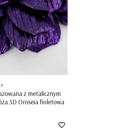
LY
eszowana z metalicznym
óża 3D Oroseia fioletowa