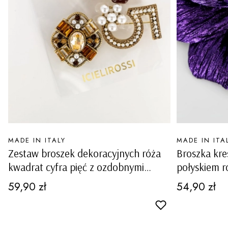
PRODUCENT
PRODUCENT
MADE IN ITALY
MADE IN ITA
Zestaw broszek dekoracyjnych róża
Broszka kr
kwadrat cyfra pięć z ozdobnymi
połyskiem r
błyszczącymi elementami Clauzettoa
Cena
Cena
59,90 zł
54,90 zł
złota