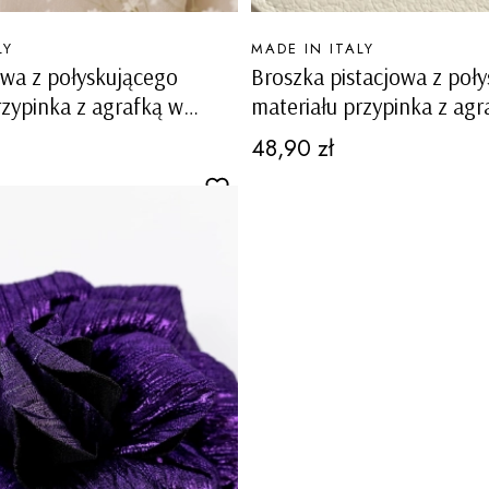
PRODUCENT
LY
MADE IN ITALY
iowa z połyskującego
Broszka pistacjowa z poł
rzypinka z agrafką w
materiału przypinka z agr
wiatka Mascalucia
kształcie kwiatka Mascalu
Cena
48,90 zł