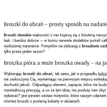
Broszki do ubrań – prosty sposób na nadanie
Broszki damskie
większości z nas kojarzą się z biżuterią nasz
łask. I bardzo dobrze – w końcu niewiele dodatków potrafi cał
wysłużonej marynarce. Pomysłów na stylizację z
broszkami oz
tylko przez jeden sezon?
Broszka pióra a może broszka owady – na j
Wybierając
broszki do ubrań
, tak samo, jak w przypadku
kolc
nie zaskoczymy Cię, wymieniając na pierwszym miejscu estetyk
dochodzi jakość. Odpadający element, zapięcie, które nie budzi
rzemieślniczą precyzją, a co za tym idzie, nie posłuży nam zby
wybierać? Jest pewien zestaw motywów, które naszym zdaniem 
również broszki z postacią kobiety w okularach.