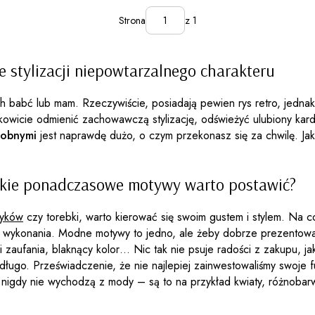
Strona
z 1
 stylizacji niepowtarzalnego charakteru
ych babć lub mam. Rzeczywiście, posiadają pewien rys retro, jedna
kowicie odmienić zachowawczą stylizację, odświeżyć ulubiony kar
dobnymi
jest naprawdę dużo, o czym przekonasz się za chwilę. Ja
akie ponadczasowe motywy warto postawić?
zyków
czy torebki, warto kierować się swoim gustem i stylem. Na 
ę wykonania. Modne motywy to jedno, ale żeby dobrze prezentowa
 zaufania, blaknący kolor… Nic tak nie psuje radości z zakupu, ja
t długo. Przeświadczenie, że nie najlepiej zainwestowaliśmy swoje
nigdy nie wychodzą z mody – są to na przykład kwiaty, różnobar