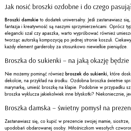
Jak nosić broszki ozdobne i do czego pasują
Broszki damskie
to dodatek uniwersalny. Jeśli zastanawiasz się
fantazja i kreatywność są naszymi sprzymierzeńcami. Oprócz typ
elegancki szal czy apaszka, warto wypróbować również umieszcze
tworząc autorską kompozycję po jednej stronie koszuli. Ciekaw
każdy element garderoby za stosunkowo niewielkie pieniądze.
Broszka do sukienki – na jaką okazję będzi
Nie możemy pominąć również
broszek do sukienki
, które dos
dekolcie, na przykład na środku. Ozdobna broszka świetnie spra
marynarkę, umieść broszkę na klapie. Podobnie w przypadku s
broszka wyklucza jakiekolwiek inne błyskotki? Niekoniecznie, j
Broszka damska – świetny pomysł na prezen
Zastanawiasz się, co kupić w prezencie swojej mamie, siostrze,
upodobań obdarowanej osoby. Miłośniczkom wesołych czworonogó