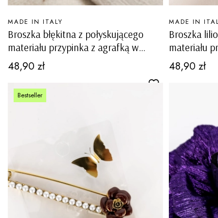
PRODUCENT
PRODUCENT
MADE IN ITALY
MADE IN ITA
Broszka błękitna z połyskującego
Broszka lil
materiału przypinka z agrafką w
materiału p
kształcie kwiatka Mascalucia
kształcie k
Cena
Cena
48,90 zł
48,90 zł
Bestseller