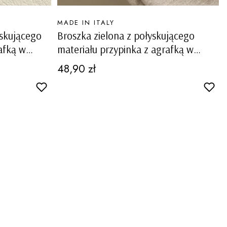
PRODUCENT
MADE IN ITALY
yskującego
Broszka zielona z połyskującego
afką w
materiału przypinka z agrafką w
cia
kształcie kwiatka Mascalucia
Cena
48,90 zł