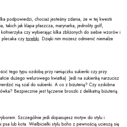
ilka podpowiedzi, chociaż jesteśmy zdania, że w tej kwestii
takich jak klapa płaszcza, marynarka, jednolity golf,
kołnierzyka czy wybierając kilka zbliżonych do siebie wzorów i
, plecaka czy
torebki
. Dzięki nim możesz odmienić niemalże
eścić tego typu ozdobę przy ramiączku sukienki czy przy
tałcie dużego welurowego kwiatka). Jeśli na sukienkę narzucisz
rdzić nią szal do sukienki. A co z biżuterią? Czy ozdobna
wka? Bezpiecznie jest łączenie broszki z delikatną biżuterią.
borem. Szczególnie jeśli dopasujesz motyw do stylu i
a lub kota. Wielbicielki stylu boho z pewnością ucieszą się