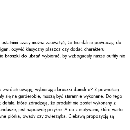
k ostatnimi czasy można zauważyć, że triumfalnie powracają do
digan, ożywić klasyczny płaszcz czy dodać charakteru
kie
broszki do ubrań
wybierać, by wzbogacały nasze outfity nie
co zwrócić uwagę, wybierając
broszki damskie
? Z pewnością
ły się na garderobie, muszą być starannie wykonane. Do tego
k detale, które zdradzają, że produkt nie został wykonany z
 fundusze, jest naprawdę przykre. A co z motywami, które warto
wne piórka, owady czy zwierzątka. Ciekawą propozycją są