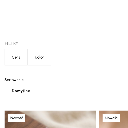
FILTRY
Cena
Kolor
Koniec filtrów
Lista produktów
Sortowanie:
Domyślne
Nowość
Nowość