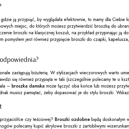
?
, gdzie ją przypiąć, by wyglądała efektownie, to mamy dla Ciebie k
owych miejsc, do których możesz przytwierdzić broszkę do ubrania, 
nie broszki na klasycznej koszuli, na przykład przypinając ją do 
ym pomysłem jest również przypięcie broszki do czapki, kapelusza
e odpowiednia?
konale zastępują biżuterię. W stylizacjach wieczorowych warto umi
wdzi się również przypięta w talii (szczególnie polecamy te o ksz
zala –
broszka damska
może łączyć oba końce lub możesz przytwie
ednak musisz pamiętać, żeby dopasować je do stylu broszki. Wskazó
t
 przyjaciółce czy teściowej?
Broszki ozdobne
będą doskonałym wy
w polecamy kupić akrylowe broszki z żartobliwymi wizerunkami ps