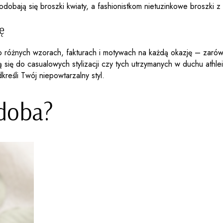
odobają się broszki kwiaty, a fashionistkom nietuzinkowe broszki z
ę
óżnych wzorach, fakturach i motywach na każdą okazję – zarówno t
ą się do casualowych stylizacji czy tych utrzymanych w duchu athle
eśli Twój niepowtarzalny styl.
odoba?