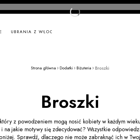
E
UBRANIA Z WŁOCH
UBRANIA LNIANE
NOWOŚ
Strona główna
Dodatki
Biżuteria
Broszki
Broszki
 który z powodzeniem mogą nosić kobiety w każdym wieku.
a i na jakie motywy się zdecydować? Wszystkie odpowiedzi
oniżej. Sprawdź, dlaczego nie może zabraknąć ich w Twoj