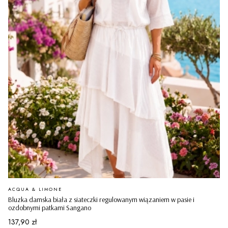
PRODUCENT
ACQUA & LIMONE
Bluzka damska biała z siateczki regulowanym wiązaniem w pasie i
ozdobnymi patkami Sangano
Cena
137,90 zł