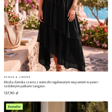
PRODUCENT
ACQUA & LIMONE
Bluzka damska czarna z siateczki regulowanym wiązaniem w pasie i
ozdobnymi patkami Sangano
Cena
137,90 zł
Bestseller