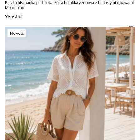
Bluzka hiszpanka pastelowa żółta bombka ażurowa z bufiastymi rękawami
Monrupino
Cena
99,90 zł
Nowość