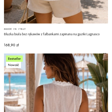
PRODUCENT
MADE IN ITALY
Bluzka biała bez rękawów z falbankami zapinana na guziki Lagnasco
Cena
168,90 zł
Bestseller
Nowość