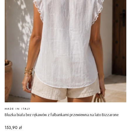
PRODUCENT
MADE IN ITALY
Bluzka biała bez rękawów z falbankami przewiewna na lato Bizzarone
Cena
153,90 zł