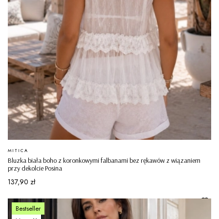
PRODUCENT
MITICA
Bluzka biała boho z koronkowymi falbanami bez rękawów z wiązaniem
przy dekolcie Posina
Cena
137,90 zł
Bestseller