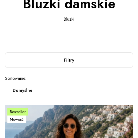
Bluzki damskie
Bluzki
Filtry
Lista produktów
Sortowanie:
Domyślne
Bestseller
Nowość