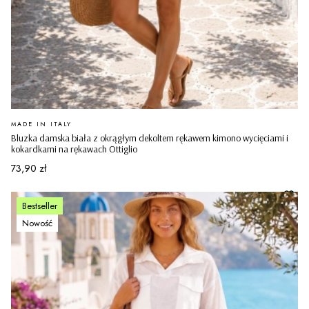
PRODUCENT
MADE IN ITALY
Bluzka damska biała z okrągłym dekoltem rękawem kimono wycięciami i
kokardkami na rękawach Ottiglio
Cena
73,90 zł
Bestseller
Nowość