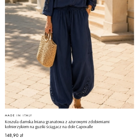
PRODUCENT
MADE IN ITALY
Koszula damska lniana granatowa z ażurowymi zdobieniami
kołnierzykiem na guziki ściągacz na dole Capovalle
Cena
148,90 zł