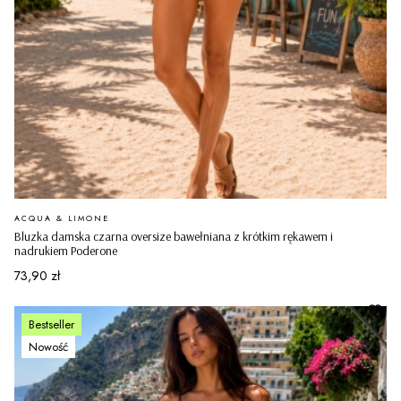
PRODUCENT
ACQUA & LIMONE
Bluzka damska czarna oversize bawełniana z krótkim rękawem i
nadrukiem Poderone
Cena
73,90 zł
Bestseller
Nowość