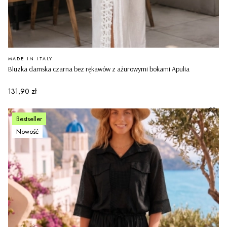
PRODUCENT
MADE IN ITALY
Bluzka damska czarna bez rękawów z ażurowymi bokami Apulia
Cena
131,90 zł
Bestseller
Nowość