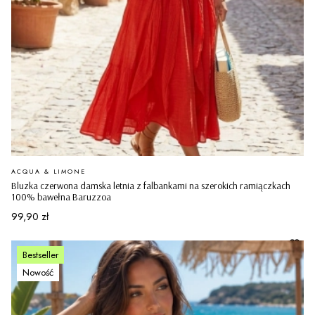
PRODUCENT
ACQUA & LIMONE
Bluzka czerwona damska letnia z falbankami na szerokich ramiączkach
100% bawełna Baruzzoa
Cena
99,90 zł
Bestseller
Nowość