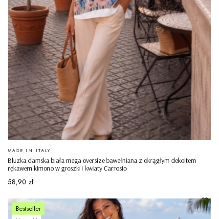
PRODUCENT
MADE IN ITALY
Bluzka damska biała mega oversize bawełniana z okrągłym dekoltem
rękawem kimono w groszki i kwiaty Carrosio
Cena
58,90 zł
Bestseller