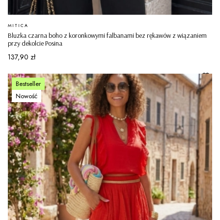
PRODUCENT
MITICA
Bluzka czarna boho z koronkowymi falbanami bez rękawów z wiązaniem
przy dekolcie Posina
Cena
137,90 zł
Bestseller
Nowość