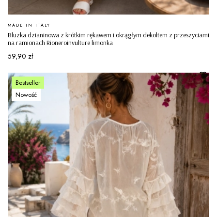
PRODUCENT
MADE IN ITALY
Bluzka dzianinowa z krótkim rękawem i okrągłym dekoltem z przeszyciami
na ramionach Rioneroinvulture limonka
Cena
59,90 zł
Bestseller
Nowość