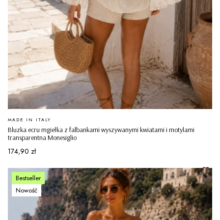
PRODUCENT
MADE IN ITALY
Bluzka ecru mgiełka z falbankami wyszywanymi kwiatami i motylami
transparentna Monesiglio
Cena
174,90 zł
Bestseller
Nowość