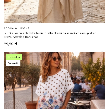
PRODUCENT
ACQUA & LIMONE
Bluzka beżowa damska letnia z falbankami na szerokich ramiączkach
100% bawełna Baruzzoa
Cena
99,90 zł
Bestseller
Nowość