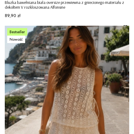
Bluzka bawełniana biała oversize przewiewna z gniecionego materiału z
dekoltem V rozkloszowana Alfonsine
Cena
89,90 zł
Bestseller
Nowość