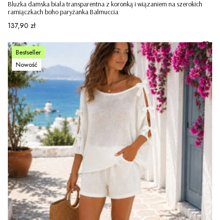
Bluzka damska biała transparentna z koronką i wiązaniem na szerokich
ramiączkach boho paryżanka Balmuccia
Cena
137,90 zł
Bestseller
Nowość