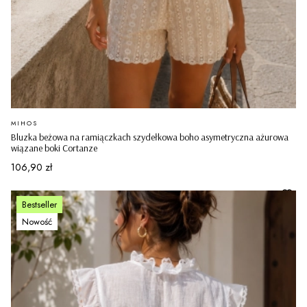
PRODUCENT
MIHOS
Bluzka beżowa na ramiączkach szydełkowa boho asymetryczna ażurowa
wiązane boki Cortanze
Cena
106,90 zł
Bestseller
Nowość