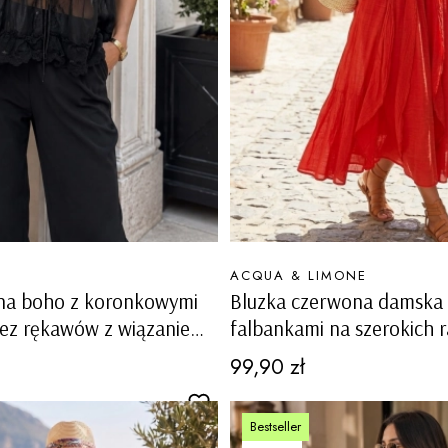
PRODUCENT
ACQUA & LIMONE
rna boho z koronkowymi
Bluzka czerwona damska l
bez rękawów z wiązaniem
falbankami na szerokich 
ie Posina
100% bawełna Baruzzoa
Cena
99,90 zł
Bestseller