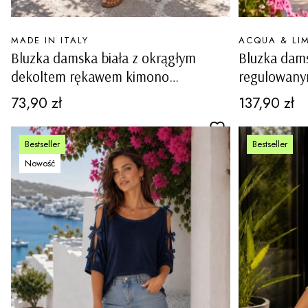
PRODUCENT
PRODUCENT
MADE IN ITALY
ACQUA & LI
Bluzka damska biała z okrągłym
Bluzka dams
dekoltem rękawem kimono
regulowanym
wycięciami i kokardkami na rękawach
ozdobnymi 
Cena
Cena
73,90 zł
137,90 zł
Ottiglio
Bestseller
Bestseller
Nowość