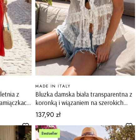
PRODUCENT
MADE IN ITALY
etnia z
Bluzka damska biała transparentna z
ramiączkach
koronką i wiązaniem na szerokich
ramiączkach boho paryżanka
Cena
137,90 zł
Balmuccia
Bestseller