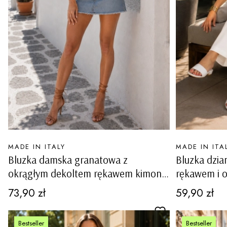
PRODUCENT
PRODUCENT
MADE IN ITALY
MADE IN ITA
Bluzka damska granatowa z
Bluzka dzia
okrągłym dekoltem rękawem kimono
rękawem i 
wycięciami i kokardkami na rękawach
przeszyciam
Cena
Cena
73,90 zł
59,90 zł
Ottiglio
Rioneroinvu
Bestseller
Bestseller