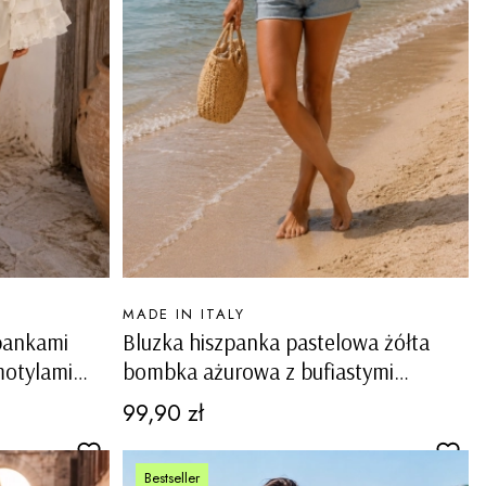
PRODUCENT
MADE IN ITALY
lbankami
Bluzka hiszpanka pastelowa żółta
motylami
bombka ażurowa z bufiastymi
rękawami Monrupino
Cena
99,90 zł
Bestseller