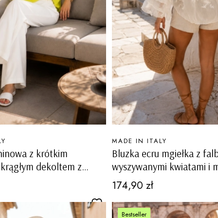
PRODUCENT
LY
MADE IN ITALY
ninowa z krótkim
Bluzka ecru mgiełka z fa
okrągłym dekoltem z
wyszywanymi kwiatami i 
i na ramionach
transparentna Monesiglio
Cena
174,90 zł
lture limonka
Bestseller