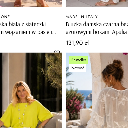
PRODUCENT
MONE
MADE IN ITALY
ka biała z siateczki
Bluzka damska czarna be
 wiązaniem w pasie i
ażurowymi bokami Apulia
patkami Sangano
Cena
131,90 zł
Bestseller
Nowość