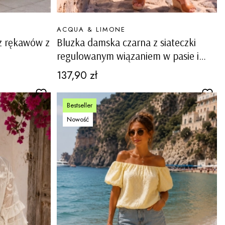
PRODUCENT
ACQUA & LIMONE
z rękawów z
Bluzka damska czarna z siateczki
regulowanym wiązaniem w pasie i
ozdobnymi patkami Sangano
Cena
137,90 zł
Bestseller
Nowość