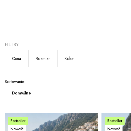
FILTRY
Cena
Rozmiar
Kolor
Koniec filtrów
Lista produktów
Sortowanie:
Domyślne
Bestseller
Bestseller
Nowość
Nowość