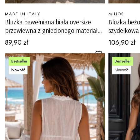
PRODUCENT
PRODUCENT
MADE IN ITALY
MIHOS
Bluzka bawełniana biała oversize
Bluzka beż
przewiewna z gniecionego materiału
szydełkowa
z dekoltem V rozkloszowana
ażurowa wi
Cena
Cena
89,90 zł
106,90 zł
Alfonsine
Bestseller
Bestseller
Nowość
Nowość