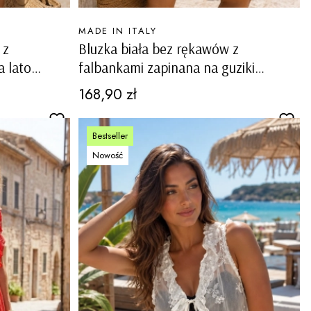
PRODUCENT
MADE IN ITALY
 z
Bluzka biała bez rękawów z
 lato
falbankami zapinana na guziki
Lagnasco
Cena
168,90 zł
Bestseller
Nowość