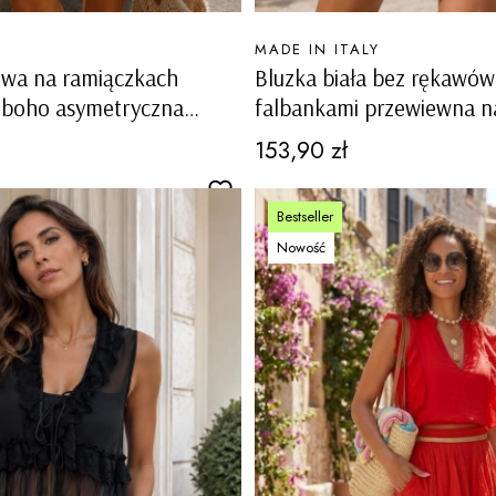
PRODUCENT
MADE IN ITALY
owa na ramiączkach
Bluzka biała bez rękawów
 boho asymetryczna
falbankami przewiewna na
ązane boki Cortanze
Bizzarone
Cena
153,90 zł
Bestseller
Nowość