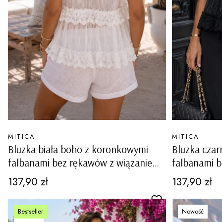
PRODUCENT
PRODUCENT
MITICA
MITICA
Bluzka biała boho z koronkowymi
Bluzka cza
falbanami bez rękawów z wiązaniem
falbanami 
przy dekolcie Posina
przy dekolc
Cena
Cena
137,90 zł
137,90 zł
Bestseller
Nowość