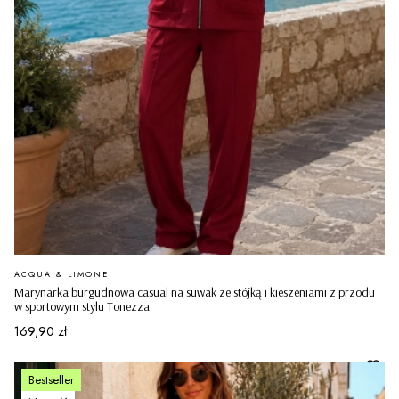
PRODUCENT
ACQUA & LIMONE
Marynarka burgudnowa casual na suwak ze stójką i kieszeniami z przodu
w sportowym stylu Tonezza
Cena
169,90 zł
Bestseller