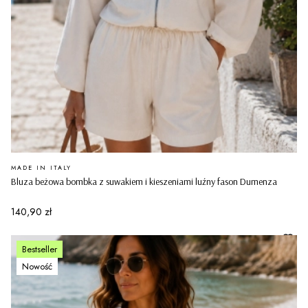
PRODUCENT
MADE IN ITALY
Bluza beżowa bombka z suwakiem i kieszeniami luźny fason Dumenza
Cena
140,90 zł
Bestseller
Nowość