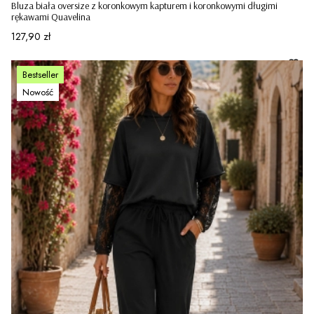
Bluza biała oversize z koronkowym kapturem i koronkowymi długimi
rękawami Quavelina
Cena
127,90 zł
Bestseller
Nowość