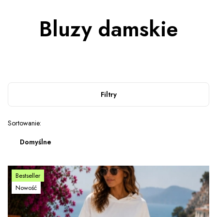
Bluzy damskie
Filtry
Lista produktów
Sortowanie:
Domyślne
Bestseller
Nowość