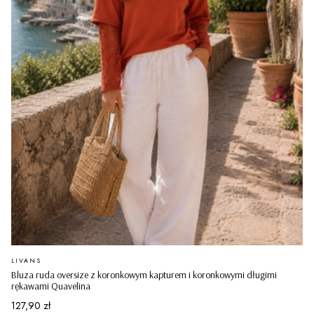
PRODUCENT
LIVANS
Bluza ruda oversize z koronkowym kapturem i koronkowymi długimi
rękawami Quavelina
Cena
127,90 zł