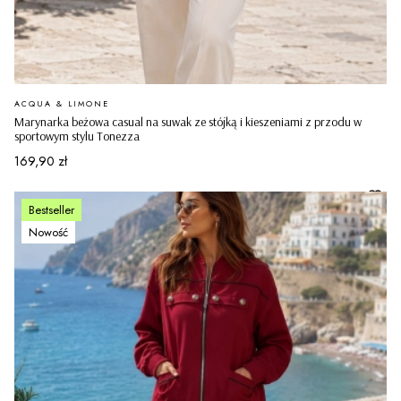
PRODUCENT
ACQUA & LIMONE
Marynarka beżowa casual na suwak ze stójką i kieszeniami z przodu w
sportowym stylu Tonezza
Cena
169,90 zł
Bestseller
Nowość