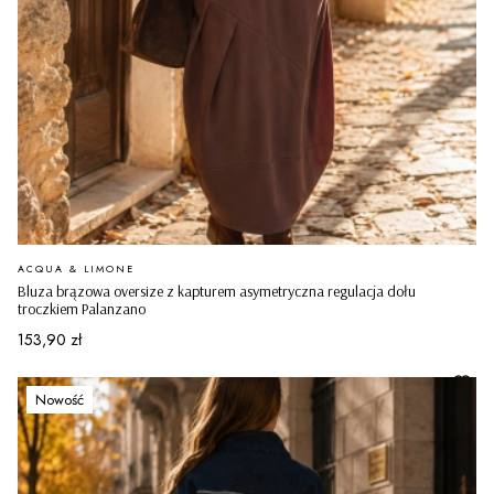
PRODUCENT
ACQUA & LIMONE
Bluza brązowa oversize z kapturem asymetryczna regulacja dołu
troczkiem Palanzano
Cena
153,90 zł
Nowość