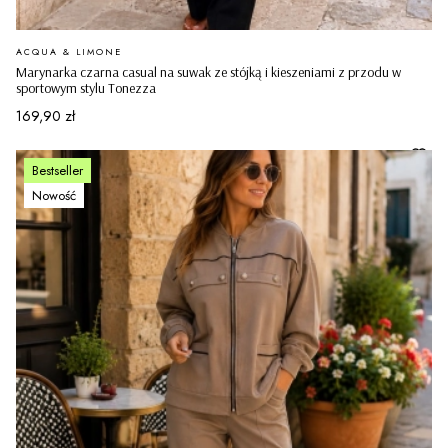
PRODUCENT
ACQUA & LIMONE
Marynarka czarna casual na suwak ze stójką i kieszeniami z przodu w
sportowym stylu Tonezza
Cena
169,90 zł
Bestseller
Nowość