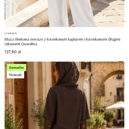
PRODUCENT
LIVANS
Bluza śliwkowa oversize z koronkowym kapturem i koronkowymi długimi
rękawami Quavelina
Cena
127,90 zł
Bestseller
Nowość