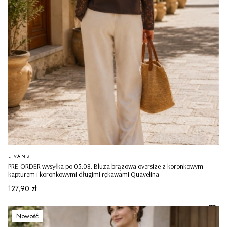
PRODUCENT
LIVANS
PRE-ORDER wysyłka po 05.08. Bluza brązowa oversize z koronkowym
kapturem i koronkowymi długimi rękawami Quavelina
Cena
127,90 zł
Nowość