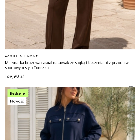
PRODUCENT
ACQUA & LIMONE
Marynarka brązowa casual na suwak ze stójką i kieszeniami z przodu w
sportowym stylu Tonezza
Cena
169,90 zł
Bestseller
Nowość