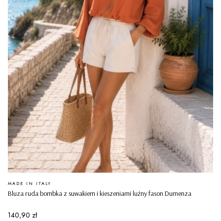
PRODUCENT
MADE IN ITALY
Bluza ruda bombka z suwakiem i kieszeniami luźny fason Dumenza
Cena
140,90 zł