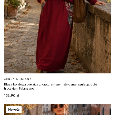
PRODUCENT
ACQUA & LIMONE
Bluza bordowa oversize z kapturem asymetryczna regulacja dołu
troczkiem Palanzano
Cena
153,90 zł
Nowość