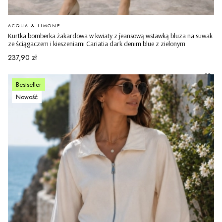
PRODUCENT
ACQUA & LIMONE
Kurtka bomberka żakardowa w kwiaty z jeansową wstawką bluza na suwak
ze ściągaczem i kieszeniami Cariatia dark denim blue z zielonym
Cena
237,90 zł
Bestseller
Nowość