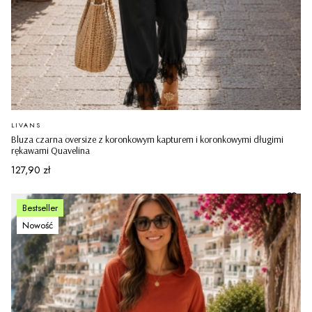
PRODUCENT
LIVANS
Bluza czarna oversize z koronkowym kapturem i koronkowymi długimi
rękawami Quavelina
Cena
127,90 zł
Bestseller
Nowość