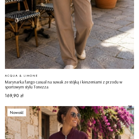
PRODUCENT
ACQUA & LIMONE
Marynarka fango casual na suwak ze stójką i kieszeniami z przodu w
sportowym stylu Tonezza
Cena
169,90 zł
Nowość