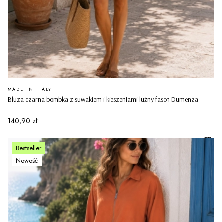
PRODUCENT
MADE IN ITALY
Bluza czarna bombka z suwakiem i kieszeniami luźny fason Dumenza
Cena
140,90 zł
Bestseller
Nowość