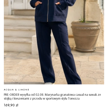
PRODUCENT
ACQUA & LIMONE
PRE-ORDER wysyłka od 02.08. Marynarka granatowa casual na suwak ze
stójką i kieszeniami z przodu w sportowym stylu Tonezza
Cena
169,90 zł