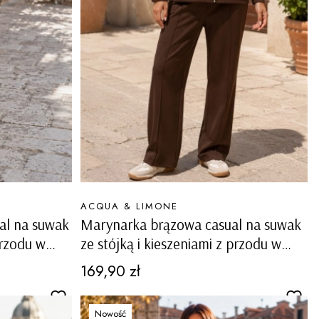
PRODUCENT
ACQUA & LIMONE
al na suwak
Marynarka brązowa casual na suwak
przodu w
ze stójką i kieszeniami z przodu w
sportowym stylu Tonezza
Cena
169,90 zł
Nowość