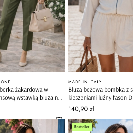
PRODUCENT
MONE
MADE IN ITALY
berka żakardowa w
Bluza beżowa bombka z s
ansową wstawką bluza na
kieszeniami luźny fason
iągaczem i kieszeniami
Cena
140,90 zł
rk denim blue z zielonym
Bestseller