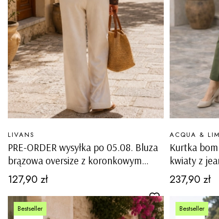
PRODUCENT
PRODUCENT
LIVANS
ACQUA & LI
PRE-ORDER wysyłka po 05.08. Bluza
Kurtka bom
brązowa oversize z koronkowym
kwiaty z je
kapturem i koronkowymi długimi
suwak ze śc
Cena
Cena
127,90 zł
237,90 zł
rękawami Quavelina
Cariatia da
Bestseller
Bestseller