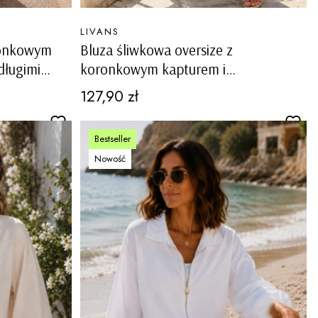
PRODUCENT
LIVANS
oronkowym
Bluza śliwkowa oversize z
długimi
koronkowym kapturem i
koronkowymi długimi rękawami
Cena
127,90 zł
Quavelina
Bestseller
Nowość