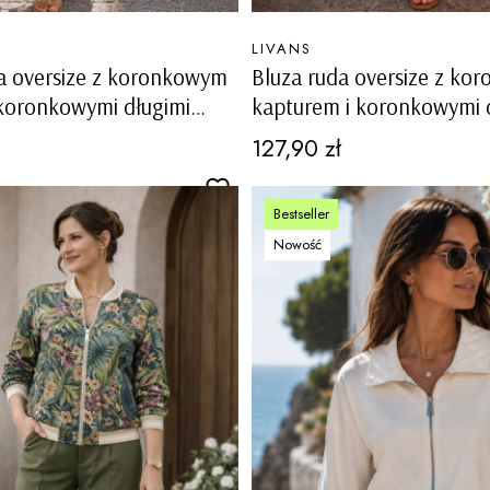
PRODUCENT
LIVANS
a oversize z koronkowym
Bluza ruda oversize z k
koronkowymi długimi
kapturem i koronkowymi 
uavelina
rękawami Quavelina
Cena
127,90 zł
Bestseller
Nowość