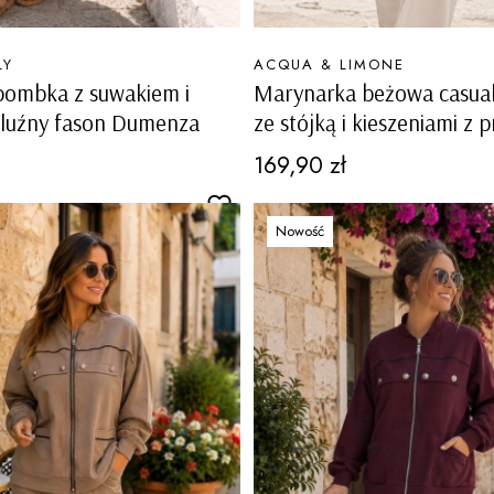
PRODUCENT
LY
ACQUA & LIMONE
bombka z suwakiem i
Marynarka beżowa casual
 luźny fason Dumenza
ze stójką i kieszeniami z 
sportowym stylu Tonezza
Cena
169,90 zł
Nowość