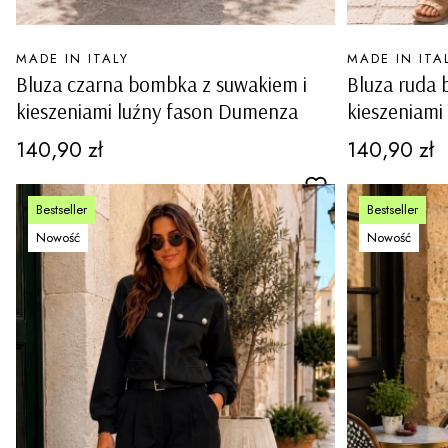
PRODUCENT
PRODUCENT
MADE IN ITALY
MADE IN ITA
Bluza czarna bombka z suwakiem i
Bluza ruda 
kieszeniami luźny fason Dumenza
kieszeniami
Cena
Cena
140,90 zł
140,90 zł
Bestseller
Bestseller
Nowość
Nowość