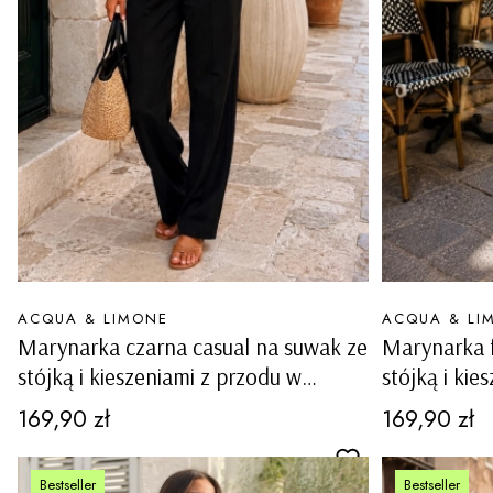
PRODUCENT
PRODUCENT
ACQUA & LIMONE
ACQUA & LI
Marynarka czarna casual na suwak ze
Marynarka f
stójką i kieszeniami z przodu w
stójką i kie
sportowym stylu Tonezza
sportowym 
Cena
Cena
169,90 zł
169,90 zł
Bestseller
Bestseller