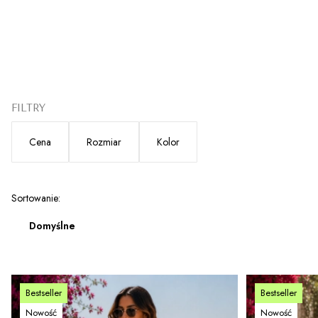
FILTRY
Cena
Rozmiar
Kolor
Koniec filtrów
Lista produktów
Sortowanie:
Domyślne
Bestseller
Bestseller
Nowość
Nowość