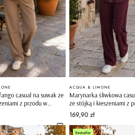
PRODUCENT
MONE
ACQUA & LIMONE
ango casual na suwak ze
Marynarka śliwkowa casu
szeniami z przodu w
ze stójką i kieszeniami z 
stylu Tonezza
sportowym stylu Tonezza
Cena
169,90 zł
Bestseller