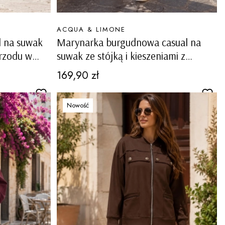
PRODUCENT
ACQUA & LIMONE
 na suwak
Marynarka burgudnowa casual na
przodu w
suwak ze stójką i kieszeniami z
przodu w sportowym stylu Tonezza
Cena
169,90 zł
Nowość