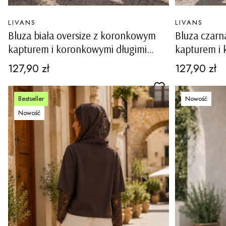
PRODUCENT
PRODUCENT
LIVANS
LIVANS
Bluza biała oversize z koronkowym
Bluza czarn
kapturem i koronkowymi długimi
kapturem i 
rękawami Quavelina
rękawami Q
Cena
Cena
127,90 zł
127,90 zł
Bestseller
Nowość
Nowość