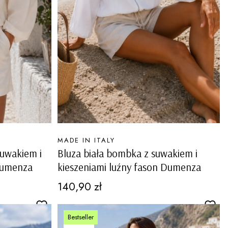
PRODUCENT
MADE IN ITALY
uwakiem i
Bluza biała bombka z suwakiem i
 Dumenza
kieszeniami luźny fason Dumenza
Cena
140,90 zł
Bestseller