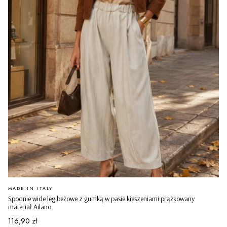
PRODUCENT
MADE IN ITALY
Spodnie wide leg beżowe z gumką w pasie kieszeniami prążkowany
materiał Ailano
Cena
116,90 zł