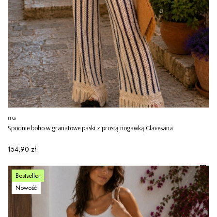
PRODUCENT
HQ
Spodnie boho w granatowe paski z prostą nogawką Clavesana
Cena
154,90 zł
Bestseller
Nowość