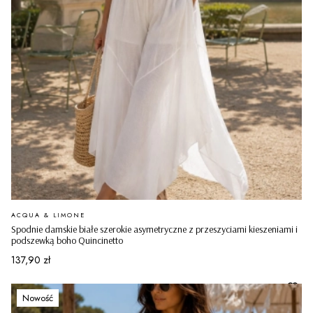
PRODUCENT
ACQUA & LIMONE
Spodnie damskie białe szerokie asymetryczne z przeszyciami kieszeniami i
podszewką boho Quincinetto
Cena
137,90 zł
Nowość