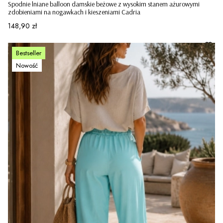
Spodnie lniane balloon damskie beżowe z wysokim stanem ażurowymi
zdobieniami na nogawkach i kieszeniami Cadria
Cena
148,90 zł
Bestseller
Nowość