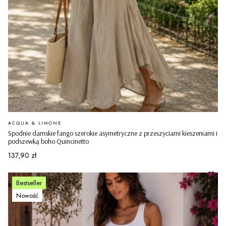
PRODUCENT
ACQUA & LIMONE
Spodnie damskie fango szerokie asymetryczne z przeszyciami kieszeniami i
podszewką boho Quincinetto
Cena
137,90 zł
Bestseller
Nowość