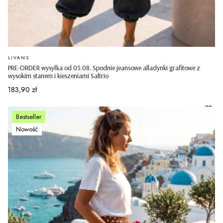
PRODUCENT
LIVANS
PRE-ORDER wysyłka od 05.08. Spodnie jeansowe alladynki grafitowe z
wysokim stanem i kieszeniami Saltrio
Cena
183,90 zł
Bestseller
Nowość