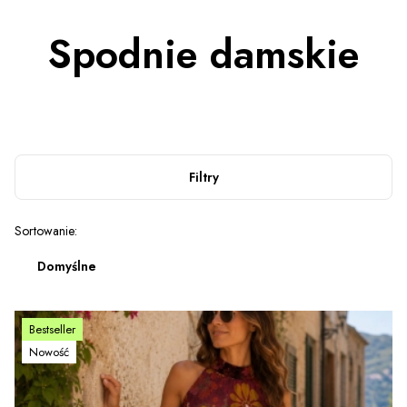
Spodnie damskie
Filtry
Lista produktów
Sortowanie:
Domyślne
Bestseller
Nowość