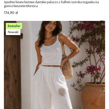
Spodnie lniane beżowe damskie palazzo z haftem szeroka nogawka na
gumce kieszenie Moresca
Cena
174,90 zł
Bestseller
Nowość