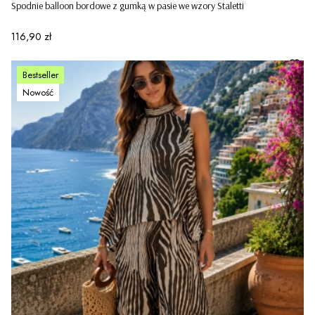
Spodnie balloon bordowe z gumką w pasie we wzory Staletti
Cena
116,90 zł
Bestseller
Nowość