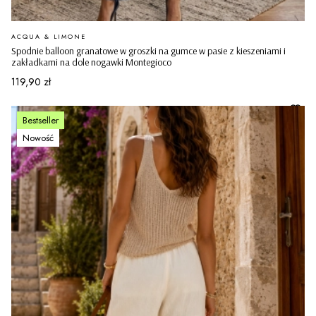
PRODUCENT
ACQUA & LIMONE
Spodnie balloon granatowe w groszki na gumce w pasie z kieszeniami i
zakładkami na dole nogawki Montegioco
Cena
119,90 zł
Bestseller
Nowość