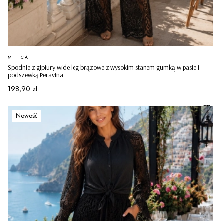
PRODUCENT
MITICA
Spodnie z gipiury wide leg brązowe z wysokim stanem gumką w pasie i
podszewką Peravina
Cena
198,90 zł
Nowość