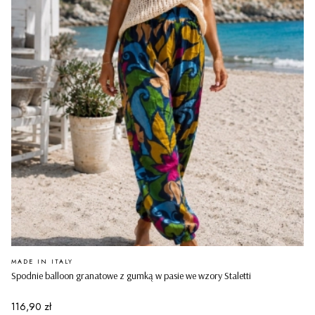
PRODUCENT
MADE IN ITALY
Spodnie balloon granatowe z gumką w pasie we wzory Staletti
Cena
116,90 zł