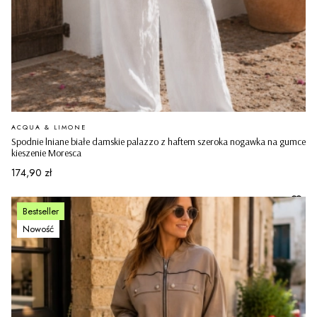
PRODUCENT
ACQUA & LIMONE
Spodnie lniane białe damskie palazzo z haftem szeroka nogawka na gumce
kieszenie Moresca
Cena
174,90 zł
Bestseller
Nowość