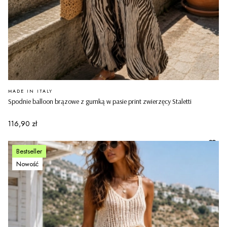
PRODUCENT
MADE IN ITALY
Spodnie balloon brązowe z gumką w pasie print zwierzęcy Staletti
Cena
116,90 zł
Bestseller
Nowość