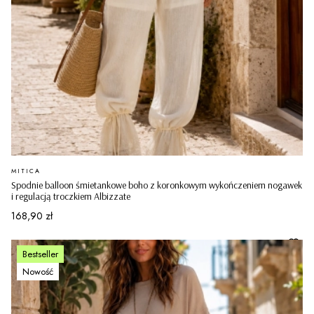
PRODUCENT
MITICA
Spodnie balloon śmietankowe boho z koronkowym wykończeniem nogawek
i regulacją troczkiem Albizzate
Cena
168,90 zł
Bestseller
Nowość