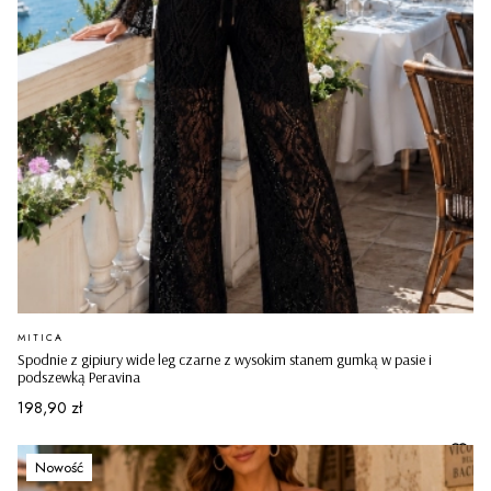
PRODUCENT
MITICA
Spodnie z gipiury wide leg czarne z wysokim stanem gumką w pasie i
podszewką Peravina
Cena
198,90 zł
Nowość