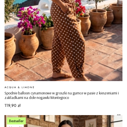
PRODUCENT
ACQUA & LIMONE
Spodnie balloon cynamonowe w groszki na gumce w pasie z kieszeniami i
zakładkami na dole nogawki Montegioco
Cena
119,90 zł
Bestseller