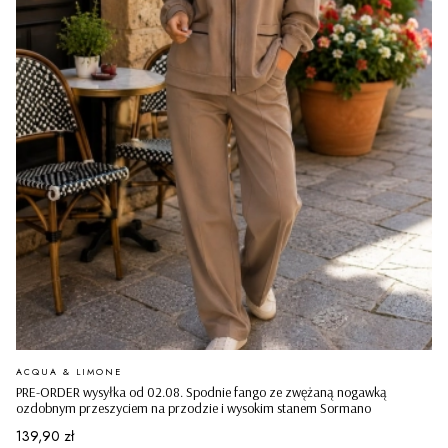
PRODUCENT
ACQUA & LIMONE
PRE-ORDER wysyłka od 02.08. Spodnie fango ze zwężaną nogawką
ozdobnym przeszyciem na przodzie i wysokim stanem Sormano
Cena
139,90 zł