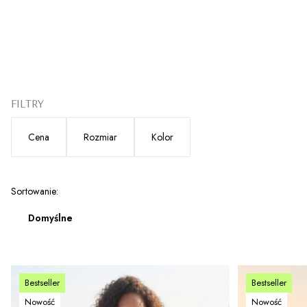
FILTRY
Cena
Rozmiar
Kolor
Koniec filtrów
Lista produktów
Sortowanie:
Domyślne
Bestseller
Bestseller
Nowość
Nowość