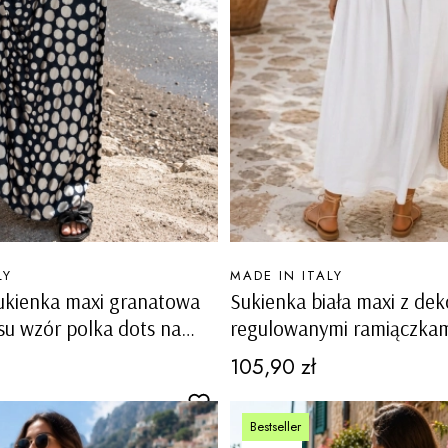
PRODUCENT
LY
MADE IN ITALY
ukienka maxi granatowa
Sukienka biała maxi z dek
osu wzór polka dots na
regulowanymi ramiączkam
h Oldenico
podszewką Toncola
Cena
105,90 zł
Bestseller