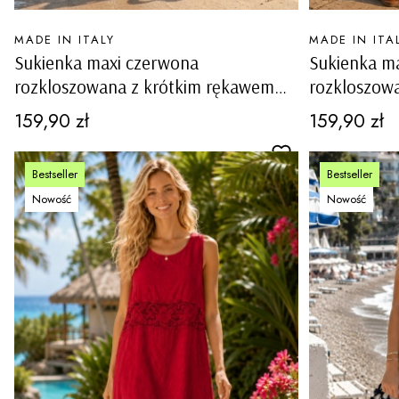
PRODUCENT
PRODUCENT
MADE IN ITALY
MADE IN ITA
Sukienka maxi czerwona
Sukienka ma
rozkloszowana z krótkim rękawem
rozkloszow
kieszeniami szlufkami w pasie Baschi
kieszeniami
Cena
Cena
159,90 zł
159,90 zł
Bestseller
Bestseller
Nowość
Nowość