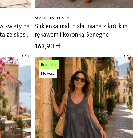
PRODUCENT
MADE IN ITALY
 w kwiaty na
Sukienka midi biała lniana z krótkim
ta ze skosu
rękawem i koronką Seneghe
Cena
163,90 zł
Bestseller
Nowość