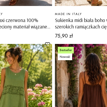
PRODUCENT
LY
MADE IN ITALY
axi czerwona 100%
Sukienka midi biała boho
eciony materiał wiązane
szerokich ramiączkach cię
uźny fason boho Rialto
na lato Mascherino
Cena
75,90 zł
Bestseller
Nowość