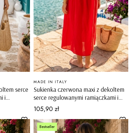
PRODUCENT
MADE IN ITALY
oltem serce
Sukienka czerwona maxi z dekoltem
i i
serce regulowanymi ramiączkami i
podszewką Toncola
Cena
105,90 zł
Bestseller