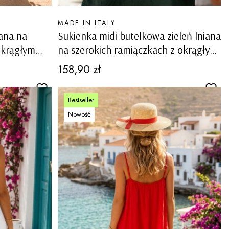
PRODUCENT
MADE IN ITALY
iana na
Sukienka midi butelkowa zieleń lniana
okrągłym
na szerokich ramiączkach z okrągłym
tawkami
dekoltem i ażurowymi wstawkami
Cena
158,90 zł
Carovigno
Bestseller
Nowość