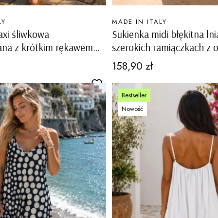
PRODUCENT
LY
MADE IN ITALY
xi śliwkowa
Sukienka midi błękitna ln
ana z krótkim rękawem
szerokich ramiączkach z 
 szlufkami w pasie Baschi
dekoltem i ażurowymi ws
Cena
158,90 zł
Carovigno
Bestseller
Nowość