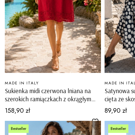
PRODUCENT
PRODUCENT
MADE IN ITALY
MADE IN ITA
Sukienka midi czerwona lniana na
Satynowa s
szerokich ramiączkach z okrągłym
cięta ze sk
dekoltem i ażurowymi wstawkami
ramiączkac
Cena
Cena
158,90 zł
89,90 zł
Carovigno
Bestseller
Bestseller