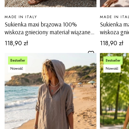
PRODUCENT
PRODUCENT
MADE IN ITALY
MADE IN ITA
Sukienka maxi brązowa 100%
Sukienka m
wiskoza gnieciony materiał wiązane
wiskoza gni
ramiączka luźny fason boho Rialto
ramiączka l
Cena
Cena
118,90 zł
118,90 zł
Bestseller
Bestseller
Nowość
Nowość