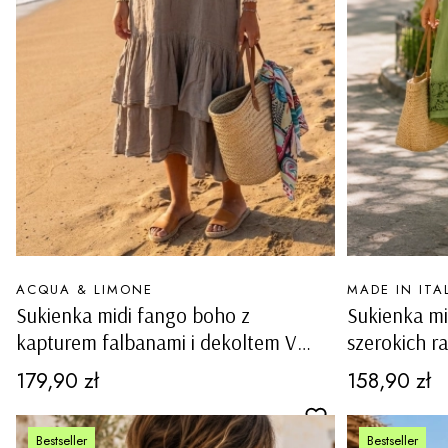
PRODUCENT
PRODUCENT
ACQUA & LIMONE
MADE IN ITA
Sukienka midi fango boho z
Sukienka mi
kapturem falbanami i dekoltem V
szerokich r
Lavaiano
dekoltem i
Cena
Cena
179,90 zł
158,90 zł
Carovigno
Bestseller
Bestseller