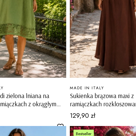
PRODUCENT
LY
MADE IN ITALY
di zielona lniana na
Sukienka brązowa maxi z
amiączkach z okrągłym
ramiączkach rozkloszowa
 ażurowymi wstawkami
cekinami Alfianola
Cena
129,90 zł
Bestseller