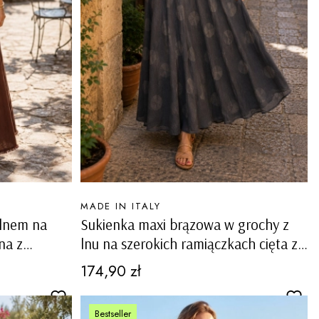
PRODUCENT
MADE IN ITALY
 lnem na
Sukienka maxi brązowa w grochy z
na z
lnu na szerokich ramiączkach cięta ze
skosu Strambinello
Cena
174,90 zł
Bestseller