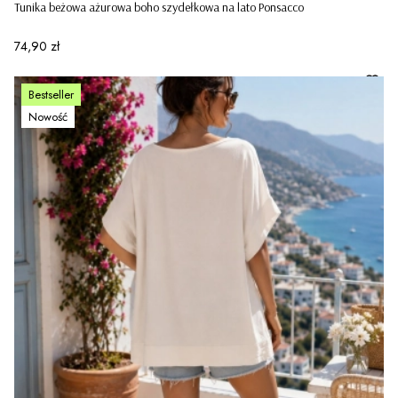
Tunika beżowa ażurowa boho szydełkowa na lato Ponsacco
Cena
74,90 zł
Bestseller
Nowość