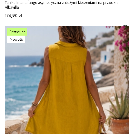
Tunika lniana fango asymetryczna z dużymi kieszeniami na przodzie
Albavilla
Cena
174,90 zł
Bestseller
Nowość