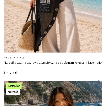
PRODUCENT
MADE IN ITALY
Narzutka czarna ażurowa asymetryczna ze srebrnymi okuciami Tavernerio
Cena
113,90 zł
Bestseller
Nowość