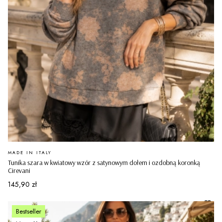
PRODUCENT
MADE IN ITALY
Tunika szara w kwiatowy wzór z satynowym dołem i ozdobną koronką
Cirevani
Cena
145,90 zł
Bestseller