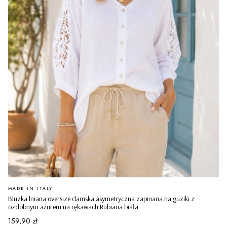
PRODUCENT
MADE IN ITALY
Bluzka lniana oversize damska asymetryczna zapinana na guziki z
ozdobnym ażurem na rękawach Rubiana biała
Cena
159,90 zł