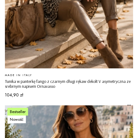
PRODUCENT
MADE IN ITALY
Tunika w panterkę fango z czarnym długi rękaw dekolt V asymetryczna ze
srebrnym napisem Ornavasso
Cena
104,90 zł
Bestseller
Nowość