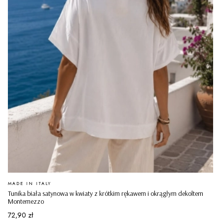
PRODUCENT
MADE IN ITALY
Tunika biała satynowa w kwiaty z krótkim rękawem i okrągłym dekoltem
Montemezzo
Cena
72,90 zł