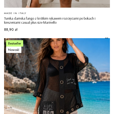
PRODUCENT
MADE IN ITALY
Tunika damska fango z krótkim rękawem rozcięciami po bokach i
kieszeniami casual plus size Marinello
Cena
88,90 zł
Bestseller
Nowość