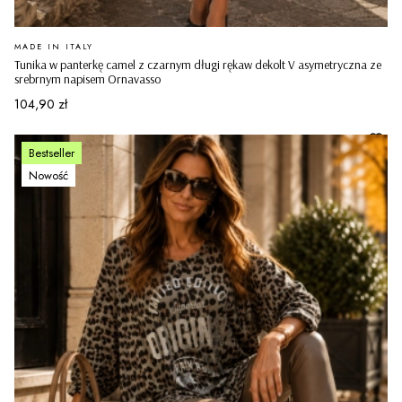
PRODUCENT
MADE IN ITALY
Tunika w panterkę camel z czarnym długi rękaw dekolt V asymetryczna ze
srebrnym napisem Ornavasso
Cena
104,90 zł
Bestseller
Nowość