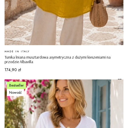
PRODUCENT
MADE IN ITALY
Tunika lniana musztardowa asymetryczna z dużymi kieszeniami na
przodzie Albavilla
Cena
174,90 zł
Bestseller
Nowość