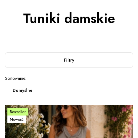
Tuniki damskie
Filtry
Lista produktów
Sortowanie:
Domyślne
Bestseller
Nowość