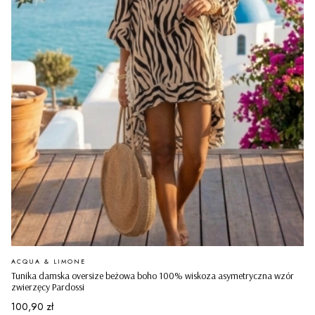
PRODUCENT
ACQUA & LIMONE
Tunika damska oversize beżowa boho 100% wiskoza asymetryczna wzór
zwierzęcy Pardossi
Cena
100,90 zł