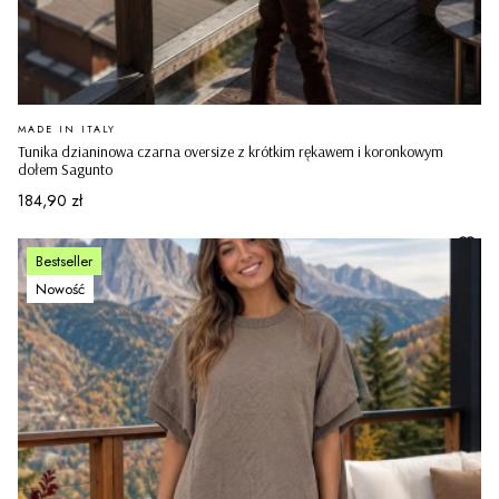
PRODUCENT
MADE IN ITALY
Tunika dzianinowa czarna oversize z krótkim rękawem i koronkowym
dołem Sagunto
Cena
184,90 zł
Bestseller
Nowość