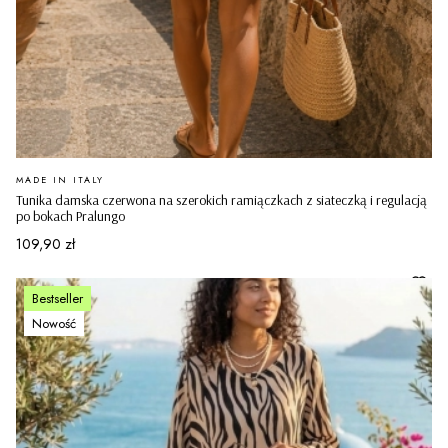
PRODUCENT
MADE IN ITALY
Tunika damska czerwona na szerokich ramiączkach z siateczką i regulacją
po bokach Pralungo
Cena
109,90 zł
Bestseller
Nowość