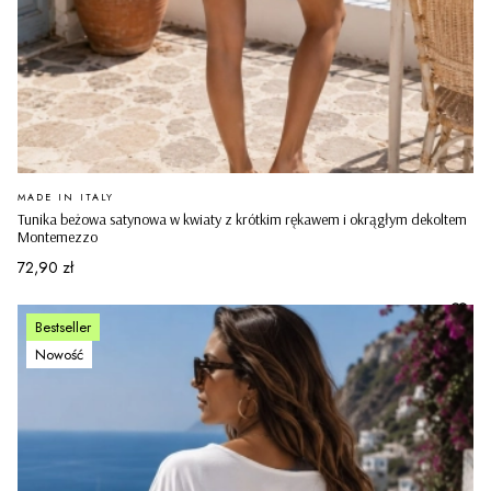
PRODUCENT
MADE IN ITALY
Tunika beżowa satynowa w kwiaty z krótkim rękawem i okrągłym dekoltem
Montemezzo
Cena
72,90 zł
Bestseller
Nowość