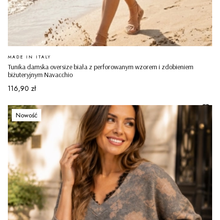
PRODUCENT
MADE IN ITALY
Tunika damska oversize biała z perforowanym wzorem i zdobieniem
biżuteryjnym Navacchio
Cena
116,90 zł
Nowość