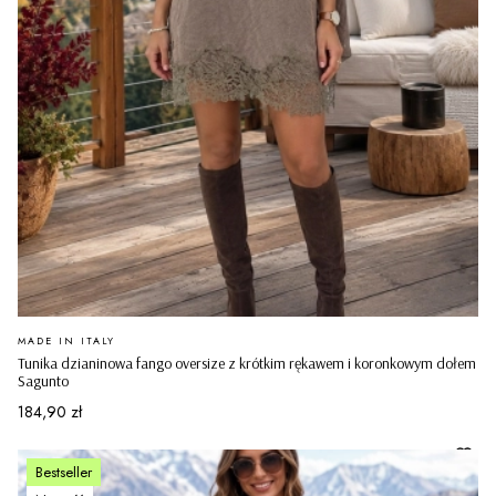
PRODUCENT
MADE IN ITALY
Tunika dzianinowa fango oversize z krótkim rękawem i koronkowym dołem
Sagunto
Cena
184,90 zł
Bestseller