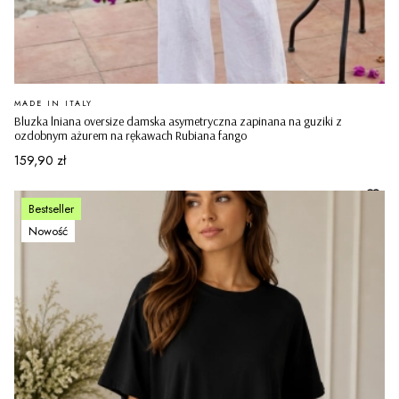
PRODUCENT
MADE IN ITALY
Bluzka lniana oversize damska asymetryczna zapinana na guziki z
ozdobnym ażurem na rękawach Rubiana fango
Cena
159,90 zł
Bestseller
Nowość