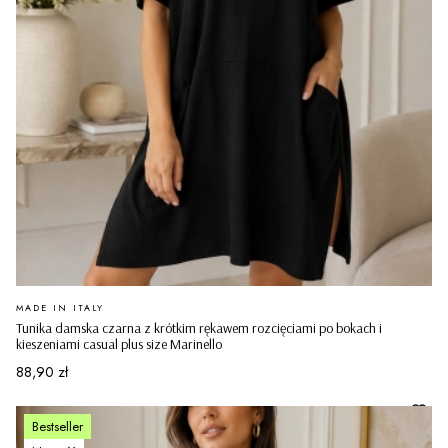
PRODUCENT
MADE IN ITALY
Tunika damska czarna z krótkim rękawem rozcięciami po bokach i
kieszeniami casual plus size Marinello
Cena
88,90 zł
Bestseller