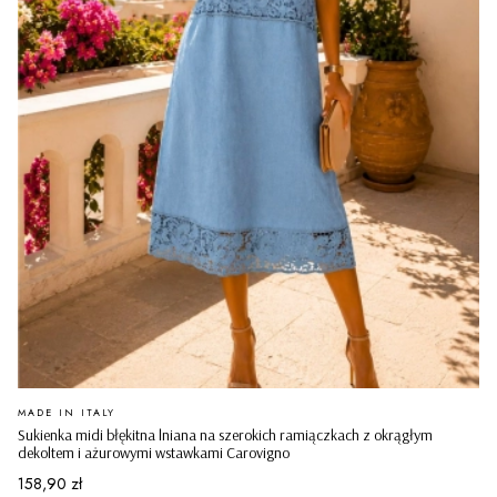
PRODUCENT
MADE IN ITALY
Sukienka midi błękitna lniana na szerokich ramiączkach z okrągłym
dekoltem i ażurowymi wstawkami Carovigno
Cena
158,90 zł