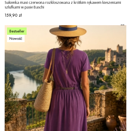
Sukienka maxi czerwona rozkloszowana z krótkim rękawem kieszeniami
szlufkami w pasie Baschi
Cena
159,90 zł
Bestseller
Nowość