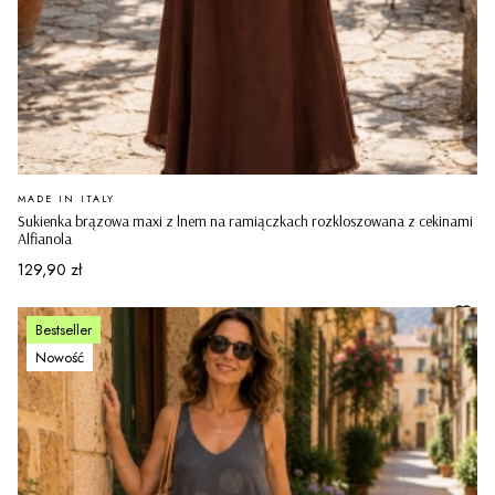
PRODUCENT
MADE IN ITALY
Sukienka brązowa maxi z lnem na ramiączkach rozkloszowana z cekinami
Alfianola
Cena
129,90 zł
Bestseller
Nowość