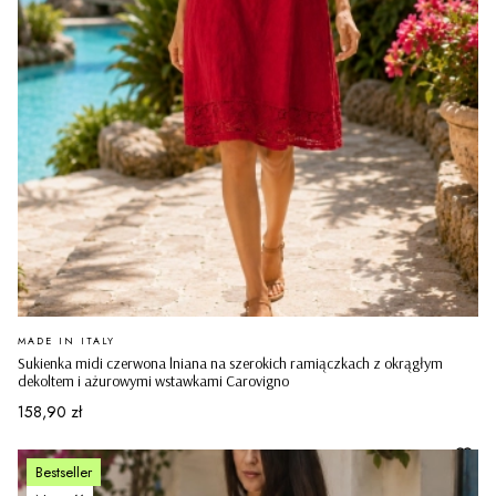
PRODUCENT
MADE IN ITALY
Sukienka midi czerwona lniana na szerokich ramiączkach z okrągłym
dekoltem i ażurowymi wstawkami Carovigno
Cena
158,90 zł
Bestseller