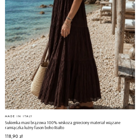
PRODUCENT
MADE IN ITALY
Sukienka maxi brązowa 100% wiskoza gnieciony materiał wiązane
ramiączka luźny fason boho Rialto
Cena
118,90 zł