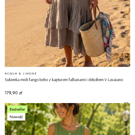
PRODUCENT
ACQUA & LIMONE
Sukienka midi fango boho z kapturem falbanami i dekoltem V Lavaiano
Cena
179,90 zł
Bestseller
Nowość