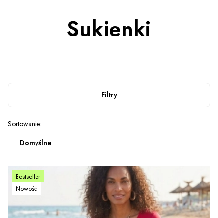
Sukienki
Filtry
Lista produktów
Sortowanie:
Domyślne
Bestseller
Nowość