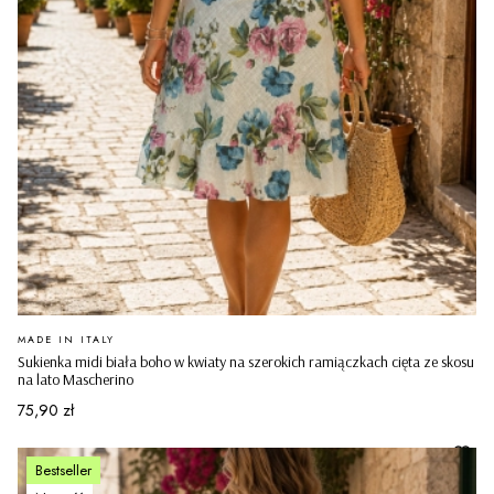
PRODUCENT
MADE IN ITALY
Sukienka midi biała boho w kwiaty na szerokich ramiączkach cięta ze skosu
na lato Mascherino
Cena
75,90 zł
Bestseller