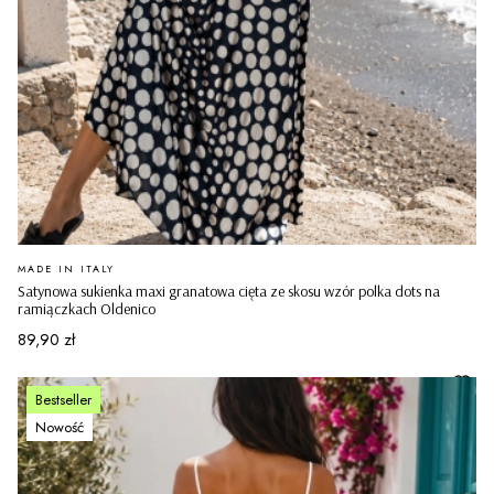
PRODUCENT
MADE IN ITALY
Satynowa sukienka maxi granatowa cięta ze skosu wzór polka dots na
ramiączkach Oldenico
Cena
89,90 zł
Bestseller
Nowość