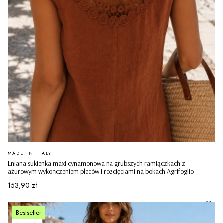
PRODUCENT
MADE IN ITALY
Lniana sukienka maxi cynamonowa na grubszych ramiączkach z
ażurowym wykończeniem pleców i rozcięciami na bokach Agrifoglio
Cena
153,90 zł
Bestseller