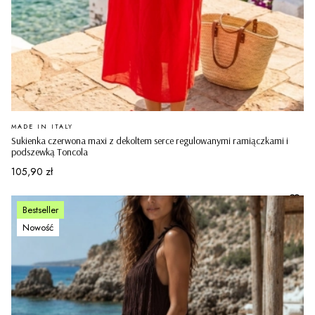
PRODUCENT
MADE IN ITALY
Sukienka czerwona maxi z dekoltem serce regulowanymi ramiączkami i
podszewką Toncola
Cena
105,90 zł
Bestseller
Nowość