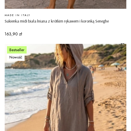
PRODUCENT
MADE IN ITALY
Sukienka midi biała lniana z krótkim rękawem i koronką Seneghe
Cena
163,90 zł
Bestseller
Nowość