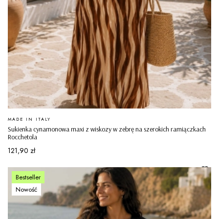
PRODUCENT
MADE IN ITALY
Sukienka cynamonowa maxi z wiskozy w zebrę na szerokich ramiączkach
Rocchetola
Cena
121,90 zł
Bestseller
Nowość