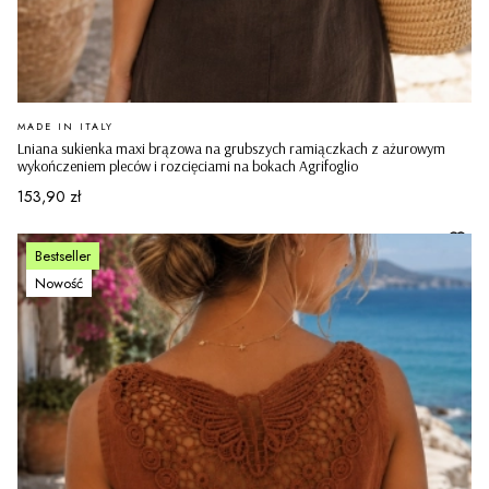
PRODUCENT
MADE IN ITALY
Lniana sukienka maxi brązowa na grubszych ramiączkach z ażurowym
wykończeniem pleców i rozcięciami na bokach Agrifoglio
Cena
153,90 zł
Bestseller
Nowość