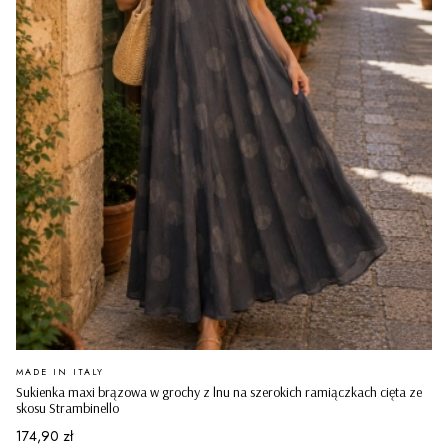
PRODUCENT
MADE IN ITALY
Sukienka maxi brązowa w grochy z lnu na szerokich ramiączkach cięta ze
skosu Strambinello
Cena
174,90 zł