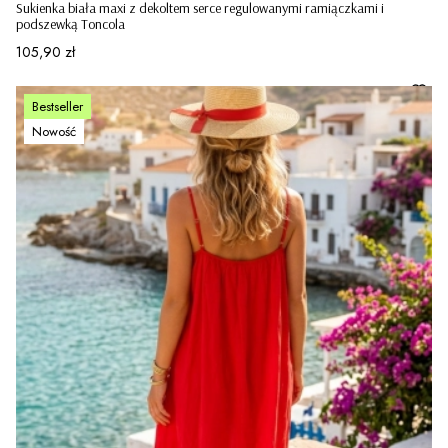
Sukienka biała maxi z dekoltem serce regulowanymi ramiączkami i
podszewką Toncola
Cena
105,90 zł
Bestseller
Nowość