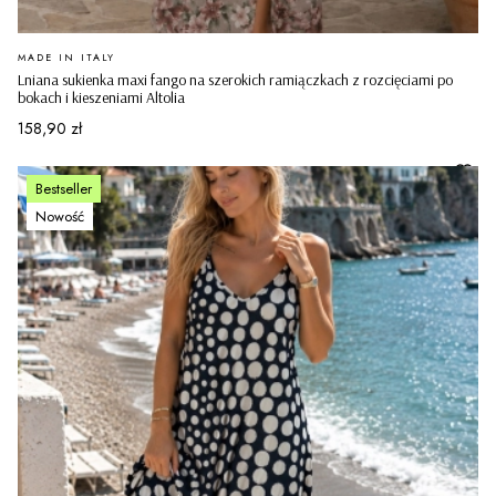
PRODUCENT
MADE IN ITALY
Lniana sukienka maxi fango na szerokich ramiączkach z rozcięciami po
bokach i kieszeniami Altolia
Cena
158,90 zł
Bestseller
Nowość