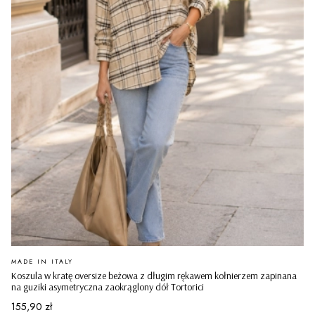
PRODUCENT
MADE IN ITALY
Koszula w kratę oversize beżowa z długim rękawem kołnierzem zapinana
na guziki asymetryczna zaokrąglony dół Tortorici
Cena
155,90 zł