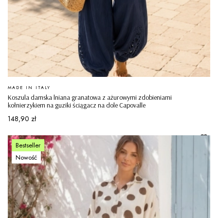
PRODUCENT
MADE IN ITALY
Koszula damska lniana granatowa z ażurowymi zdobieniami
kołnierzykiem na guziki ściągacz na dole Capovalle
Cena
148,90 zł
Bestseller
Nowość