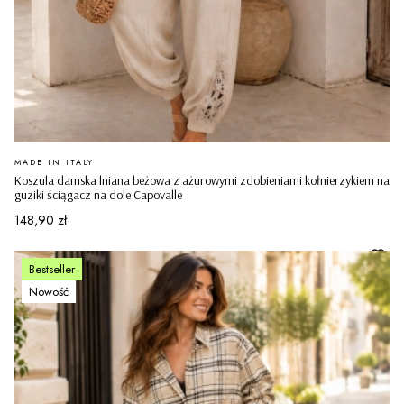
PRODUCENT
MADE IN ITALY
Koszula damska lniana beżowa z ażurowymi zdobieniami kołnierzykiem na
guziki ściągacz na dole Capovalle
Cena
148,90 zł
Bestseller
Nowość