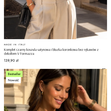
PRODUCENT
MADE IN ITALY
Komplet czarny koszula satynowa i bluzka koronkowa bez rękawów z
dekoltem V Formazza
Cena
139,90 zł
Bestseller
Nowość