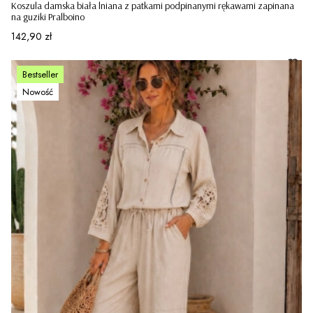
Koszula damska biała lniana z patkami podpinanymi rękawami zapinana
na guziki Pralboino
Cena
142,90 zł
Bestseller
Nowość