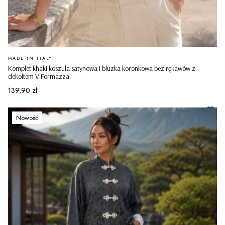
PRODUCENT
MADE IN ITALY
Komplet khaki koszula satynowa i bluzka koronkowa bez rękawów z
dekoltem V Formazza
Cena
139,90 zł
Nowość