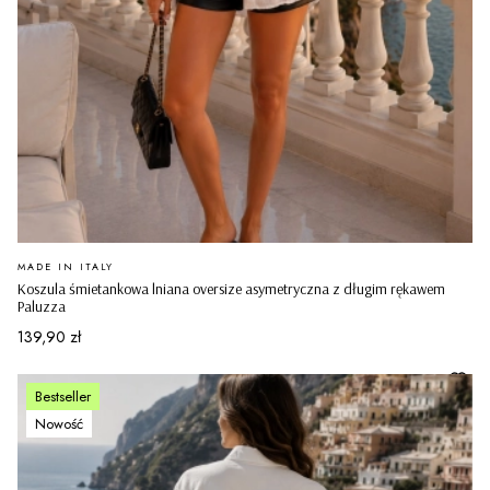
PRODUCENT
MADE IN ITALY
Koszula śmietankowa lniana oversize asymetryczna z długim rękawem
Paluzza
Cena
139,90 zł
Bestseller
Nowość