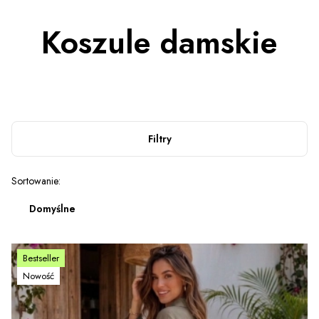
Koszule damskie
Filtry
Lista produktów
Sortowanie:
Domyślne
Bestseller
Nowość