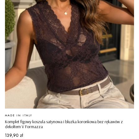
PRODUCENT
MADE IN ITALY
Komplet figowy koszula satynowa i bluzka koronkowa bez rękawów z
dekoltem V Formazza
Cena
139,90 zł