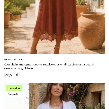
PRODUCENT
MADE IN ITALY
Koszula lniana cynamonowa regulowana w talii zapinana na guziki
kieszenie cargo Meduno
Cena
158,90 zł
Bestseller
Nowość