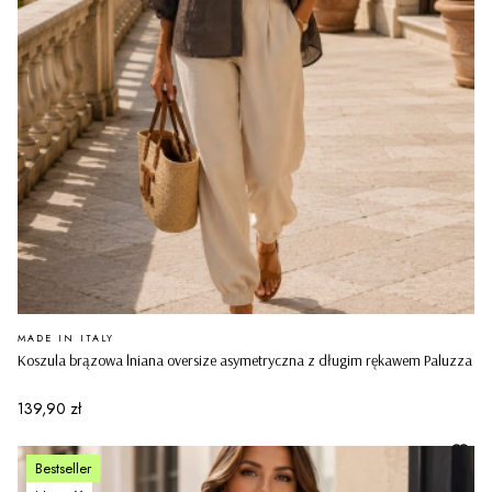
PRODUCENT
MADE IN ITALY
Koszula brązowa lniana oversize asymetryczna z długim rękawem Paluzza
Cena
139,90 zł
Bestseller