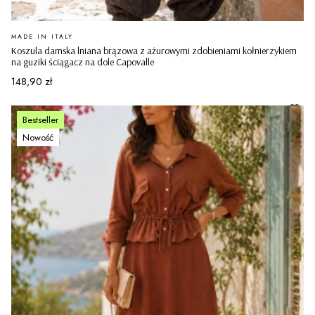
PRODUCENT
MADE IN ITALY
Koszula damska lniana brązowa z ażurowymi zdobieniami kołnierzykiem
na guziki ściągacz na dole Capovalle
Cena
148,90 zł
Bestseller
Nowość