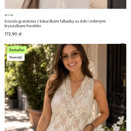
PRODUCENT
WIYA
Koszula granatowa z kokardkami falbanką na dole i srebrnymi
kryształkami Povoletto
Cena
172,90 zł
Bestseller
Nowość