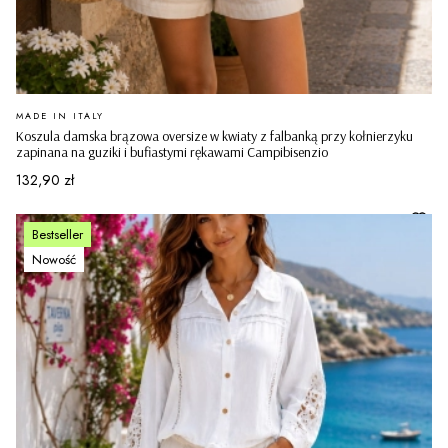
PRODUCENT
MADE IN ITALY
Koszula damska brązowa oversize w kwiaty z falbanką przy kołnierzyku
zapinana na guziki i bufiastymi rękawami Campibisenzio
Cena
132,90 zł
Bestseller
Nowość