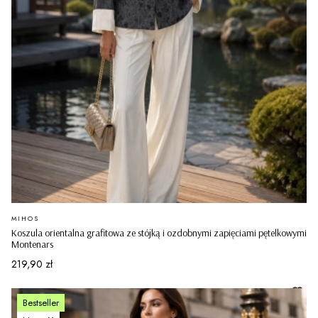
PRODUCENT
MIHOS
Koszula orientalna grafitowa ze stójką i ozdobnymi zapięciami pętelkowymi
Montenars
Cena
219,90 zł
Bestseller