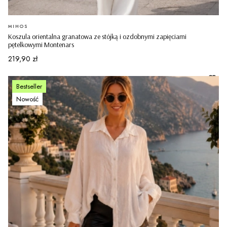
PRODUCENT
MIHOS
Koszula orientalna granatowa ze stójką i ozdobnymi zapięciami
pętelkowymi Montenars
Cena
219,90 zł
Bestseller
Nowość