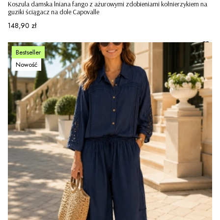
Koszula damska lniana fango z ażurowymi zdobieniami kołnierzykiem na
guziki ściągacz na dole Capovalle
Cena
148,90 zł
Bestseller
Nowość