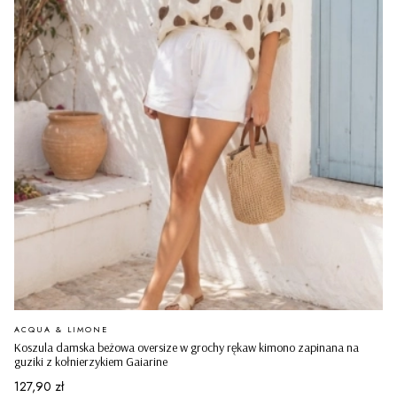
PRODUCENT
ACQUA & LIMONE
Koszula damska beżowa oversize w grochy rękaw kimono zapinana na
guziki z kołnierzykiem Gaiarine
Cena
127,90 zł