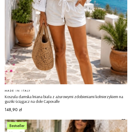
PRODUCENT
MADE IN ITALY
Koszula damska lniana biała z ażurowymi zdobieniami kołnierzykiem na
guziki ściągacz na dole Capovalle
Cena
148,90 zł
Bestseller