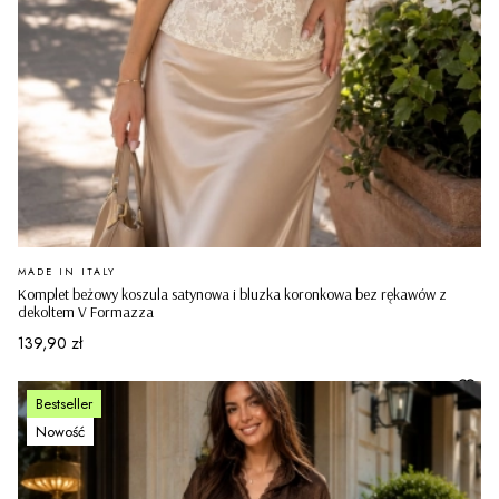
PRODUCENT
MADE IN ITALY
Komplet beżowy koszula satynowa i bluzka koronkowa bez rękawów z
dekoltem V Formazza
Cena
139,90 zł
Bestseller
Nowość